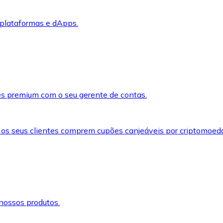
 plataformas e dApps.
s premium com o seu gerente de contas.
 os seus clientes comprem cupões canjeáveis por criptomoed
nossos produtos.