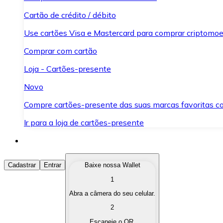
Cartão de crédito / débito
Use cartões Visa e Mastercard para comprar criptomoed
Comprar com cartão
Loja - Cartões-presente
Novo
Compre cartões-presente das suas marcas favoritas c
Ir para a loja de cartões-presente
Comprar Criptomoedas
Cadastrar
Entrar
Baixe nossa Wallet
1
Compre as criptomoedas de seu interesse de forma ráp
Abra a câmera do seu celular.
Vender Criptomoedas
2
Converta suas criptomoedas em moeda fiduciária quand
Escaneie o QR.