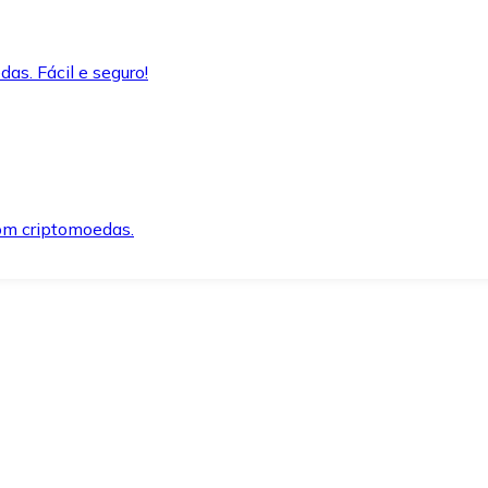
as. Fácil e seguro!
om criptomoedas.
ida e segura.
o precisar.