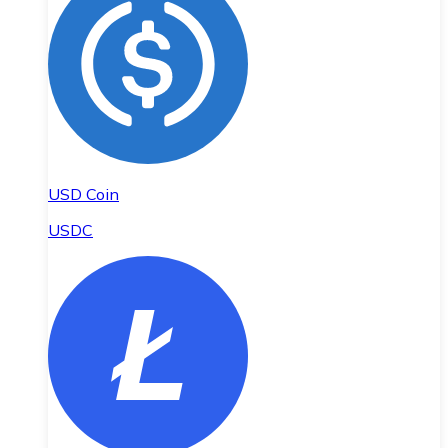
USD Coin
USDC