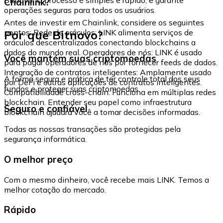
Chainlink?
operações seguras para todos os usuários.
Antes de investir em Chainlink, considere os seguintes
Por que Bitnovo?
pontos: Rede de oráculos: LINK alimenta serviços de
oráculos descentralizados conectando blockchains a
dados do mundo real. Operadores de nós: LINK é usado
Você mantém suas criptomoedas
para pagar operadores de nós por fornecer feeds de dados.
Integração de contratos inteligentes: Amplamente usado
A forma segura e prática de ter controle total dos seus
por DeFi e outras aplicações de contratos inteligentes.
fundos e proteger suas criptomoedas.
Compatibilidade cross-chain: Funciona em múltiplas redes
blockchain. Entender seu papel como infraestrutura
Seguro e confiável
blockchain ajudará você a tomar decisões informadas.
Todas as nossas transações são protegidas pela
segurança informática.
O melhor preço
Com o mesmo dinheiro, você recebe mais LINK. Temos a
melhor cotação do mercado.
Rápido