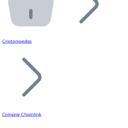
API Bitnovo
Integre nossa API no seu ecossistema.
Tornar-se Revendedor
Junte-se à nossa rede de revendedores e comercialize 
Criptomoedas
Adicionar um Token
Adicione o token do seu projeto ao nosso serviço de c
Comprar Chainlink