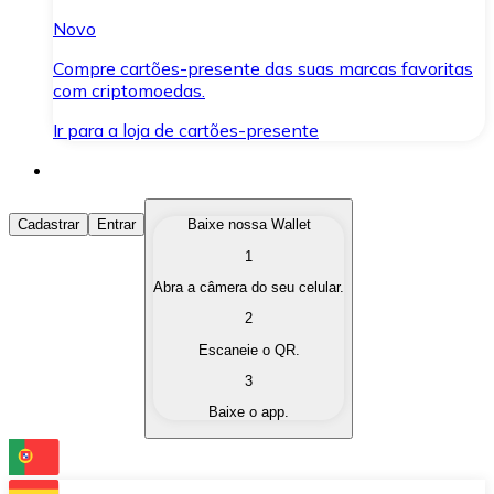
Novo
Compre cartões-presente das suas marcas favoritas
com criptomoedas.
Ir para a loja de cartões-presente
Comprar Criptomoedas
Cadastrar
Entrar
Baixe nossa Wallet
1
Compre as criptomoedas de seu interesse de forma ráp
Abra a câmera do seu celular.
Vender Criptomoedas
2
Converta suas criptomoedas em moeda fiduciária quand
Escaneie o QR.
3
Trocar (Swap)
Baixe o app.
Troque uma criptomoeda por outra instantaneamente,
Carteira Bitnovo