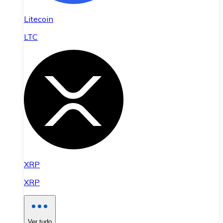
Litecoin
LTC
XRP
XRP
Ver tudo