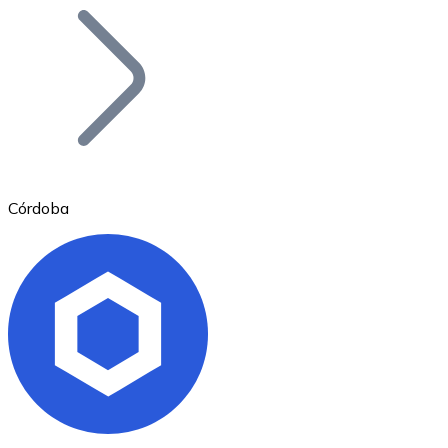
Bitcoin
BTC
Córdoba
Ethereum
ETH