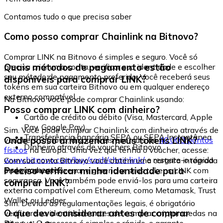
Contamos tudo o que precisa saber
Como posso comprar Chainlink na Bitnovo?
Comprar LINK na Bitnovo é simples e seguro. Você só
Quais métodos de pagamento estão
precisa criar uma conta, verificar sua identidade e escolher
seu método de pagamento preferido. Você receberá seus
disponíveis para comprar LINK?
tokens em sua carteira Bitnovo ou em qualquer endereço
externo compatível.
Na Bitnovo você pode comprar Chainlink usando:
Posso comprar LINK com dinheiro?
Cartão de crédito ou débito (Visa, Mastercard, Apple
Pay, Google Pay)
Sim. Você pode comprar Chainlink com dinheiro através de
Transferência bancária SEPA ou SEPA Instantânea
Onde posso armazenar meus tokens LINK?
vouchers Bitnovo, disponíveis em mais de
40.000 pontos
Dinheiro através de vouchers Bitnovo
físicos
na Europa. Uma vez que tenha o voucher, acesse:
www.bitnovo.com/buy/cash/chainlink/
e resgate-o rápida
Com sua conta Bitnovo você obtém uma carteira integrada
e seguramente.
Preciso verificar minha identidade para
onde pode armazenar e gerenciar seus tokens LINK com
segurança. Você também pode enviá-los para uma carteira
comprar LINK?
externa compatível com Ethereum, como Metamask, Trust
Wallet ou Ledger.
Sim. Devido às regulamentações legais, é obrigatório
O que devo considerar antes de comprar
verificar sua identidade antes de comprar criptomoedas na
Bitnovo. O processo é simples e rápido, e garante