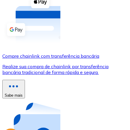
Compre criptomoedas com dinheiro e outros métodos d
Comprar com dinheiro
Transferência SEPA
Adicione fundos à sua conta Bitnovo ou faça compras d
Comprar com transferência bancária
Compre chainlink com transferência bancária
Cartão de crédito / débito
Realize sua compra de chainlink por transferência
Use cartões Visa e Mastercard para comprar criptomoed
bancária tradicional de forma rápida e segura.
Comprar com cartão
Loja - Cartões-presente
Sabe mais
Novo
Compre cartões-presente das suas marcas favoritas c
Ir para a loja de cartões-presente