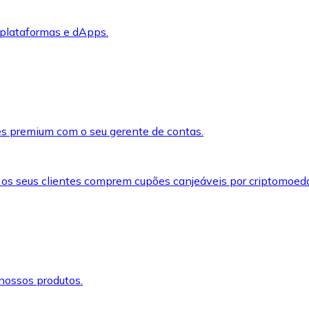
 plataformas e dApps.
s premium com o seu gerente de contas.
 os seus clientes comprem cupões canjeáveis por criptomoed
nossos produtos.