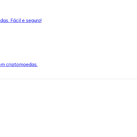
as. Fácil e seguro!
om criptomoedas.
ida e segura.
o precisar.