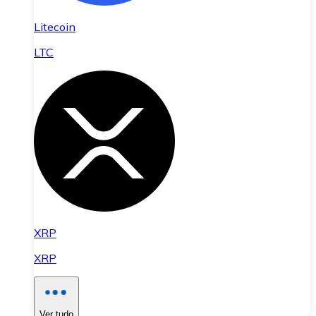
Litecoin
LTC
XRP
XRP
Ver tudo