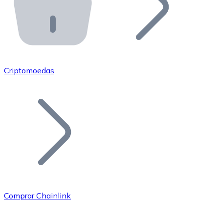
API Bitnovo
Integre nossa API no seu ecossistema.
Tornar-se Revendedor
Junte-se à nossa rede de revendedores e comercialize 
Criptomoedas
Adicionar um Token
Adicione o token do seu projeto ao nosso serviço de c
Comprar Chainlink