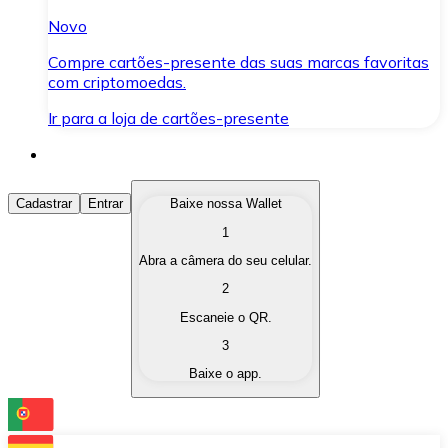
Novo
Compre cartões-presente das suas marcas favoritas
com criptomoedas.
Ir para a loja de cartões-presente
Comprar Criptomoedas
Cadastrar
Entrar
Baixe nossa Wallet
1
Compre as criptomoedas de seu interesse de forma ráp
Abra a câmera do seu celular.
Vender Criptomoedas
2
Converta suas criptomoedas em moeda fiduciária quand
Escaneie o QR.
3
Trocar (Swap)
Baixe o app.
Troque uma criptomoeda por outra instantaneamente,
Carteira Bitnovo