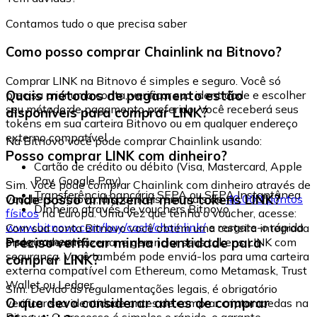
Contamos tudo o que precisa saber
Como posso comprar Chainlink na Bitnovo?
Comprar LINK na Bitnovo é simples e seguro. Você só
Quais métodos de pagamento estão
precisa criar uma conta, verificar sua identidade e escolher
seu método de pagamento preferido. Você receberá seus
disponíveis para comprar LINK?
tokens em sua carteira Bitnovo ou em qualquer endereço
externo compatível.
Na Bitnovo você pode comprar Chainlink usando:
Posso comprar LINK com dinheiro?
Cartão de crédito ou débito (Visa, Mastercard, Apple
Pay, Google Pay)
Sim. Você pode comprar Chainlink com dinheiro através de
Transferência bancária SEPA ou SEPA Instantânea
Onde posso armazenar meus tokens LINK?
vouchers Bitnovo, disponíveis em mais de
40.000 pontos
Dinheiro através de vouchers Bitnovo
físicos
na Europa. Uma vez que tenha o voucher, acesse:
www.bitnovo.com/buy/cash/chainlink/
e resgate-o rápida
Com sua conta Bitnovo você obtém uma carteira integrada
e seguramente.
Preciso verificar minha identidade para
onde pode armazenar e gerenciar seus tokens LINK com
segurança. Você também pode enviá-los para uma carteira
comprar LINK?
externa compatível com Ethereum, como Metamask, Trust
Wallet ou Ledger.
Sim. Devido às regulamentações legais, é obrigatório
O que devo considerar antes de comprar
verificar sua identidade antes de comprar criptomoedas na
Bitnovo. O processo é simples e rápido, e garante