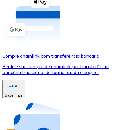
Compre criptomoedas com dinheiro e outros métodos d
Comprar com dinheiro
Transferência SEPA
Adicione fundos à sua conta Bitnovo ou faça compras d
Comprar com transferência bancária
Compre chainlink com transferência bancária
Cartão de crédito / débito
Realize sua compra de chainlink por transferência
Use cartões Visa e Mastercard para comprar criptomoed
bancária tradicional de forma rápida e segura.
Comprar com cartão
Loja - Cartões-presente
Sabe mais
Novo
Compre cartões-presente das suas marcas favoritas c
Ir para a loja de cartões-presente