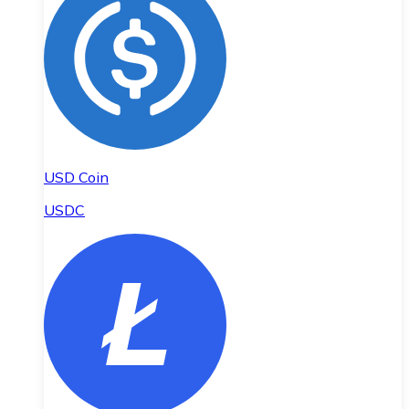
USD Coin
USDC