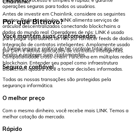
Chainlink?
operações seguras para todos os usuários.
Antes de investir em Chainlink, considere os seguintes
Por que Bitnovo?
pontos: Rede de oráculos: LINK alimenta serviços de
oráculos descentralizados conectando blockchains a
dados do mundo real. Operadores de nós: LINK é usado
Você mantém suas criptomoedas
para pagar operadores de nós por fornecer feeds de dados.
Integração de contratos inteligentes: Amplamente usado
A forma segura e prática de ter controle total dos seus
por DeFi e outras aplicações de contratos inteligentes.
fundos e proteger suas criptomoedas.
Compatibilidade cross-chain: Funciona em múltiplas redes
blockchain. Entender seu papel como infraestrutura
Seguro e confiável
blockchain ajudará você a tomar decisões informadas.
Todas as nossas transações são protegidas pela
segurança informática.
O melhor preço
Com o mesmo dinheiro, você recebe mais LINK. Temos a
melhor cotação do mercado.
Rápido