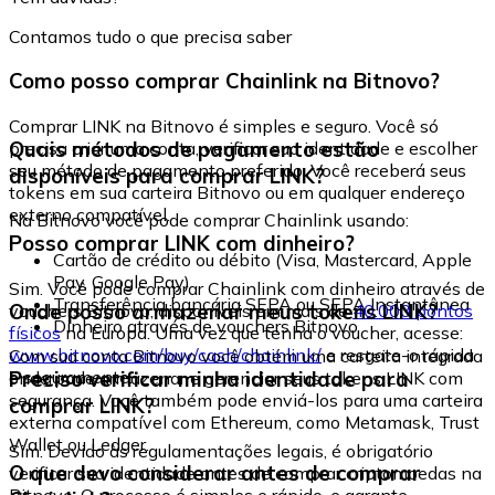
Contamos tudo o que precisa saber
Como posso comprar Chainlink na Bitnovo?
Comprar LINK na Bitnovo é simples e seguro. Você só
Quais métodos de pagamento estão
precisa criar uma conta, verificar sua identidade e escolher
seu método de pagamento preferido. Você receberá seus
disponíveis para comprar LINK?
tokens em sua carteira Bitnovo ou em qualquer endereço
externo compatível.
Na Bitnovo você pode comprar Chainlink usando:
Posso comprar LINK com dinheiro?
Cartão de crédito ou débito (Visa, Mastercard, Apple
Pay, Google Pay)
Sim. Você pode comprar Chainlink com dinheiro através de
Transferência bancária SEPA ou SEPA Instantânea
Onde posso armazenar meus tokens LINK?
vouchers Bitnovo, disponíveis em mais de
40.000 pontos
Dinheiro através de vouchers Bitnovo
físicos
na Europa. Uma vez que tenha o voucher, acesse:
www.bitnovo.com/buy/cash/chainlink/
e resgate-o rápida
Com sua conta Bitnovo você obtém uma carteira integrada
e seguramente.
Preciso verificar minha identidade para
onde pode armazenar e gerenciar seus tokens LINK com
segurança. Você também pode enviá-los para uma carteira
comprar LINK?
externa compatível com Ethereum, como Metamask, Trust
Wallet ou Ledger.
Sim. Devido às regulamentações legais, é obrigatório
O que devo considerar antes de comprar
verificar sua identidade antes de comprar criptomoedas na
Bitnovo. O processo é simples e rápido, e garante