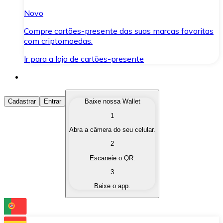
Novo
Compre cartões-presente das suas marcas favoritas
com criptomoedas.
Ir para a loja de cartões-presente
Comprar Criptomoedas
Cadastrar
Entrar
Baixe nossa Wallet
1
Compre as criptomoedas de seu interesse de forma ráp
Abra a câmera do seu celular.
Vender Criptomoedas
2
Converta suas criptomoedas em moeda fiduciária quand
Escaneie o QR.
3
Trocar (Swap)
Baixe o app.
Troque uma criptomoeda por outra instantaneamente,
Carteira Bitnovo