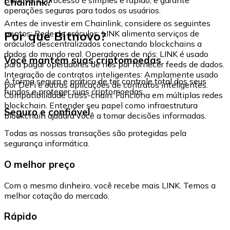
Chainlink?
operações seguras para todos os usuários.
Antes de investir em Chainlink, considere os seguintes
Por que Bitnovo?
pontos: Rede de oráculos: LINK alimenta serviços de
oráculos descentralizados conectando blockchains a
dados do mundo real. Operadores de nós: LINK é usado
Você mantém suas criptomoedas
para pagar operadores de nós por fornecer feeds de dados.
Integração de contratos inteligentes: Amplamente usado
A forma segura e prática de ter controle total dos seus
por DeFi e outras aplicações de contratos inteligentes.
fundos e proteger suas criptomoedas.
Compatibilidade cross-chain: Funciona em múltiplas redes
blockchain. Entender seu papel como infraestrutura
Seguro e confiável
blockchain ajudará você a tomar decisões informadas.
Todas as nossas transações são protegidas pela
segurança informática.
O melhor preço
Com o mesmo dinheiro, você recebe mais LINK. Temos a
melhor cotação do mercado.
Rápido