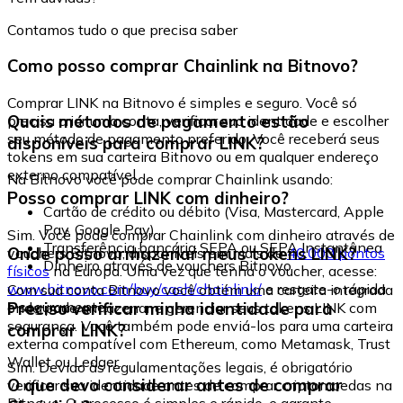
Contamos tudo o que precisa saber
Como posso comprar Chainlink na Bitnovo?
Comprar LINK na Bitnovo é simples e seguro. Você só
Quais métodos de pagamento estão
precisa criar uma conta, verificar sua identidade e escolher
seu método de pagamento preferido. Você receberá seus
disponíveis para comprar LINK?
tokens em sua carteira Bitnovo ou em qualquer endereço
externo compatível.
Na Bitnovo você pode comprar Chainlink usando:
Posso comprar LINK com dinheiro?
Cartão de crédito ou débito (Visa, Mastercard, Apple
Pay, Google Pay)
Sim. Você pode comprar Chainlink com dinheiro através de
Transferência bancária SEPA ou SEPA Instantânea
Onde posso armazenar meus tokens LINK?
vouchers Bitnovo, disponíveis em mais de
40.000 pontos
Dinheiro através de vouchers Bitnovo
físicos
na Europa. Uma vez que tenha o voucher, acesse:
www.bitnovo.com/buy/cash/chainlink/
e resgate-o rápida
Com sua conta Bitnovo você obtém uma carteira integrada
e seguramente.
Preciso verificar minha identidade para
onde pode armazenar e gerenciar seus tokens LINK com
segurança. Você também pode enviá-los para uma carteira
comprar LINK?
externa compatível com Ethereum, como Metamask, Trust
Wallet ou Ledger.
Sim. Devido às regulamentações legais, é obrigatório
O que devo considerar antes de comprar
verificar sua identidade antes de comprar criptomoedas na
Bitnovo. O processo é simples e rápido, e garante