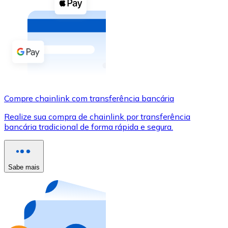
Compre criptomoedas com dinheiro e outros métodos d
Comprar com dinheiro
Transferência SEPA
Adicione fundos à sua conta Bitnovo ou faça compras d
Comprar com transferência bancária
Compre chainlink com transferência bancária
Cartão de crédito / débito
Realize sua compra de chainlink por transferência
Use cartões Visa e Mastercard para comprar criptomoed
bancária tradicional de forma rápida e segura.
Comprar com cartão
Loja - Cartões-presente
Sabe mais
Novo
Compre cartões-presente das suas marcas favoritas c
Ir para a loja de cartões-presente