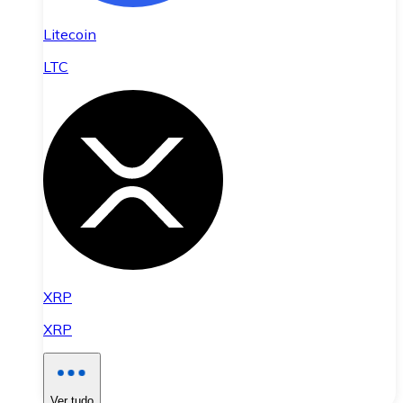
Litecoin
LTC
XRP
XRP
Ver tudo