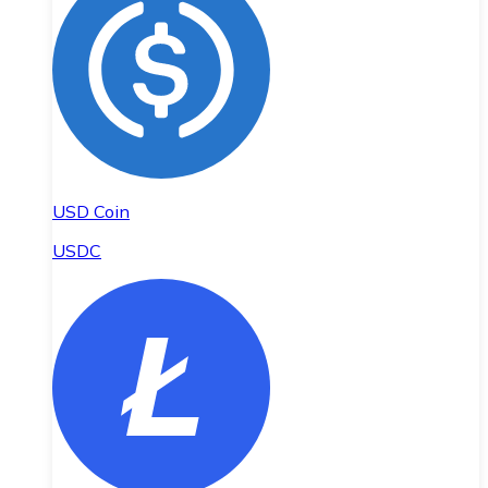
USD Coin
USDC