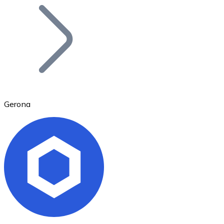
Bitcoin
BTC
Gerona
Ethereum
ETH