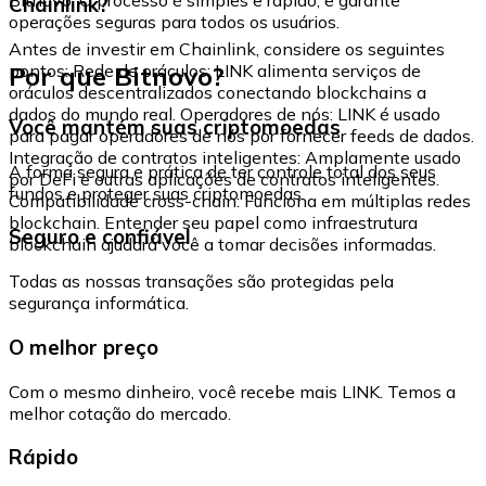
Chainlink?
operações seguras para todos os usuários.
Antes de investir em Chainlink, considere os seguintes
Por que Bitnovo?
pontos: Rede de oráculos: LINK alimenta serviços de
oráculos descentralizados conectando blockchains a
dados do mundo real. Operadores de nós: LINK é usado
Você mantém suas criptomoedas
para pagar operadores de nós por fornecer feeds de dados.
Integração de contratos inteligentes: Amplamente usado
A forma segura e prática de ter controle total dos seus
por DeFi e outras aplicações de contratos inteligentes.
fundos e proteger suas criptomoedas.
Compatibilidade cross-chain: Funciona em múltiplas redes
blockchain. Entender seu papel como infraestrutura
Seguro e confiável
blockchain ajudará você a tomar decisões informadas.
Todas as nossas transações são protegidas pela
segurança informática.
O melhor preço
Com o mesmo dinheiro, você recebe mais LINK. Temos a
melhor cotação do mercado.
Rápido