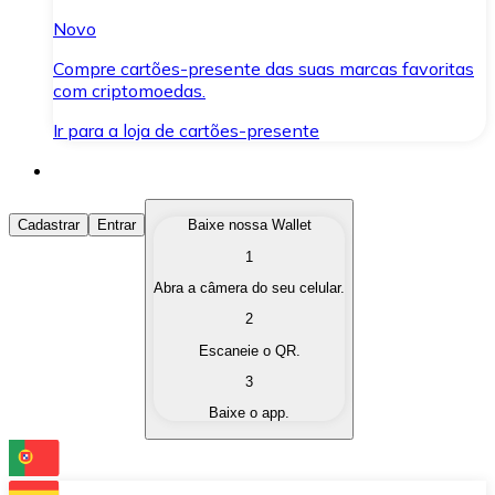
Novo
Compre cartões-presente das suas marcas favoritas
com criptomoedas.
Ir para a loja de cartões-presente
Comprar Criptomoedas
Cadastrar
Entrar
Baixe nossa Wallet
1
Compre as criptomoedas de seu interesse de forma ráp
Abra a câmera do seu celular.
Vender Criptomoedas
2
Converta suas criptomoedas em moeda fiduciária quand
Escaneie o QR.
3
Trocar (Swap)
Baixe o app.
Troque uma criptomoeda por outra instantaneamente,
Carteira Bitnovo