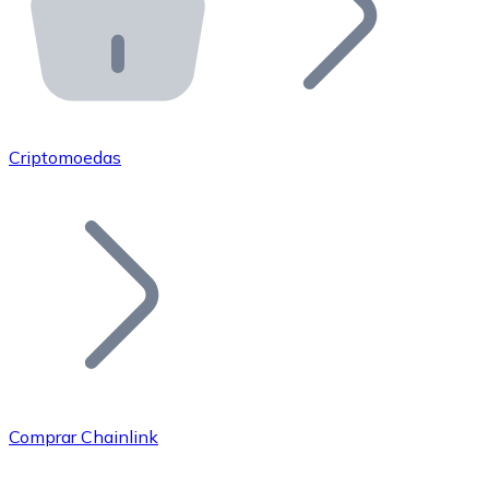
API Bitnovo
Integre nossa API no seu ecossistema.
Tornar-se Revendedor
Junte-se à nossa rede de revendedores e comercialize 
Criptomoedas
Adicionar um Token
Adicione o token do seu projeto ao nosso serviço de c
Comprar Chainlink