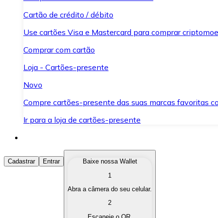
Cartão de crédito / débito
Use cartões Visa e Mastercard para comprar criptomoed
Comprar com cartão
Loja - Cartões-presente
Novo
Compre cartões-presente das suas marcas favoritas c
Ir para a loja de cartões-presente
Comprar Criptomoedas
Cadastrar
Entrar
Baixe nossa Wallet
1
Compre as criptomoedas de seu interesse de forma ráp
Abra a câmera do seu celular.
Vender Criptomoedas
2
Converta suas criptomoedas em moeda fiduciária quand
Escaneie o QR.