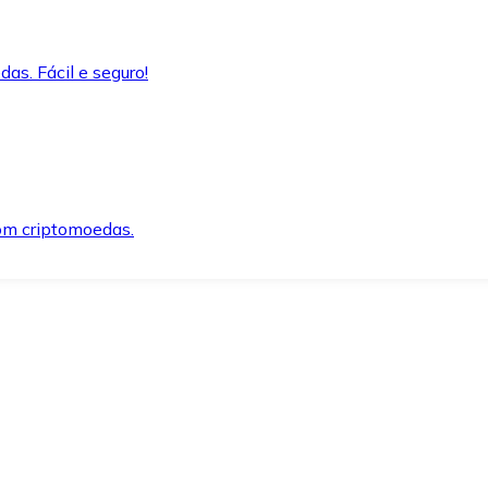
as. Fácil e seguro!
om criptomoedas.
ida e segura.
o precisar.