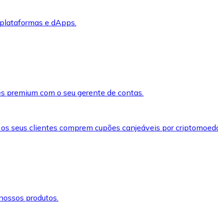
 plataformas e dApps.
s premium com o seu gerente de contas.
 os seus clientes comprem cupões canjeáveis por criptomoed
nossos produtos.