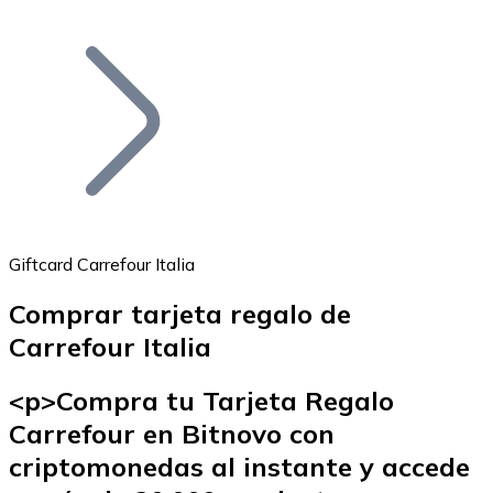
Listar Token
Añade tu proyecto a nuestro ecosistema.
Giftcard Carrefour Italia
Comprar tarjeta regalo de
Bitcoin
Carrefour Italia
BTC
<p>Compra tu Tarjeta Regalo
Carrefour en Bitnovo con
criptomonedas al instante y accede