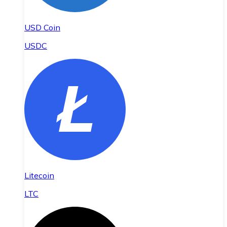
USD Coin
USDC
Litecoin
LTC