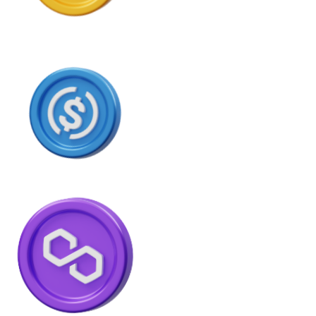
USDC
Litecoin
LTC