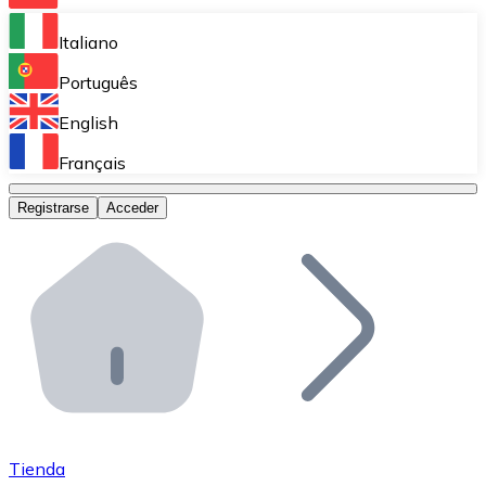
Bitnovo Ramp
Italiano
Integra nuestra solución en tu plataforma.
Português
Bitnovo Giftcards
English
Vende nuestras tarjetas regalo en tu negocio.
Français
Bitnovo OTC
Registrarse
Acceder
Realiza operaciones de gran volumen.
Bitnovo ATM
Integra un ATM Bitnovo en tu negocio y permite que t
Bitnovo API
Integra nuestra API en tu ecosistema.
Conviértete en Distribuidor
Únete a nuestra red de distribuidores.
Tienda