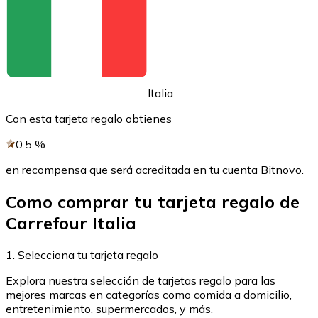
Comprar con Transferencia
Tarjeta de crédito / débito
Utiliza tarjetas Visa y Mastercard para comprar criptom
Comprar con tarjeta
Italia
Tienda - Tarjetas regalo
Con esta tarjeta regalo obtienes
Nuevo
0.5
%
Compra tarjetas regalo de tus marcas favoritas con cr
en recompensa que será acreditada en tu cuenta Bitnovo.
Ir a la tienda de tarjetas regalo
Como comprar tu tarjeta regalo de
Carrefour Italia
1. Selecciona tu tarjeta regalo
Explora nuestra selección de tarjetas regalo para las
mejores marcas en categorías como comida a domicilio,
entretenimiento, supermercados, y más.