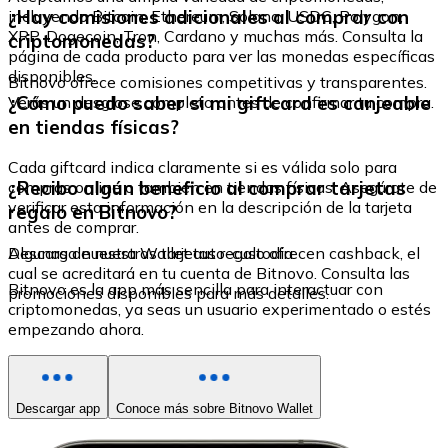
¿Hay comisiones adicionales al comprar con
incluyendo Bitcoin, Ethereum, Solana, USDC, Polygon,
XRP, Dogecoin, Tron, Cardano y muchas más. Consulta la
criptomonedas?
página de cada producto para ver las monedas específicas
disponibles.
Bitnovo ofrece comisiones competitivas y transparentes.
¿Cómo puedo saber si mi giftcard es canjeable
Verás un desglose completo antes de confirmar tu compra.
en tiendas físicas?
Cada giftcard indica claramente si es válida solo para
¿Recibo algún beneficio al comprar tarjetas
compras online o también en tiendas físicas. Asegúrate de
verificar esta información en la descripción de la tarjeta
regalo en Bitnovo?
antes de comprar.
Algunas de nuestras tarjetas regalo ofrecen cashback, el
Descarga nuestra Wallet auto-custodia
cual se acreditará en tu cuenta de Bitnovo. Consulta las
Bitnovo es la app más sencilla para interactuar con
promociones disponibles para más detalles.
criptomonedas, ya seas un usuario experimentado o estés
empezando ahora.
Descargar app
Conoce más sobre Bitnovo Wallet