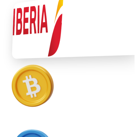
Ethereum
ETH
USD Coin