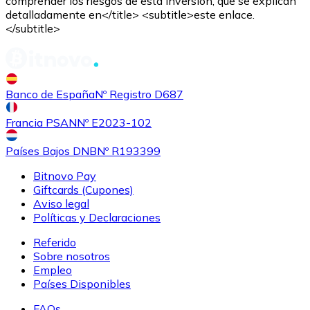
comprender los riesgos de esta inversión, que se explican
detalladamente en</title> <subtitle>este enlace.
</subtitle>
Banco de España
Nº Registro D687
Francia PSAN
Nº E2023-102
Países Bajos DNB
Nº R193399
Bitnovo Pay
Giftcards (Cupones)
Aviso legal
Políticas y Declaraciones
Referido
Sobre nosotros
Empleo
Países Disponibles
FAQs