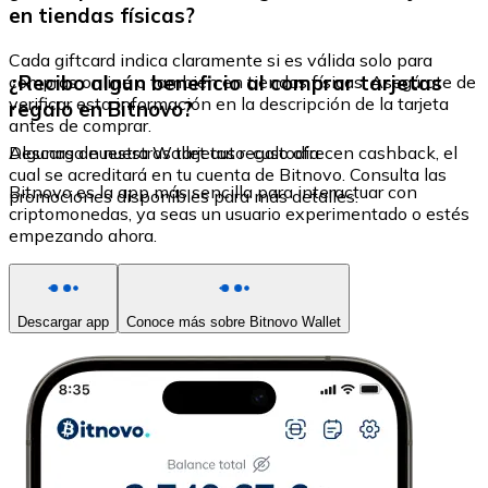
en tiendas físicas?
Cada giftcard indica claramente si es válida solo para
¿Recibo algún beneficio al comprar tarjetas
compras online o también en tiendas físicas. Asegúrate de
verificar esta información en la descripción de la tarjeta
regalo en Bitnovo?
antes de comprar.
Algunas de nuestras tarjetas regalo ofrecen cashback, el
Descarga nuestra Wallet auto-custodia
cual se acreditará en tu cuenta de Bitnovo. Consulta las
Bitnovo es la app más sencilla para interactuar con
promociones disponibles para más detalles.
criptomonedas, ya seas un usuario experimentado o estés
empezando ahora.
Descargar app
Conoce más sobre Bitnovo Wallet