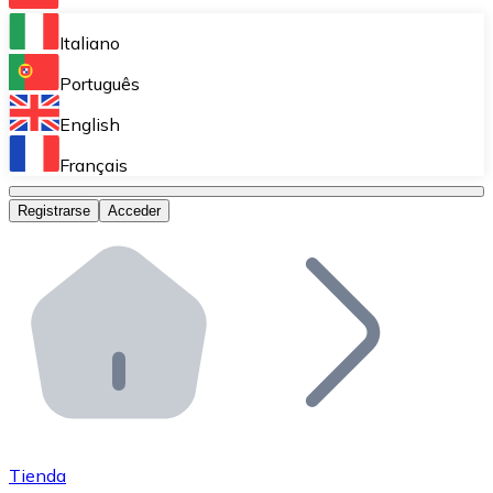
Bitnovo Ramp
Italiano
Integra nuestra solución en tu plataforma.
Português
Bitnovo Giftcards
English
Vende nuestras tarjetas regalo en tu negocio.
Français
Bitnovo OTC
Registrarse
Acceder
Realiza operaciones de gran volumen.
Bitnovo ATM
Integra un ATM Bitnovo en tu negocio y permite que t
Bitnovo API
Integra nuestra API en tu ecosistema.
Conviértete en Distribuidor
Únete a nuestra red de distribuidores.
Tienda