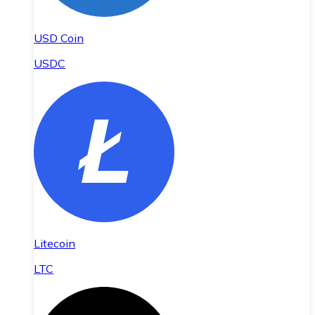
USD Coin
USDC
Litecoin
LTC