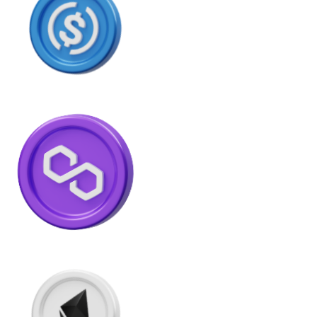
USDC
Litecoin
LTC