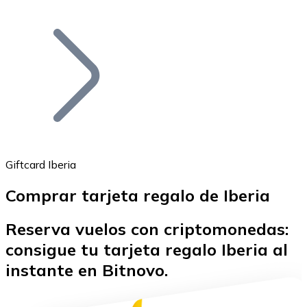
Listar Token
Añade tu proyecto a nuestro ecosistema.
Giftcard Iberia
Comprar tarjeta regalo de Iberia
Bitcoin
Reserva vuelos con criptomonedas:
BTC
consigue tu tarjeta regalo Iberia al
instante en Bitnovo.