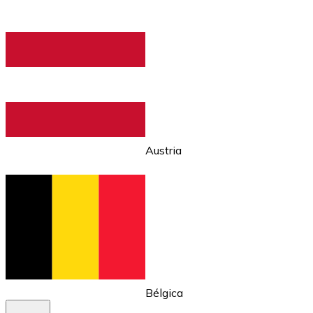
Comprar con Transferencia
Tarjeta de crédito / débito
Utiliza tarjetas Visa y Mastercard para comprar criptom
Comprar con tarjeta
Tienda - Tarjetas regalo
Nuevo
Austria
Compra tarjetas regalo de tus marcas favoritas con cr
Ir a la tienda de tarjetas regalo
Bélgica