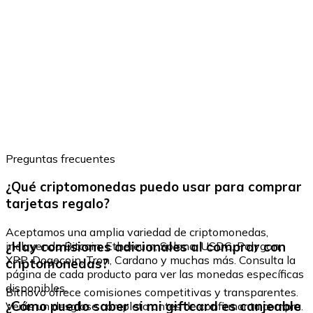
Preguntas frecuentes
¿Qué criptomonedas puedo usar para comprar
tarjetas regalo?
Aceptamos una amplia variedad de criptomonedas,
¿Hay comisiones adicionales al comprar con
incluyendo Bitcoin, Ethereum, Solana, USDC, Polygon,
XRP, Dogecoin, Tron, Cardano y muchas más. Consulta la
criptomonedas?
página de cada producto para ver las monedas específicas
disponibles.
Bitnovo ofrece comisiones competitivas y transparentes.
¿Cómo puedo saber si mi giftcard es canjeable
Verás un desglose completo antes de confirmar tu compra.