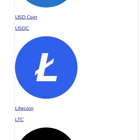
USD Coin
USDC
Litecoin
LTC