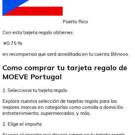
Comprar con Transferencia
Tarjeta de crédito / débito
Puerto Rico
Utiliza tarjetas Visa y Mastercard para comprar criptom
Con esta tarjeta regalo obtienes
Comprar con tarjeta
0.75
%
Tienda - Tarjetas regalo
en recompensa que será acreditada en tu cuenta Bitnovo.
Nuevo
Como comprar tu tarjeta regalo de
Compra tarjetas regalo de tus marcas favoritas con cr
MOEVE Portugal
Ir a la tienda de tarjetas regalo
1. Selecciona tu tarjeta regalo
Explora nuestra selección de tarjetas regalo para las
mejores marcas en categorías como comida a domicilio,
entretenimiento, supermercados, y más.
2. Elige el importe
Escoge el importe que deseas cargar en tu tarjeta regalo.