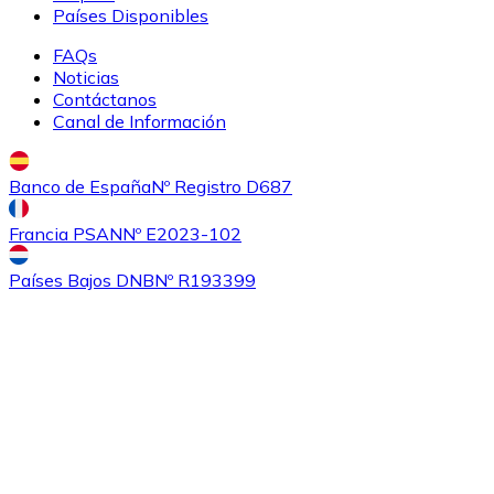
Países Disponibles
FAQs
Noticias
Contáctanos
Canal de Información
Banco de España
Nº Registro D687
Francia PSAN
Nº E2023-102
Países Bajos DNB
Nº R193399