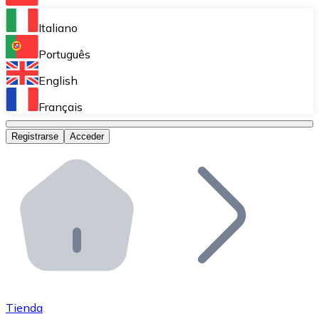
Bitnovo Ramp
Italiano
Integra nuestra solución en tu plataforma.
Português
Bitnovo Giftcards
English
Vende nuestras tarjetas regalo en tu negocio.
Français
Bitnovo OTC
Registrarse
Acceder
Realiza operaciones de gran volumen.
Bitnovo ATM
Integra un ATM Bitnovo en tu negocio y permite que t
Bitnovo API
Integra nuestra API en tu ecosistema.
Conviértete en Distribuidor
Únete a nuestra red de distribuidores.
Tienda