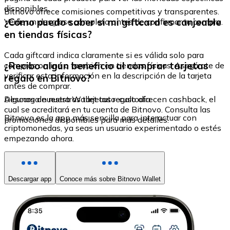
disponibles.
Bitnovo ofrece comisiones competitivas y transparentes.
¿Cómo puedo saber si mi giftcard es canjeable
Verás un desglose completo antes de confirmar tu compra.
en tiendas físicas?
Cada giftcard indica claramente si es válida solo para
¿Recibo algún beneficio al comprar tarjetas
compras online o también en tiendas físicas. Asegúrate de
verificar esta información en la descripción de la tarjeta
regalo en Bitnovo?
antes de comprar.
Algunas de nuestras tarjetas regalo ofrecen cashback, el
Descarga nuestra Wallet auto-custodia
cual se acreditará en tu cuenta de Bitnovo. Consulta las
Bitnovo es la app más sencilla para interactuar con
promociones disponibles para más detalles.
criptomonedas, ya seas un usuario experimentado o estés
empezando ahora.
Descargar app
Conoce más sobre Bitnovo Wallet