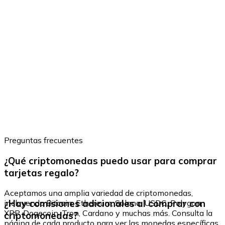
Preguntas frecuentes
¿Qué criptomonedas puedo usar para comprar
tarjetas regalo?
Aceptamos una amplia variedad de criptomonedas,
¿Hay comisiones adicionales al comprar con
incluyendo Bitcoin, Ethereum, Solana, USDC, Polygon,
XRP, Dogecoin, Tron, Cardano y muchas más. Consulta la
criptomonedas?
página de cada producto para ver las monedas específicas