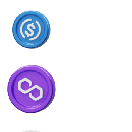
USDC
Litecoin
LTC