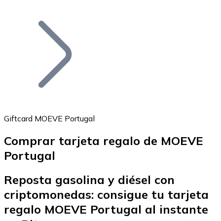
Listar Token
Añade tu proyecto a nuestro ecosistema.
Giftcard MOEVE Portugal
Comprar tarjeta regalo de MOEVE
Bitcoin
Portugal
BTC
Reposta gasolina y diésel con
criptomonedas: consigue tu tarjeta
regalo MOEVE Portugal al instante