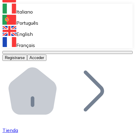
Bitnovo Ramp
Italiano
Integra nuestra solución en tu plataforma.
Português
Bitnovo Giftcards
English
Vende nuestras tarjetas regalo en tu negocio.
Français
Bitnovo OTC
Registrarse
Acceder
Realiza operaciones de gran volumen.
Bitnovo ATM
Integra un ATM Bitnovo en tu negocio y permite que t
Bitnovo API
Integra nuestra API en tu ecosistema.
Conviértete en Distribuidor
Únete a nuestra red de distribuidores.
Tienda