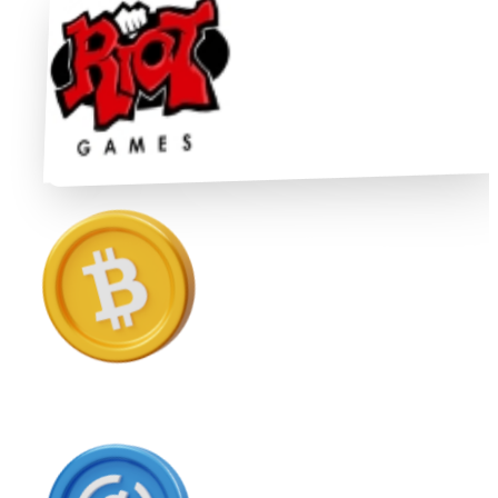
Ethereum
ETH
USD Coin