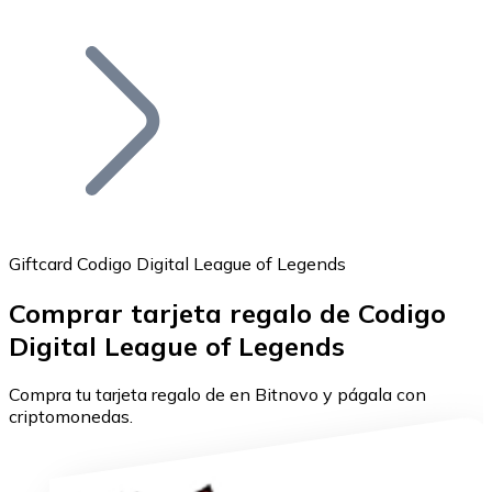
Listar Token
Añade tu proyecto a nuestro ecosistema.
Giftcard Codigo Digital League of Legends
Comprar tarjeta regalo de Codigo
Bitcoin
Digital League of Legends
BTC
Compra tu tarjeta regalo de en Bitnovo y págala con
criptomonedas.