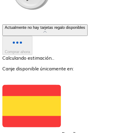
Actualmente no hay tarjetas regalo disponibles
XRP
XRP
Comprar ahora
Calculando estimación...
Canje disponible únicamente en:
Ver todo
Efectivo
Compra criptomonedas con efectivo en tu tienda más 
Comprar con efectivo
Transferencia SEPA
Añade fondos a tu cuenta Bitnovo o realiza compras di