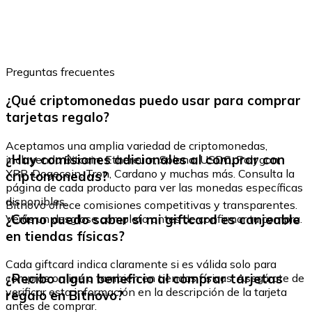
Preguntas frecuentes
¿Qué criptomonedas puedo usar para comprar
tarjetas regalo?
Aceptamos una amplia variedad de criptomonedas,
¿Hay comisiones adicionales al comprar con
incluyendo Bitcoin, Ethereum, Solana, USDC, Polygon,
XRP, Dogecoin, Tron, Cardano y muchas más. Consulta la
criptomonedas?
página de cada producto para ver las monedas específicas
disponibles.
Bitnovo ofrece comisiones competitivas y transparentes.
¿Cómo puedo saber si mi giftcard es canjeable
Verás un desglose completo antes de confirmar tu compra.
en tiendas físicas?
Cada giftcard indica claramente si es válida solo para
¿Recibo algún beneficio al comprar tarjetas
compras online o también en tiendas físicas. Asegúrate de
verificar esta información en la descripción de la tarjeta
regalo en Bitnovo?
antes de comprar.