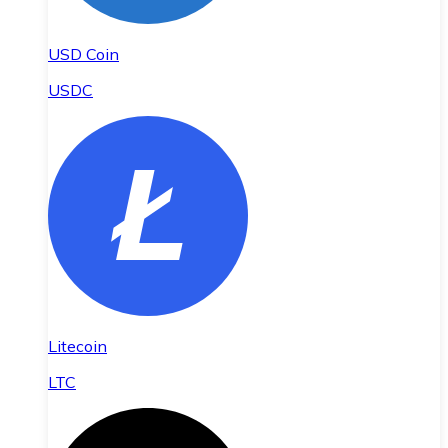
USD Coin
USDC
Litecoin
LTC