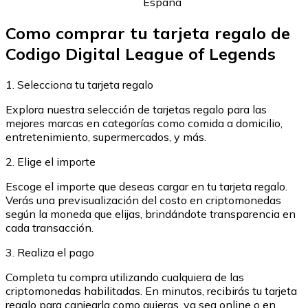
España
Comprar con Transferencia
Como comprar tu tarjeta regalo de
Tarjeta de crédito / débito
Codigo Digital League of Legends
Utiliza tarjetas Visa y Mastercard para comprar criptom
Comprar con tarjeta
1. Selecciona tu tarjeta regalo
Tienda - Tarjetas regalo
Explora nuestra selección de tarjetas regalo para las
mejores marcas en categorías como comida a domicilio,
Nuevo
entretenimiento, supermercados, y más.
Compra tarjetas regalo de tus marcas favoritas con cr
2. Elige el importe
Ir a la tienda de tarjetas regalo
Escoge el importe que deseas cargar en tu tarjeta regalo.
Verás una previsualización del costo en criptomonedas
según la moneda que elijas, brindándote transparencia en
cada transacción.
3. Realiza el pago
Completa tu compra utilizando cualquiera de las
criptomonedas habilitadas. En minutos, recibirás tu tarjeta
regalo para canjearla como quieras, ya sea online o en