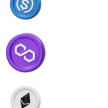
USDC
Litecoin
LTC