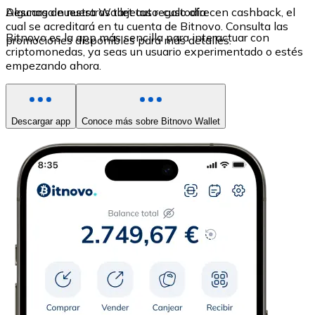
Algunas de nuestras tarjetas regalo ofrecen cashback, el
Descarga nuestra Wallet auto-custodia
cual se acreditará en tu cuenta de Bitnovo. Consulta las
Bitnovo es la app más sencilla para interactuar con
promociones disponibles para más detalles.
criptomonedas, ya seas un usuario experimentado o estés
empezando ahora.
Descargar app
Conoce más sobre Bitnovo Wallet