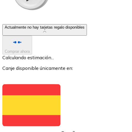
Actualmente no hay tarjetas regalo disponibles
XRP
XRP
Comprar ahora
Calculando estimación...
Canje disponible únicamente en:
Ver todo
Efectivo
Compra criptomonedas con efectivo en tu tienda más 
Comprar con efectivo
Transferencia SEPA
Añade fondos a tu cuenta Bitnovo o realiza compras di