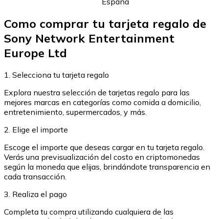
España
Comprar con Transferencia
Como comprar tu tarjeta regalo de
Tarjeta de crédito / débito
Sony Network Entertainment
Utiliza tarjetas Visa y Mastercard para comprar criptom
Europe Ltd
Comprar con tarjeta
1. Selecciona tu tarjeta regalo
Tienda - Tarjetas regalo
Explora nuestra selección de tarjetas regalo para las
Nuevo
mejores marcas en categorías como comida a domicilio,
Compra tarjetas regalo de tus marcas favoritas con cr
entretenimiento, supermercados, y más.
Ir a la tienda de tarjetas regalo
2. Elige el importe
Escoge el importe que deseas cargar en tu tarjeta regalo.
Verás una previsualización del costo en criptomonedas
según la moneda que elijas, brindándote transparencia en
cada transacción.
3. Realiza el pago
Completa tu compra utilizando cualquiera de las