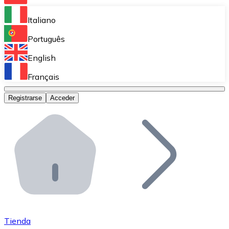
Bitnovo Ramp
Italiano
Integra nuestra solución en tu plataforma.
Português
Bitnovo Giftcards
English
Vende nuestras tarjetas regalo en tu negocio.
Français
Bitnovo OTC
Registrarse
Acceder
Realiza operaciones de gran volumen.
Bitnovo ATM
Integra un ATM Bitnovo en tu negocio y permite que t
Bitnovo API
Integra nuestra API en tu ecosistema.
Conviértete en Distribuidor
Únete a nuestra red de distribuidores.
Tienda