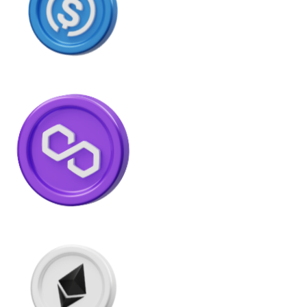
USDC
Litecoin
LTC