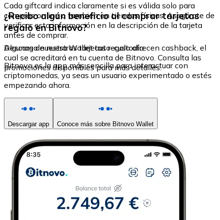
Cada giftcard indica claramente si es válida solo para
¿Recibo algún beneficio al comprar tarjetas
compras online o también en tiendas físicas. Asegúrate de
verificar esta información en la descripción de la tarjeta
regalo en Bitnovo?
antes de comprar.
Algunas de nuestras tarjetas regalo ofrecen cashback, el
Descarga nuestra Wallet auto-custodia
cual se acreditará en tu cuenta de Bitnovo. Consulta las
Bitnovo es la app más sencilla para interactuar con
promociones disponibles para más detalles.
criptomonedas, ya seas un usuario experimentado o estés
empezando ahora.
Descargar app
Conoce más sobre Bitnovo Wallet