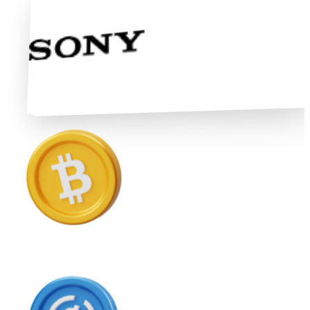
Ethereum
ETH
USD Coin