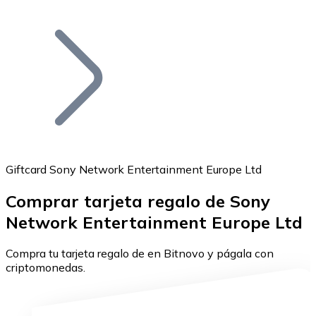
Listar Token
Añade tu proyecto a nuestro ecosistema.
Giftcard Sony Network Entertainment Europe Ltd
Comprar tarjeta regalo de Sony
Bitcoin
Network Entertainment Europe Ltd
BTC
Compra tu tarjeta regalo de en Bitnovo y págala con
criptomonedas.