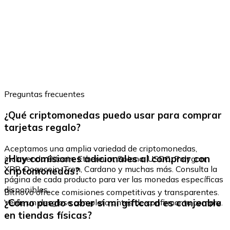
Preguntas frecuentes
¿Qué criptomonedas puedo usar para comprar
tarjetas regalo?
Aceptamos una amplia variedad de criptomonedas,
¿Hay comisiones adicionales al comprar con
incluyendo Bitcoin, Ethereum, Solana, USDC, Polygon,
XRP, Dogecoin, Tron, Cardano y muchas más. Consulta la
criptomonedas?
página de cada producto para ver las monedas específicas
disponibles.
Bitnovo ofrece comisiones competitivas y transparentes.
¿Cómo puedo saber si mi giftcard es canjeable
Verás un desglose completo antes de confirmar tu compra.
en tiendas físicas?