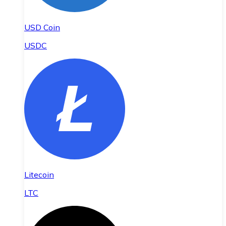
USD Coin
USDC
Litecoin
LTC