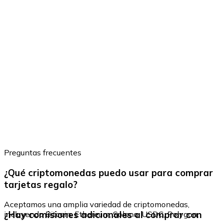
Preguntas frecuentes
¿Qué criptomonedas puedo usar para comprar
tarjetas regalo?
Aceptamos una amplia variedad de criptomonedas,
¿Hay comisiones adicionales al comprar con
incluyendo Bitcoin, Ethereum, Solana, USDC, Polygon,