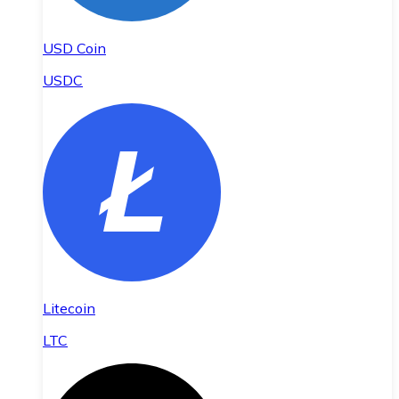
USD Coin
USDC
Litecoin
LTC