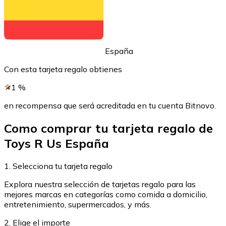
Comprar con Transferencia
Tarjeta de crédito / débito
Utiliza tarjetas Visa y Mastercard para comprar criptom
España
Comprar con tarjeta
Con esta tarjeta regalo obtienes
Tienda - Tarjetas regalo
1
%
Nuevo
en recompensa que será acreditada en tu cuenta Bitnovo.
Compra tarjetas regalo de tus marcas favoritas con cr
Como comprar tu tarjeta regalo de
Ir a la tienda de tarjetas regalo
Toys R Us España
1. Selecciona tu tarjeta regalo
Explora nuestra selección de tarjetas regalo para las
mejores marcas en categorías como comida a domicilio,
entretenimiento, supermercados, y más.
2. Elige el importe