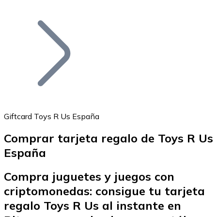
Listar Token
Añade tu proyecto a nuestro ecosistema.
Giftcard Toys R Us España
Comprar tarjeta regalo de Toys R Us
Bitcoin
España
BTC
Compra juguetes y juegos con
criptomonedas: consigue tu tarjeta
regalo Toys R Us al instante en