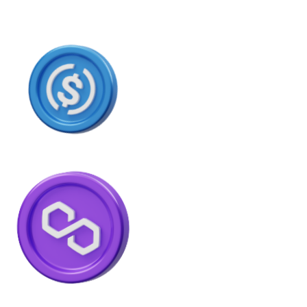
USDC
Litecoin
LTC