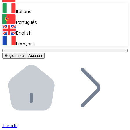
Bitnovo Ramp
Italiano
Integra nuestra solución en tu plataforma.
Português
Bitnovo Giftcards
English
Vende nuestras tarjetas regalo en tu negocio.
Français
Bitnovo OTC
Registrarse
Acceder
Realiza operaciones de gran volumen.
Bitnovo ATM
Integra un ATM Bitnovo en tu negocio y permite que t
Bitnovo API
Integra nuestra API en tu ecosistema.
Conviértete en Distribuidor
Únete a nuestra red de distribuidores.
Tienda