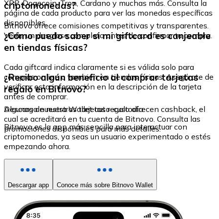
XRP, Dogecoin, Tron, Cardano y muchas más. Consulta la
criptomonedas?
página de cada producto para ver las monedas específicas
disponibles.
Bitnovo ofrece comisiones competitivas y transparentes.
¿Cómo puedo saber si mi giftcard es canjeable
Verás un desglose completo antes de confirmar tu compra.
en tiendas físicas?
Cada giftcard indica claramente si es válida solo para
¿Recibo algún beneficio al comprar tarjetas
compras online o también en tiendas físicas. Asegúrate de
verificar esta información en la descripción de la tarjeta
regalo en Bitnovo?
antes de comprar.
Algunas de nuestras tarjetas regalo ofrecen cashback, el
Descarga nuestra Wallet auto-custodia
cual se acreditará en tu cuenta de Bitnovo. Consulta las
Bitnovo es la app más sencilla para interactuar con
promociones disponibles para más detalles.
criptomonedas, ya seas un usuario experimentado o estés
empezando ahora.
Descargar app
Conoce más sobre Bitnovo Wallet