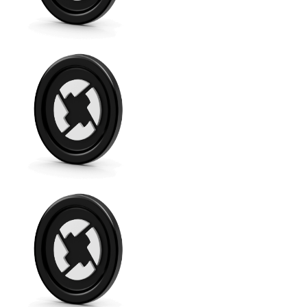
Comprar con Transferencia
Tarjeta de crédito / débito
Utiliza tarjetas Visa y Mastercard para comprar criptom
Comprar con tarjeta
Tienda - Tarjetas regalo
Nuevo
Compra tarjetas regalo de tus marcas favoritas con cr
Ir a la tienda de tarjetas regalo