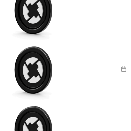
USDC
Litecoin
LTC