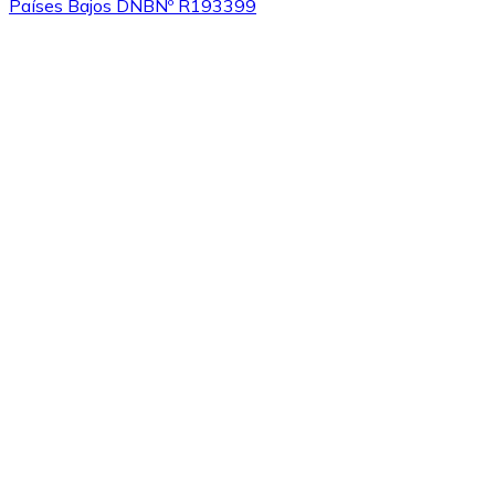
Países Bajos DNB
Nº R193399