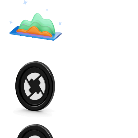
Ethereum
ETH
USD Coin