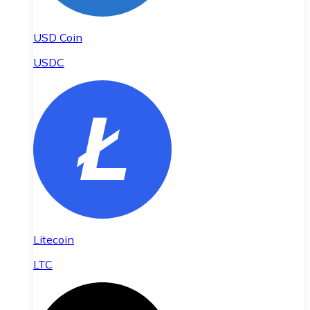
USD Coin
USDC
Litecoin
LTC