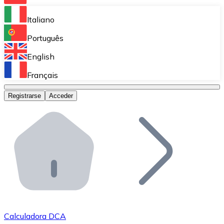
Bitnovo Ramp
Italiano
Integra nuestra solución en tu plataforma.
Português
Bitnovo Giftcards
English
Vende nuestras tarjetas regalo en tu negocio.
Français
Bitnovo OTC
Registrarse
Acceder
Realiza operaciones de gran volumen.
Bitnovo ATM
Integra un ATM Bitnovo en tu negocio y permite que t
Bitnovo API
Integra nuestra API en tu ecosistema.
Conviértete en Distribuidor
Únete a nuestra red de distribuidores.
Calculadora DCA