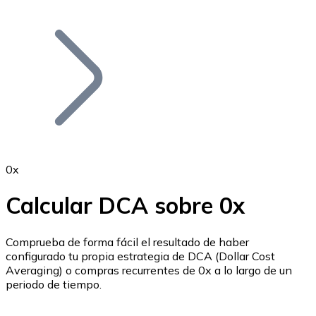
Listar Token
Añade tu proyecto a nuestro ecosistema.
0x
Calcular DCA sobre 0x
Bitcoin
BTC
Comprueba de forma fácil el resultado de haber
configurado tu propia estrategia de DCA (Dollar Cost
Averaging) o compras recurrentes de 0x a lo largo de un
periodo de tiempo.