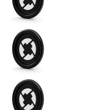
XRP
XRP
Ver todo
Efectivo
Compra criptomonedas con efectivo en tu tienda más 
Comprar con efectivo
Transferencia SEPA
Añade fondos a tu cuenta Bitnovo o realiza compras di