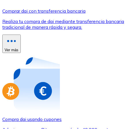
Comprar con Transferencia
Comprar dai con transferencia bancaria
Tarjeta de crédito / débito
Realiza tu compra de dai mediante transferencia bancaria
Utiliza tarjetas Visa y Mastercard para comprar criptom
tradicional de manera rápida y segura.
Comprar con tarjeta
Tienda - Tarjetas regalo
Ver más
Nuevo
Compra tarjetas regalo de tus marcas favoritas con cr
Ir a la tienda de tarjetas regalo
Compra dai usando cupones