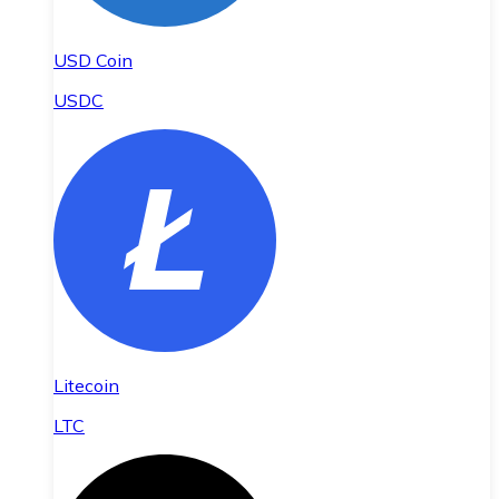
USD Coin
USDC
Litecoin
LTC