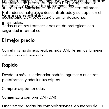
La forma segura y conveniente de tener el control total de
estabilidad de precio. Integración DeFi: Ampliamente
tus fondos y proteger tus criptomonedas.
utilizada en aplicaciones de finanzas descentralizadas.
Entender su naturaleza descentralizada y su papel en el
Seguro y confiable
ecosistema DeFi te ayudará a tomar decisiones
informadas.
Todas nuestras transacciones están protegidas con
seguridad informática.
El mejor precio
Con el mismo dinero, recibes más DAI. Tenemos la mejor
cotización del mercado.
Rápido
Desde tu móvil u ordenador podrás ingresar a nuestras
plataformas y adquirir tus criptos.
Comprar criptomonedas
Comienza a comprar DAI (DAI)
Una vez realizadas las comprobaciones, en menos de 30