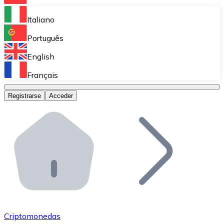
Bitnovo Ramp
Italiano
Integra nuestra solución en tu plataforma.
Português
Bitnovo Giftcards
English
Vende nuestras tarjetas regalo en tu negocio.
Français
Bitnovo OTC
Registrarse
Acceder
Realiza operaciones de gran volumen.
Bitnovo ATM
Integra un ATM Bitnovo en tu negocio y permite que t
Bitnovo API
Integra nuestra API en tu ecosistema.
Conviértete en Distribuidor
Únete a nuestra red de distribuidores.
Criptomonedas