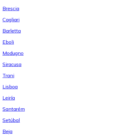
Brescia
Cagliari
Barletta
Eboli
Modugno
Siracusa
Trani
Lisboa
Leiría
Santarém
Setúbal
Beja