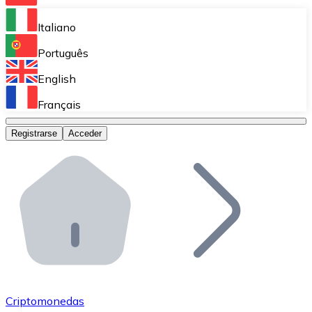
Bitnovo Ramp
Italiano
Integra nuestra solución en tu plataforma.
Português
Bitnovo Giftcards
English
Vende nuestras tarjetas regalo en tu negocio.
Français
Bitnovo OTC
Registrarse
Acceder
Realiza operaciones de gran volumen.
Bitnovo ATM
Integra un ATM Bitnovo en tu negocio y permite que t
Bitnovo API
Integra nuestra API en tu ecosistema.
Conviértete en Distribuidor
Únete a nuestra red de distribuidores.
Criptomonedas