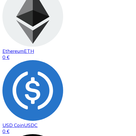
Ethereum
ETH
0 €
USD Coin
USDC
0 €