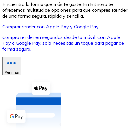
Encuentra la forma que más te guste. En Bitnovo te
ofrecemos multitud de opciones para que compres Render
de una forma segura, rápida y sencilla.
Comprar render con Apple Pay y Google Pay
Compra render en segundos desde tu móvil. Con Apple
XRP
Pay o Google Pay, solo necesitas un toque para pagar de
XRP
forma segura.
Ver todo
Ver más
Efectivo
Compra criptomonedas con efectivo en tu tienda más 
Comprar con efectivo
Transferencia SEPA
Añade fondos a tu cuenta Bitnovo o realiza compras di