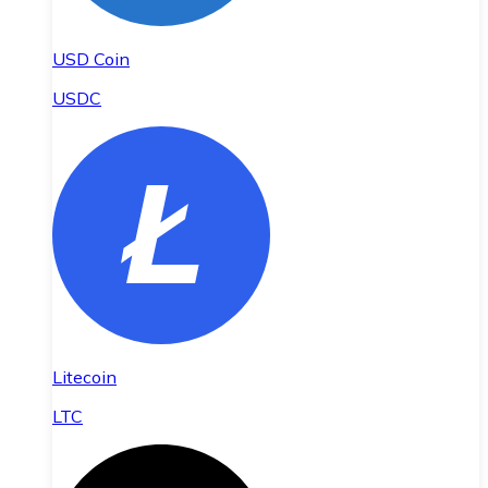
USD Coin
USDC
Litecoin
LTC