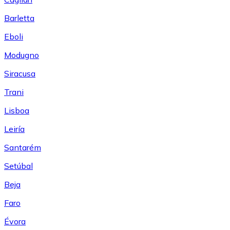
Barletta
Eboli
Modugno
Siracusa
Trani
Lisboa
Leiría
Santarém
Setúbal
Beja
Faro
Évora