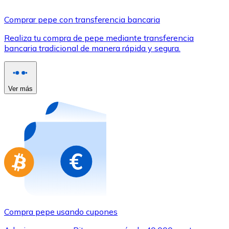
Comprar con Transferencia
Comprar pepe con transferencia bancaria
Tarjeta de crédito / débito
Realiza tu compra de pepe mediante transferencia
Utiliza tarjetas Visa y Mastercard para comprar criptom
bancaria tradicional de manera rápida y segura.
Comprar con tarjeta
Tienda - Tarjetas regalo
Ver más
Nuevo
Compra tarjetas regalo de tus marcas favoritas con cr
Ir a la tienda de tarjetas regalo
Compra pepe usando cupones