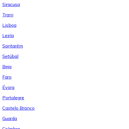
Siracusa
Trani
Lisboa
Leiría
Santarém
Setúbal
Beja
Faro
Évora
Portalegre
Castelo Branco
Guarda
Coímbra