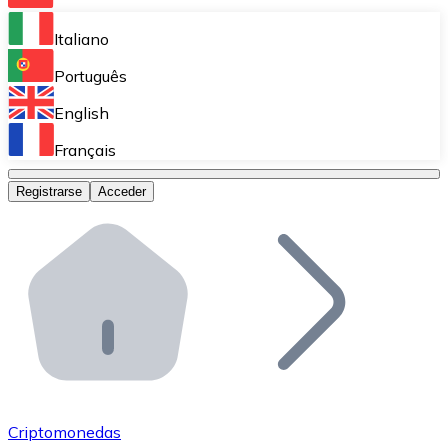
Bitnovo Ramp
Italiano
Integra nuestra solución en tu plataforma.
Português
Bitnovo Giftcards
English
Vende nuestras tarjetas regalo en tu negocio.
Français
Bitnovo OTC
Registrarse
Acceder
Realiza operaciones de gran volumen.
Bitnovo ATM
Integra un ATM Bitnovo en tu negocio y permite que t
Bitnovo API
Integra nuestra API en tu ecosistema.
Conviértete en Distribuidor
Únete a nuestra red de distribuidores.
Criptomonedas