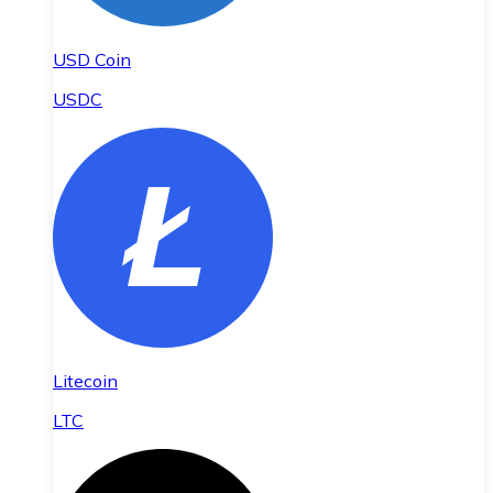
USD Coin
USDC
Litecoin
LTC