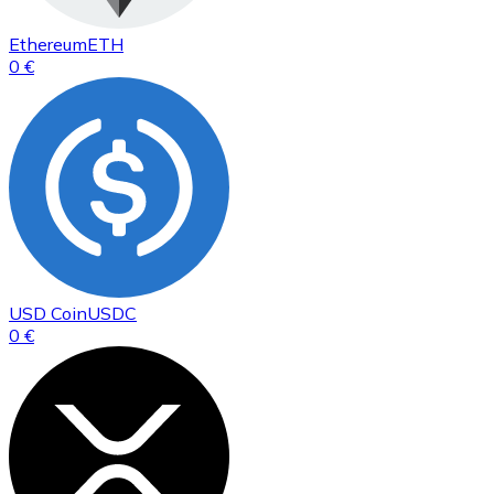
Ethereum
ETH
0 €
USD Coin
USDC
0 €