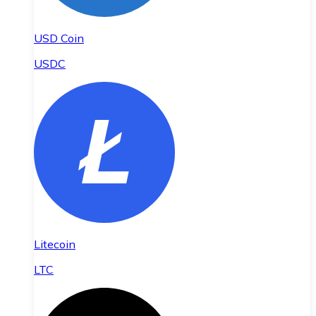
USD Coin
USDC
Litecoin
LTC