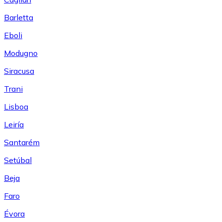
Barletta
Eboli
Modugno
Siracusa
Trani
Lisboa
Leiría
Santarém
Setúbal
Beja
Faro
Évora