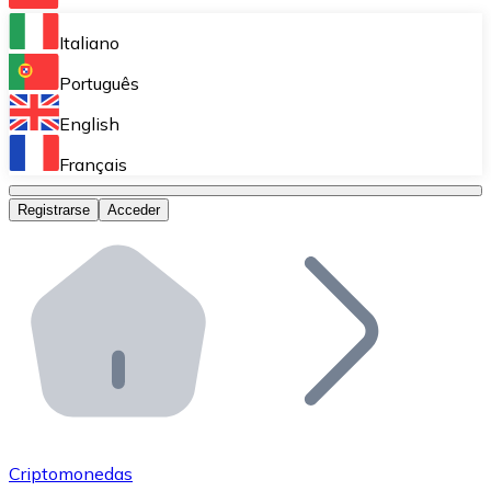
Bitnovo Ramp
Italiano
Integra nuestra solución en tu plataforma.
Português
Bitnovo Giftcards
English
Vende nuestras tarjetas regalo en tu negocio.
Français
Bitnovo OTC
Registrarse
Acceder
Realiza operaciones de gran volumen.
Bitnovo ATM
Integra un ATM Bitnovo en tu negocio y permite que t
Bitnovo API
Integra nuestra API en tu ecosistema.
Conviértete en Distribuidor
Únete a nuestra red de distribuidores.
Criptomonedas