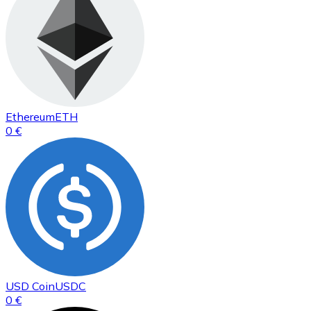
Ethereum
ETH
0 €
USD Coin
USDC
0 €