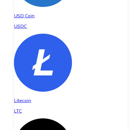
USD Coin
USDC
Litecoin
LTC