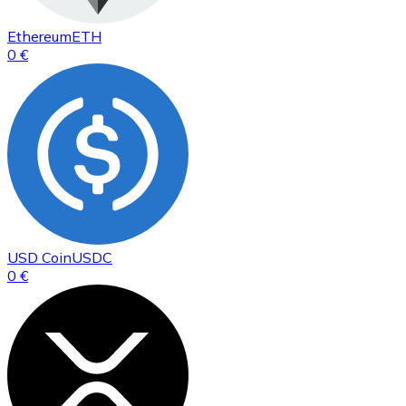
Ethereum
ETH
0 €
USD Coin
USDC
0 €