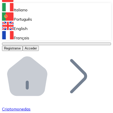
Bitnovo Ramp
Italiano
Integra nuestra solución en tu plataforma.
Português
Bitnovo Giftcards
English
Vende nuestras tarjetas regalo en tu negocio.
Français
Bitnovo OTC
Registrarse
Acceder
Realiza operaciones de gran volumen.
Bitnovo ATM
Integra un ATM Bitnovo en tu negocio y permite que t
Bitnovo API
Integra nuestra API en tu ecosistema.
Conviértete en Distribuidor
Únete a nuestra red de distribuidores.
Criptomonedas