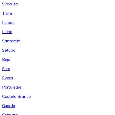
Siracusa
Trani
Lisboa
Leiría
Santarém
Setúbal
Beja
Faro
Évora
Portalegre
Castelo Branco
Guarda
Coímbra