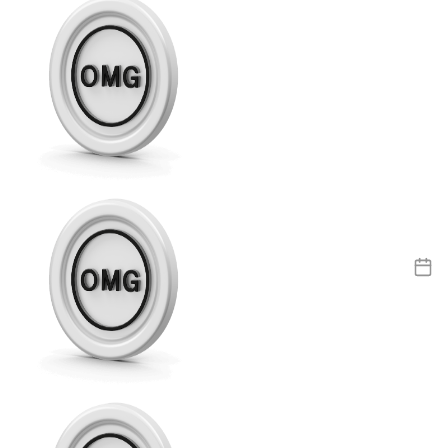
USDC
Litecoin
LTC