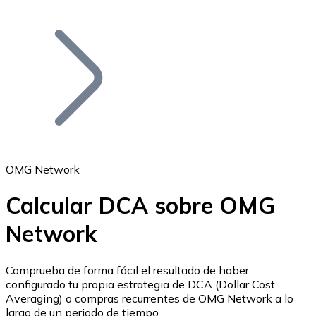
Listar Token
Añade tu proyecto a nuestro ecosistema.
OMG Network
Calcular DCA sobre OMG
Bitcoin
Network
BTC
Comprueba de forma fácil el resultado de haber
configurado tu propia estrategia de DCA (Dollar Cost
Averaging) o compras recurrentes de OMG Network a lo
largo de un periodo de tiempo.