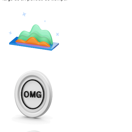
Ethereum
ETH
USD Coin