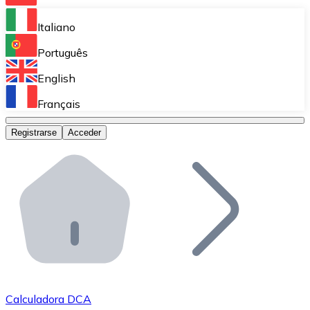
Bitnovo Ramp
Italiano
Integra nuestra solución en tu plataforma.
Português
Bitnovo Giftcards
English
Vende nuestras tarjetas regalo en tu negocio.
Français
Bitnovo OTC
Registrarse
Acceder
Realiza operaciones de gran volumen.
Bitnovo ATM
Integra un ATM Bitnovo en tu negocio y permite que t
Bitnovo API
Integra nuestra API en tu ecosistema.
Conviértete en Distribuidor
Únete a nuestra red de distribuidores.
Calculadora DCA