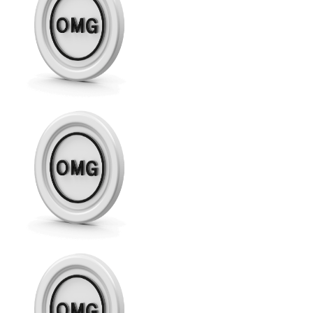
XRP
XRP
Ver todo
Efectivo
Compra criptomonedas con efectivo en tu tienda más 
Comprar con efectivo
Transferencia SEPA
Añade fondos a tu cuenta Bitnovo o realiza compras di