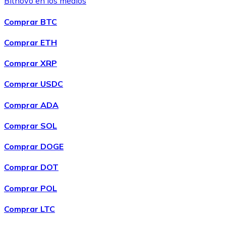
Bitnovo en los medios
OMG Network te avisaremos por correo electrónico para
solventar el problema, no obstante volveremos a intentar
Comprar BTC
realizar la compra pasadas 24 horas y en caso de volver a
dar error la compra recurrente quedará pausada.
Comprar ETH
Comprar XRP
Comprar USDC
Comprar ADA
Comprar SOL
Comprar DOGE
Comprar DOT
Comprar POL
Comprar LTC