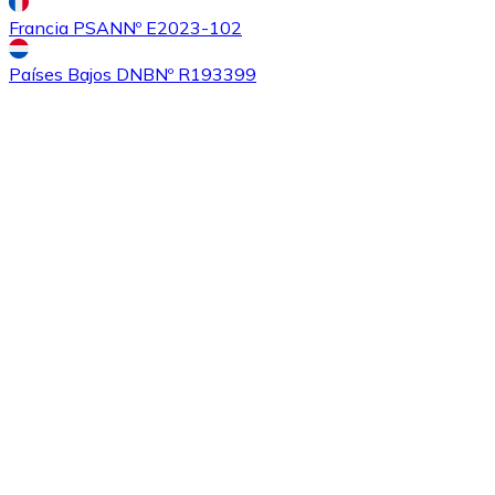
Francia PSAN
Nº E2023-102
Países Bajos DNB
Nº R193399