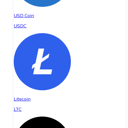
USD Coin
USDC
Litecoin
LTC