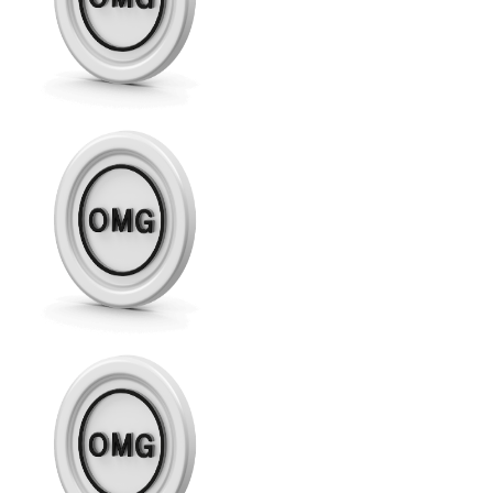
Comprar con Transferencia
Tarjeta de crédito / débito
Utiliza tarjetas Visa y Mastercard para comprar criptom
Comprar con tarjeta
Tienda - Tarjetas regalo
Nuevo
Compra tarjetas regalo de tus marcas favoritas con cr
Ir a la tienda de tarjetas regalo