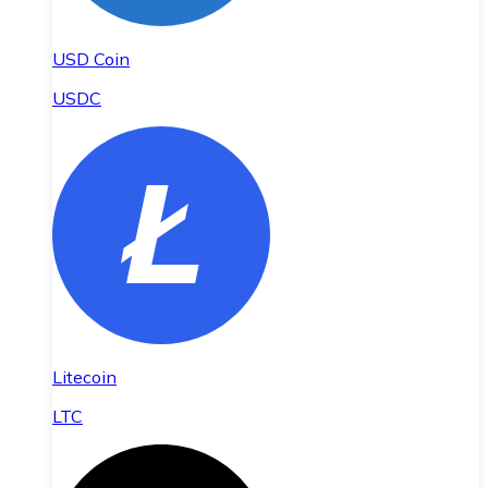
USD Coin
USDC
Litecoin
LTC