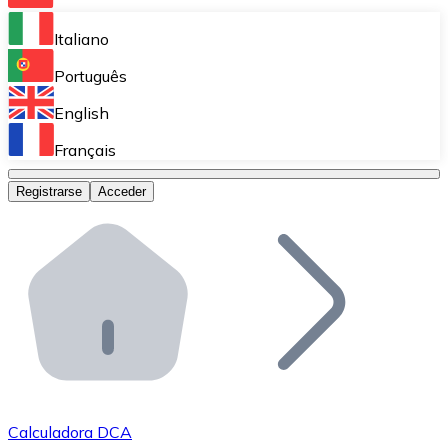
Bitnovo Ramp
Italiano
Integra nuestra solución en tu plataforma.
Português
Bitnovo Giftcards
English
Vende nuestras tarjetas regalo en tu negocio.
Français
Bitnovo OTC
Registrarse
Acceder
Realiza operaciones de gran volumen.
Bitnovo ATM
Integra un ATM Bitnovo en tu negocio y permite que t
Bitnovo API
Integra nuestra API en tu ecosistema.
Conviértete en Distribuidor
Únete a nuestra red de distribuidores.
Calculadora DCA