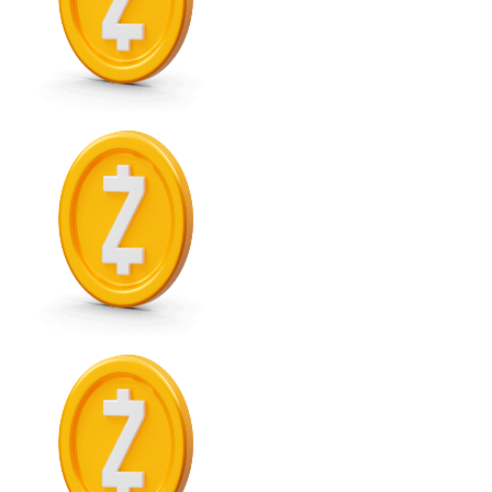
XRP
XRP
Ver todo
Efectivo
Compra criptomonedas con efectivo en tu tienda más 
Comprar con efectivo
Transferencia SEPA
Añade fondos a tu cuenta Bitnovo o realiza compras di