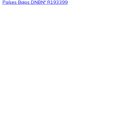
Países Bajos DNB
Nº R193399