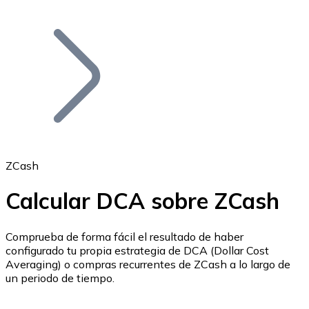
Listar Token
Añade tu proyecto a nuestro ecosistema.
ZCash
Calcular DCA sobre ZCash
Bitcoin
BTC
Comprueba de forma fácil el resultado de haber
configurado tu propia estrategia de DCA (Dollar Cost
Averaging) o compras recurrentes de ZCash a lo largo de
un periodo de tiempo.