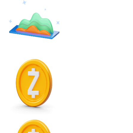
Ethereum
ETH
USD Coin