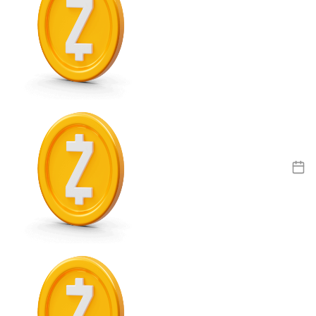
USDC
Litecoin
LTC