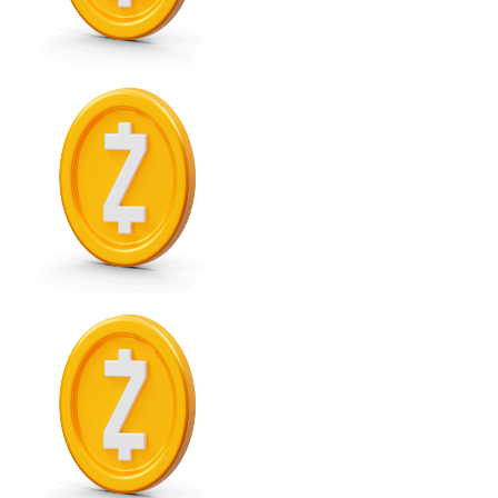
Comprar con Transferencia
Tarjeta de crédito / débito
Utiliza tarjetas Visa y Mastercard para comprar criptom
Comprar con tarjeta
Tienda - Tarjetas regalo
Nuevo
Compra tarjetas regalo de tus marcas favoritas con cr
Ir a la tienda de tarjetas regalo