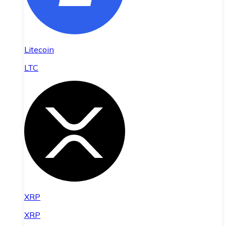
Litecoin
LTC
XRP
XRP