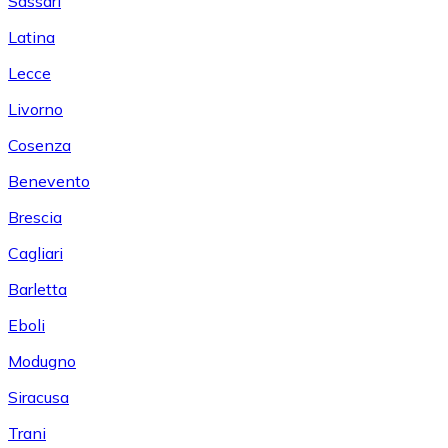
Sassari
Latina
Lecce
Livorno
Cosenza
Benevento
Brescia
Cagliari
Barletta
Eboli
Modugno
Siracusa
Trani