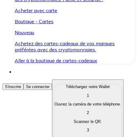
Acheter avec carte
Boutique - Cartes
Nouveau
Achetez des cartes-cadeaux de vos marques
préférées avec des cryptomonnaies.
Aller à la boutique de cartes-cadeaux
Acheter des Cryptomonnaies
S'inscrire
Se connecter
Téléchargez notre Wallet
1
Achetez les cryptomonnaies qui vous intéressent rapid
Ouvrez la caméra de votre téléphone.
Vendre des Cryptomonnaies
2
Convertissez vos cryptomonnaies en monnaie fiduciair
Scannez le QR.
3
Échanger (Swap)