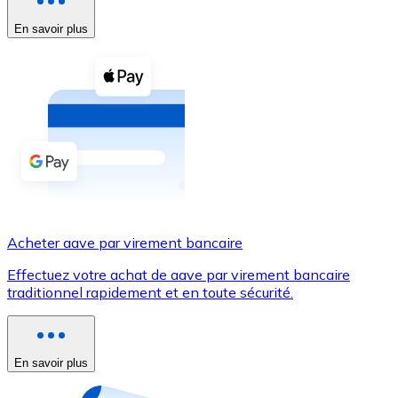
En savoir plus
Voir toutes
Coupons crypto
Achetez des cryptomonnaies en espèces et d'autres m
Acheter avec espèces
Virement SEPA
Ajoutez des fonds à votre compte Bitnovo ou effectuez 
Acheter avec virement bancaire
Acheter aave par virement bancaire
Carte de crédit / débit
Effectuez votre achat de aave par virement bancaire
Utilisez les cartes Visa et Mastercard pour acheter des
traditionnel rapidement et en toute sécurité.
Acheter avec carte
Boutique - Cartes
En savoir plus
Nouveau