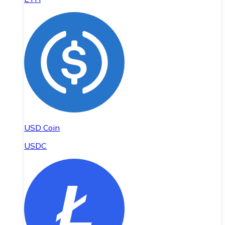
USD Coin
USDC