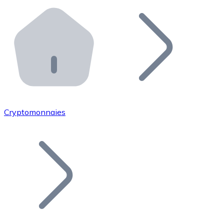
Effectuez des opérations de plus grande envergure. O
Distributeurs automatiques Bitnovo
Intégrez un ATM Bitnovo dans votre entreprise et per
API Bitnovo
Intégrez notre API dans votre écosystème.
Devenir Distributeur
Rejoignez notre réseau de distributeurs et commercialis
Cryptomonnaies
Lister un Token
Ajoutez le token de votre projet à notre service d'acha