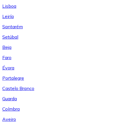
Lisboa
Leiría
Santarém
Setúbal
Beja
Faro
Évora
Portalegre
Castelo Branco
Guarda
Coímbra
Aveiro