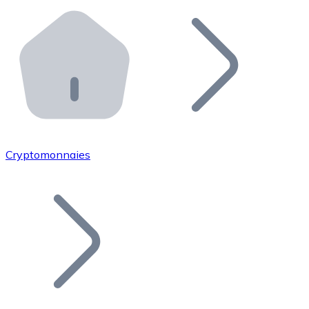
Effectuez des opérations de plus grande envergure. O
Distributeurs automatiques Bitnovo
Intégrez un ATM Bitnovo dans votre entreprise et per
API Bitnovo
Intégrez notre API dans votre écosystème.
Devenir Distributeur
Rejoignez notre réseau de distributeurs et commercialis
Cryptomonnaies
Lister un Token
Ajoutez le token de votre projet à notre service d'acha