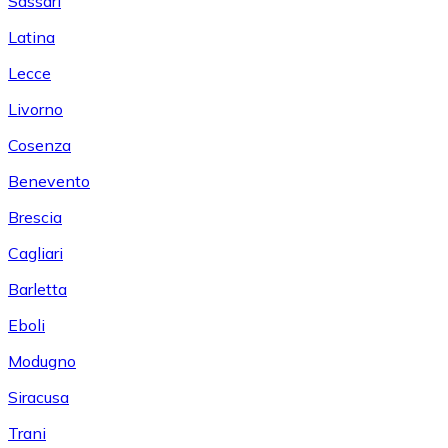
Sassari
Latina
Lecce
Livorno
Cosenza
Benevento
Brescia
Cagliari
Barletta
Eboli
Modugno
Siracusa
Trani