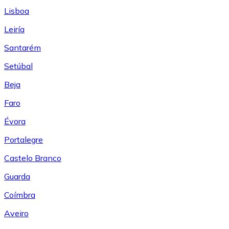
Lisboa
Leiría
Santarém
Setúbal
Beja
Faro
Évora
Portalegre
Castelo Branco
Guarda
Coímbra
Aveiro