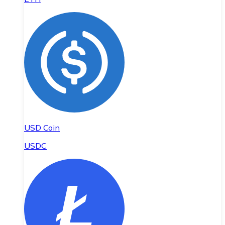
USD Coin
USDC