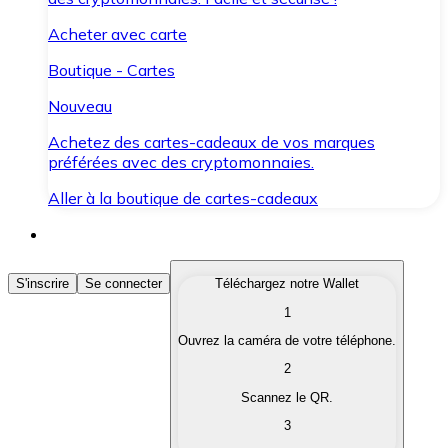
Acheter avec carte
Boutique - Cartes
Nouveau
Achetez des cartes-cadeaux de vos marques
préférées avec des cryptomonnaies.
Aller à la boutique de cartes-cadeaux
Acheter des Cryptomonnaies
S'inscrire
Se connecter
Téléchargez notre Wallet
1
Achetez les cryptomonnaies qui vous intéressent rapid
Ouvrez la caméra de votre téléphone.
Vendre des Cryptomonnaies
2
Convertissez vos cryptomonnaies en monnaie fiduciair
Scannez le QR.
3
Échanger (Swap)