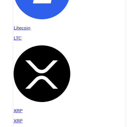
Litecoin
LTC
XRP
XRP