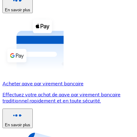
En savoir plus
Voir toutes
Coupons crypto
Achetez des cryptomonnaies en espèces et d'autres m
Acheter avec espèces
Virement SEPA
Ajoutez des fonds à votre compte Bitnovo ou effectuez 
Acheter avec virement bancaire
Acheter aave par virement bancaire
Carte de crédit / débit
Effectuez votre achat de aave par virement bancaire
Utilisez les cartes Visa et Mastercard pour acheter des
traditionnel rapidement et en toute sécurité.
Acheter avec carte
Boutique - Cartes
En savoir plus
Nouveau