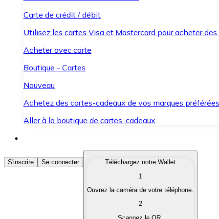
Carte de crédit / débit
Utilisez les cartes Visa et Mastercard pour acheter des
Acheter avec carte
Boutique - Cartes
Nouveau
Achetez des cartes-cadeaux de vos marques préférée
Aller à la boutique de cartes-cadeaux
Acheter des Cryptomonnaies
S'inscrire
Se connecter
Téléchargez notre Wallet
1
Achetez les cryptomonnaies qui vous intéressent rapid
Ouvrez la caméra de votre téléphone.
Vendre des Cryptomonnaies
2
Convertissez vos cryptomonnaies en monnaie fiduciair
Scannez le QR.