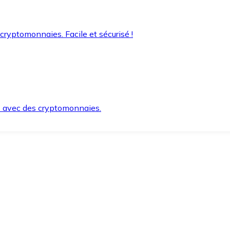
 cryptomonnaies. Facile et sécurisé !
s avec des cryptomonnaies.
ement et en toute sécurité.
e lorsque vous en avez besoin.