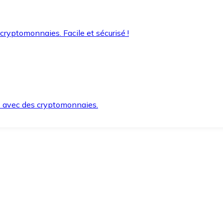
 cryptomonnaies. Facile et sécurisé !
s avec des cryptomonnaies.
ement et en toute sécurité.
e lorsque vous en avez besoin.