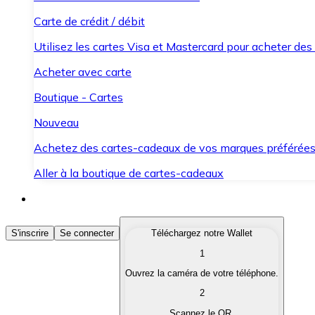
Carte de crédit / débit
Utilisez les cartes Visa et Mastercard pour acheter des
Acheter avec carte
Boutique - Cartes
Nouveau
Achetez des cartes-cadeaux de vos marques préférée
Aller à la boutique de cartes-cadeaux
Acheter des Cryptomonnaies
S'inscrire
Se connecter
Téléchargez notre Wallet
1
Achetez les cryptomonnaies qui vous intéressent rapid
Ouvrez la caméra de votre téléphone.
Vendre des Cryptomonnaies
2
Convertissez vos cryptomonnaies en monnaie fiduciair
Scannez le QR.