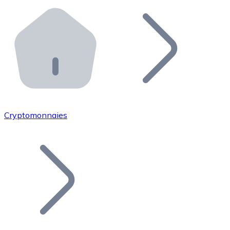
Effectuez des opérations de plus grande envergure. O
Distributeurs automatiques Bitnovo
Intégrez un ATM Bitnovo dans votre entreprise et per
API Bitnovo
Intégrez notre API dans votre écosystème.
Devenir Distributeur
Rejoignez notre réseau de distributeurs et commercialis
Cryptomonnaies
Lister un Token
Ajoutez le token de votre projet à notre service d'acha