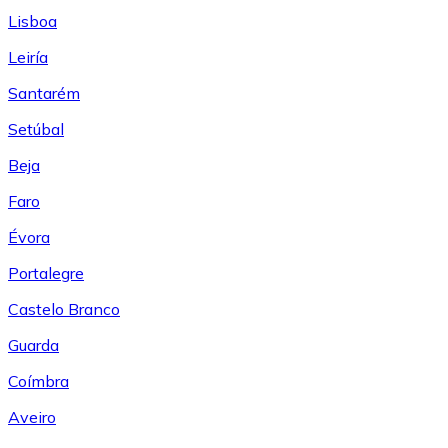
Lisboa
Leiría
Santarém
Setúbal
Beja
Faro
Évora
Portalegre
Castelo Branco
Guarda
Coímbra
Aveiro