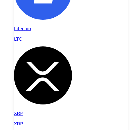
Litecoin
LTC
XRP
XRP