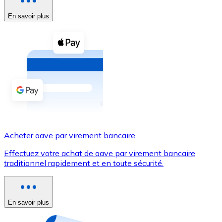
En savoir plus
Voir toutes
Coupons crypto
Achetez des cryptomonnaies en espèces et d'autres m
Acheter avec espèces
Virement SEPA
Ajoutez des fonds à votre compte Bitnovo ou effectuez 
Acheter avec virement bancaire
Acheter aave par virement bancaire
Carte de crédit / débit
Effectuez votre achat de aave par virement bancaire
Utilisez les cartes Visa et Mastercard pour acheter des
traditionnel rapidement et en toute sécurité.
Acheter avec carte
Boutique - Cartes
En savoir plus
Nouveau