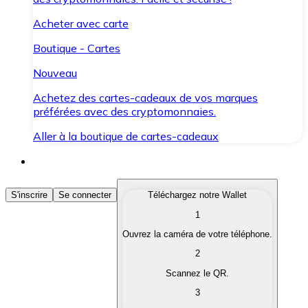
Acheter avec carte
Boutique - Cartes
Nouveau
Achetez des cartes-cadeaux de vos marques
préférées avec des cryptomonnaies.
Aller à la boutique de cartes-cadeaux
Acheter des Cryptomonnaies
S'inscrire
Se connecter
Téléchargez notre Wallet
1
Achetez les cryptomonnaies qui vous intéressent rapid
Ouvrez la caméra de votre téléphone.
Vendre des Cryptomonnaies
2
Convertissez vos cryptomonnaies en monnaie fiduciair
Scannez le QR.
3
Échanger (Swap)