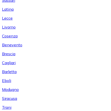
Sassari
Latina
Lecce
Livorno
Cosenza
Benevento
Brescia
Cagliari
Barletta
Eboli
Modugno
Siracusa
Trani