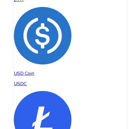
USD Coin
USDC