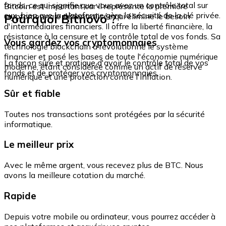
fonds, ce qui signifie que vous avez un contrôle total sur
Bitcoin est important car il représente la première
eux, bien que la plateforme gère la sécurité de la clé privée.
Pourquoi Bitnovo ?
cryptomonnaie décentralisée qui élimine le besoin
d'intermédiaires financiers. Il offre la liberté financière, la
résistance à la censure et le contrôle total de vos fonds. Sa
Vous gardez vos cryptomonnaies
technologie blockchain a révolutionné le système
financier et posé les bases de toute l'économie numérique
La façon sûre et pratique d'avoir le contrôle total de vos
moderne, étant considérée comme un actif de réserve
fonds et de protéger vos cryptomonnaies.
numérique et une protection contre l'inflation.
Sûr et fiable
Toutes nos transactions sont protégées par la sécurité
informatique.
Le meilleur prix
Avec le même argent, vous recevez plus de BTC. Nous
avons la meilleure cotation du marché.
Rapide
Depuis votre mobile ou ordinateur, vous pourrez accéder à