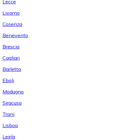
Lecce
Livorno
Cosenza
Benevento
Brescia
Cagliari
Barletta
Eboli
Modugno
Siracusa
Trani
Lisboa
Leiría