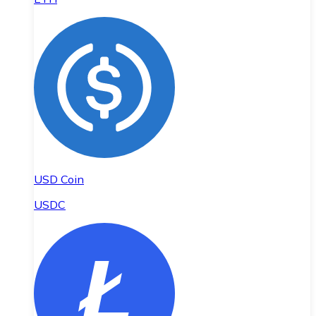
USD Coin
USDC