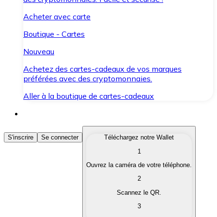
Acheter avec carte
Boutique - Cartes
Nouveau
Achetez des cartes-cadeaux de vos marques
préférées avec des cryptomonnaies.
Aller à la boutique de cartes-cadeaux
Acheter des Cryptomonnaies
S'inscrire
Se connecter
Téléchargez notre Wallet
1
Achetez les cryptomonnaies qui vous intéressent rapid
Ouvrez la caméra de votre téléphone.
Vendre des Cryptomonnaies
2
Convertissez vos cryptomonnaies en monnaie fiduciair
Scannez le QR.
3
Échanger (Swap)