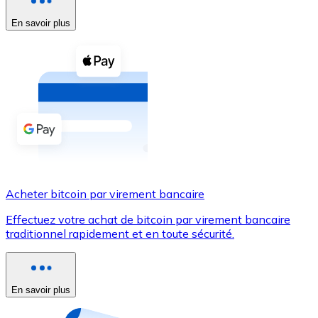
En savoir plus
Voir toutes
Coupons crypto
Achetez des cryptomonnaies en espèces et d'autres m
Acheter avec espèces
Virement SEPA
Ajoutez des fonds à votre compte Bitnovo ou effectuez 
Acheter avec virement bancaire
Acheter bitcoin par virement bancaire
Carte de crédit / débit
Effectuez votre achat de bitcoin par virement bancaire
Utilisez les cartes Visa et Mastercard pour acheter des
traditionnel rapidement et en toute sécurité.
Acheter avec carte
Boutique - Cartes
En savoir plus
Nouveau