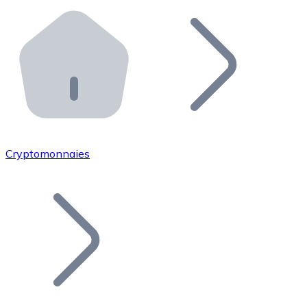
Effectuez des opérations de plus grande envergure. O
Distributeurs automatiques Bitnovo
Intégrez un ATM Bitnovo dans votre entreprise et per
API Bitnovo
Intégrez notre API dans votre écosystème.
Devenir Distributeur
Rejoignez notre réseau de distributeurs et commercialis
Cryptomonnaies
Lister un Token
Ajoutez le token de votre projet à notre service d'acha