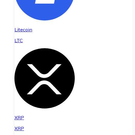
Litecoin
LTC
XRP
XRP