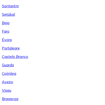
Santarém
Setúbal
Beja
Faro
Évora
Portalegre
Castelo Branco
Guarda
Coímbra
Aveiro
Viseu
Braganza