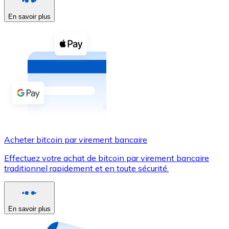
En savoir plus
Voir toutes
Coupons crypto
Achetez des cryptomonnaies en espèces et d'autres m
Acheter avec espèces
Virement SEPA
Ajoutez des fonds à votre compte Bitnovo ou effectuez 
Acheter avec virement bancaire
Acheter bitcoin par virement bancaire
Carte de crédit / débit
Effectuez votre achat de bitcoin par virement bancaire
Utilisez les cartes Visa et Mastercard pour acheter des
traditionnel rapidement et en toute sécurité.
Acheter avec carte
Boutique - Cartes
En savoir plus
Nouveau