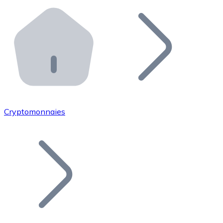
Effectuez des opérations de plus grande envergure. O
Distributeurs automatiques Bitnovo
Intégrez un ATM Bitnovo dans votre entreprise et per
API Bitnovo
Intégrez notre API dans votre écosystème.
Devenir Distributeur
Rejoignez notre réseau de distributeurs et commercialis
Cryptomonnaies
Lister un Token
Ajoutez le token de votre projet à notre service d'acha