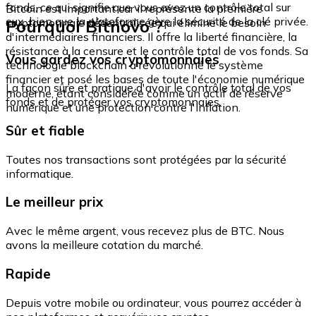
fonds, ce qui signifie que vous avez un contrôle total sur
Bitcoin est important car il représente la première
eux, bien que la plateforme gère la sécurité de la clé privée.
Pourquoi Bitnovo ?
cryptomonnaie décentralisée qui élimine le besoin
d'intermédiaires financiers. Il offre la liberté financière, la
résistance à la censure et le contrôle total de vos fonds. Sa
Vous gardez vos cryptomonnaies
technologie blockchain a révolutionné le système
financier et posé les bases de toute l'économie numérique
La façon sûre et pratique d'avoir le contrôle total de vos
moderne, étant considérée comme un actif de réserve
fonds et de protéger vos cryptomonnaies.
numérique et une protection contre l'inflation.
Sûr et fiable
Toutes nos transactions sont protégées par la sécurité
informatique.
Le meilleur prix
Avec le même argent, vous recevez plus de BTC. Nous
avons la meilleure cotation du marché.
Rapide
Depuis votre mobile ou ordinateur, vous pourrez accéder à