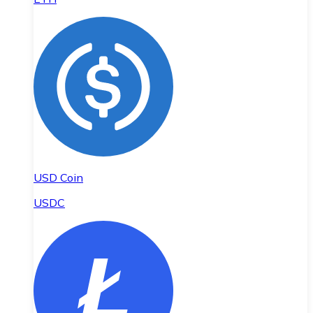
USD Coin
USDC