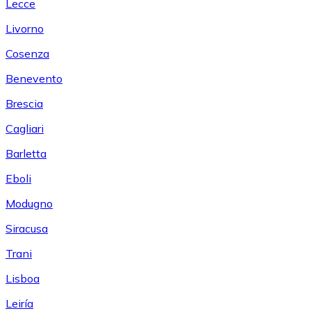
Lecce
Livorno
Cosenza
Benevento
Brescia
Cagliari
Barletta
Eboli
Modugno
Siracusa
Trani
Lisboa
Leiría