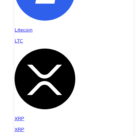
Litecoin
LTC
XRP
XRP