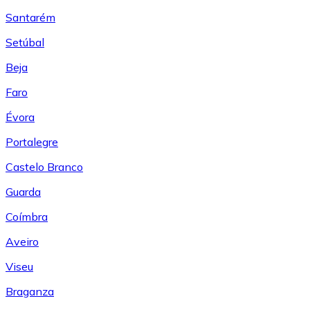
Santarém
Setúbal
Beja
Faro
Évora
Portalegre
Castelo Branco
Guarda
Coímbra
Aveiro
Viseu
Braganza