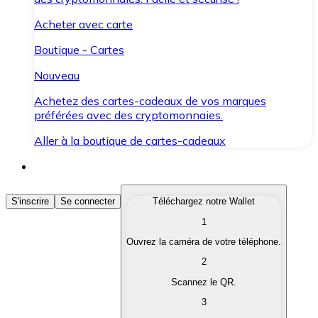
Acheter avec carte
Boutique - Cartes
Nouveau
Achetez des cartes-cadeaux de vos marques
préférées avec des cryptomonnaies.
Aller à la boutique de cartes-cadeaux
Acheter des Cryptomonnaies
S'inscrire
Se connecter
Téléchargez notre Wallet
1
Achetez les cryptomonnaies qui vous intéressent rapid
Ouvrez la caméra de votre téléphone.
Vendre des Cryptomonnaies
2
Convertissez vos cryptomonnaies en monnaie fiduciair
Scannez le QR.
3
Échanger (Swap)