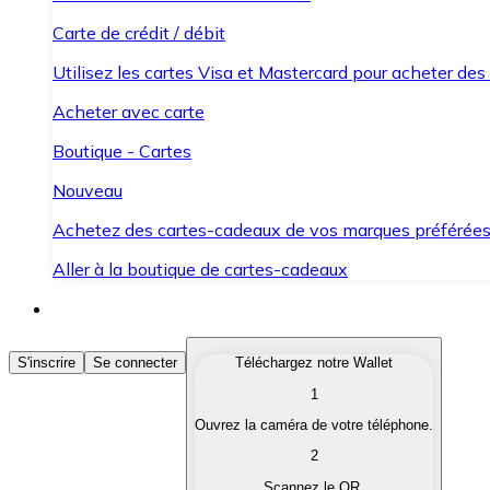
Carte de crédit / débit
Utilisez les cartes Visa et Mastercard pour acheter des
Acheter avec carte
Boutique - Cartes
Nouveau
Achetez des cartes-cadeaux de vos marques préférée
Aller à la boutique de cartes-cadeaux
Acheter des Cryptomonnaies
S'inscrire
Se connecter
Téléchargez notre Wallet
1
Achetez les cryptomonnaies qui vous intéressent rapid
Ouvrez la caméra de votre téléphone.
Vendre des Cryptomonnaies
2
Convertissez vos cryptomonnaies en monnaie fiduciair
Scannez le QR.