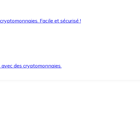
 cryptomonnaies. Facile et sécurisé !
s avec des cryptomonnaies.
ement et en toute sécurité.
e lorsque vous en avez besoin.