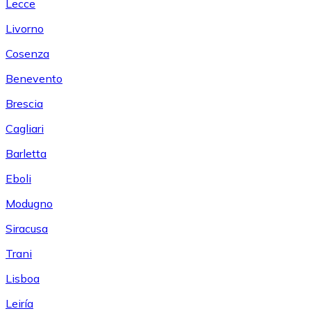
Lecce
Livorno
Cosenza
Benevento
Brescia
Cagliari
Barletta
Eboli
Modugno
Siracusa
Trani
Lisboa
Leiría