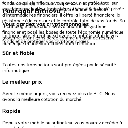
fonds, ce qui signifie que vous avez un contrôle total sur
Bitcoin est important car il représente la première
eux, bien que la plateforme gère la sécurité de la clé privée.
Pourquoi Bitnovo ?
cryptomonnaie décentralisée qui élimine le besoin
d'intermédiaires financiers. Il offre la liberté financière, la
résistance à la censure et le contrôle total de vos fonds. Sa
Vous gardez vos cryptomonnaies
technologie blockchain a révolutionné le système
financier et posé les bases de toute l'économie numérique
La façon sûre et pratique d'avoir le contrôle total de vos
moderne, étant considérée comme un actif de réserve
fonds et de protéger vos cryptomonnaies.
numérique et une protection contre l'inflation.
Sûr et fiable
Toutes nos transactions sont protégées par la sécurité
informatique.
Le meilleur prix
Avec le même argent, vous recevez plus de BTC. Nous
avons la meilleure cotation du marché.
Rapide
Depuis votre mobile ou ordinateur, vous pourrez accéder à