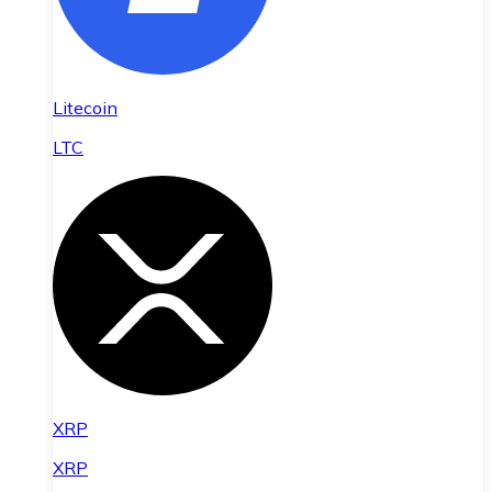
Litecoin
LTC
XRP
XRP