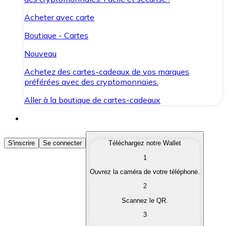
Acheter avec carte
Boutique - Cartes
Nouveau
Achetez des cartes-cadeaux de vos marques
préférées avec des cryptomonnaies.
Aller à la boutique de cartes-cadeaux
Acheter des Cryptomonnaies
S'inscrire
Se connecter
Téléchargez notre Wallet
1
Achetez les cryptomonnaies qui vous intéressent rapid
Ouvrez la caméra de votre téléphone.
Vendre des Cryptomonnaies
2
Convertissez vos cryptomonnaies en monnaie fiduciair
Scannez le QR.
3
Échanger (Swap)