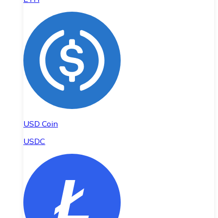
USD Coin
USDC