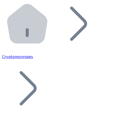
Effectuez des opérations de plus grande envergure. O
Distributeurs automatiques Bitnovo
Intégrez un ATM Bitnovo dans votre entreprise et per
API Bitnovo
Intégrez notre API dans votre écosystème.
Devenir Distributeur
Rejoignez notre réseau de distributeurs et commercialis
Cryptomonnaies
Lister un Token
Ajoutez le token de votre projet à notre service d'acha