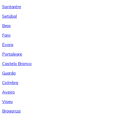
Santarém
Setúbal
Beja
Faro
Évora
Portalegre
Castelo Branco
Guarda
Coímbra
Aveiro
Viseu
Braganza