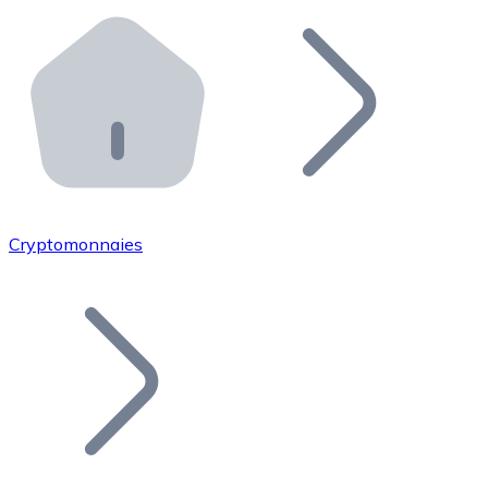
Effectuez des opérations de plus grande envergure. O
Distributeurs automatiques Bitnovo
Intégrez un ATM Bitnovo dans votre entreprise et per
API Bitnovo
Intégrez notre API dans votre écosystème.
Devenir Distributeur
Rejoignez notre réseau de distributeurs et commercialis
Cryptomonnaies
Lister un Token
Ajoutez le token de votre projet à notre service d'acha