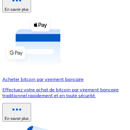
En savoir plus
Voir toutes
Coupons crypto
Achetez des cryptomonnaies en espèces et d'autres m
Acheter avec espèces
Virement SEPA
Ajoutez des fonds à votre compte Bitnovo ou effectuez 
Acheter avec virement bancaire
Acheter bitcoin par virement bancaire
Carte de crédit / débit
Effectuez votre achat de bitcoin par virement bancaire
Utilisez les cartes Visa et Mastercard pour acheter des
traditionnel rapidement et en toute sécurité.
Acheter avec carte
Boutique - Cartes
En savoir plus
Nouveau