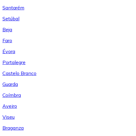
Santarém
Setúbal
Beja
Faro
Évora
Portalegre
Castelo Branco
Guarda
Coímbra
Aveiro
Viseu
Braganza