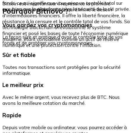
fonds, ce qui signifie que vous avez un contrôle total sur
Bitcoin est important car il représente la première
eux, bien que la plateforme gère la sécurité de la clé privée.
Pourquoi Bitnovo ?
cryptomonnaie décentralisée qui élimine le besoin
d'intermédiaires financiers. Il offre la liberté financière, la
résistance à la censure et le contrôle total de vos fonds. Sa
Vous gardez vos cryptomonnaies
technologie blockchain a révolutionné le système
financier et posé les bases de toute l'économie numérique
La façon sûre et pratique d'avoir le contrôle total de vos
moderne, étant considérée comme un actif de réserve
fonds et de protéger vos cryptomonnaies.
numérique et une protection contre l'inflation.
Sûr et fiable
Toutes nos transactions sont protégées par la sécurité
informatique.
Le meilleur prix
Avec le même argent, vous recevez plus de BTC. Nous
avons la meilleure cotation du marché.
Rapide
Depuis votre mobile ou ordinateur, vous pourrez accéder à