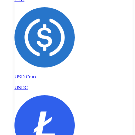
USD Coin
USDC