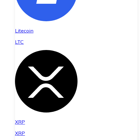
Litecoin
LTC
XRP
XRP