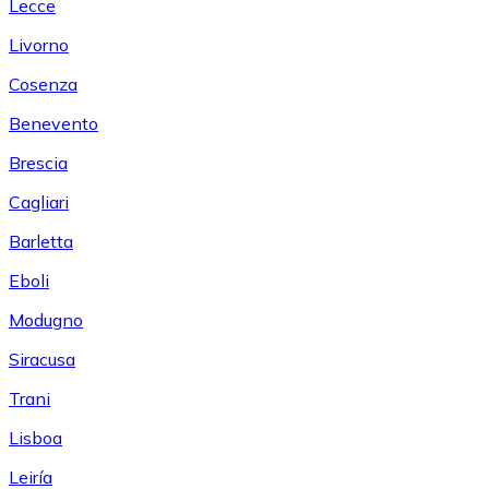
Lecce
Livorno
Cosenza
Benevento
Brescia
Cagliari
Barletta
Eboli
Modugno
Siracusa
Trani
Lisboa
Leiría