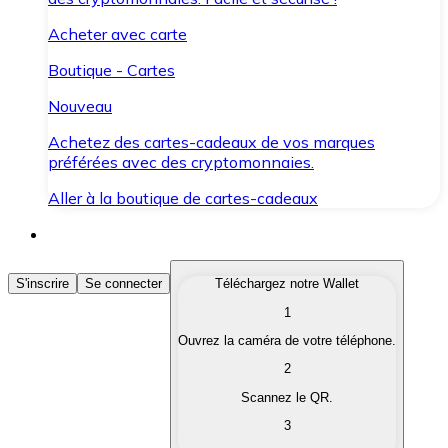
Acheter avec carte
Boutique - Cartes
Nouveau
Achetez des cartes-cadeaux de vos marques
préférées avec des cryptomonnaies.
Aller à la boutique de cartes-cadeaux
Acheter des Cryptomonnaies
S'inscrire
Se connecter
Téléchargez notre Wallet
1
Achetez les cryptomonnaies qui vous intéressent rapid
Ouvrez la caméra de votre téléphone.
Vendre des Cryptomonnaies
2
Convertissez vos cryptomonnaies en monnaie fiduciair
Scannez le QR.
3
Échanger (Swap)