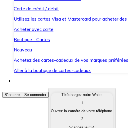
Carte de crédit / débit
Utilisez les cartes Visa et Mastercard pour acheter des
Acheter avec carte
Boutique - Cartes
Nouveau
Achetez des cartes-cadeaux de vos marques préférée
Aller à la boutique de cartes-cadeaux
Acheter des Cryptomonnaies
S'inscrire
Se connecter
Téléchargez notre Wallet
1
Achetez les cryptomonnaies qui vous intéressent rapid
Ouvrez la caméra de votre téléphone.
Vendre des Cryptomonnaies
2
Convertissez vos cryptomonnaies en monnaie fiduciair
Scannez le QR.