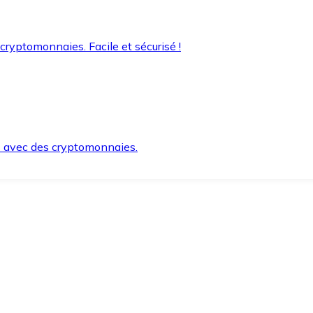
 cryptomonnaies. Facile et sécurisé !
s avec des cryptomonnaies.
ement et en toute sécurité.
e lorsque vous en avez besoin.