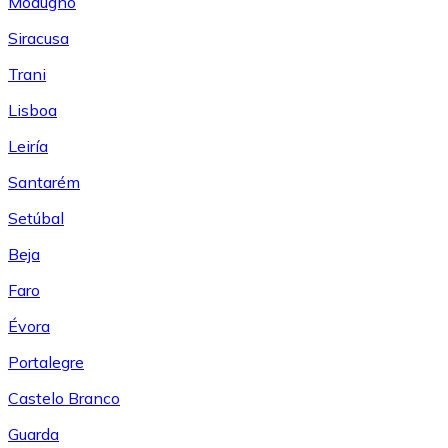
Modugno
Siracusa
Trani
Lisboa
Leiría
Santarém
Setúbal
Beja
Faro
Évora
Portalegre
Castelo Branco
Guarda