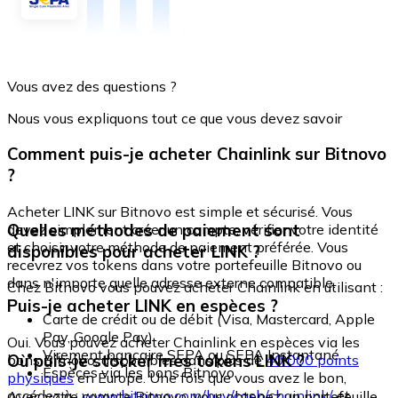
Vous avez des questions ?
Nous vous expliquons tout ce que vous devez savoir
Comment puis-je acheter Chainlink sur Bitnovo
?
Acheter LINK sur Bitnovo est simple et sécurisé. Vous
Quelles méthodes de paiement sont
devez simplement créer un compte, vérifier votre identité
et choisir votre méthode de paiement préférée. Vous
disponibles pour acheter LINK ?
recevrez vos tokens dans votre portefeuille Bitnovo ou
dans n'importe quelle adresse externe compatible.
Chez Bitnovo vous pouvez acheter Chainlink en utilisant :
Puis-je acheter LINK en espèces ?
Carte de crédit ou de débit (Visa, Mastercard, Apple
Pay, Google Pay)
Oui. Vous pouvez acheter Chainlink en espèces via les
Virement bancaire SEPA ou SEPA Instantané
Où puis-je stocker mes tokens LINK ?
bons Bitnovo, disponibles dans plus de
40 000 points
Espèces via les bons Bitnovo
physiques
en Europe. Une fois que vous avez le bon,
accédez à :
www.bitnovo.com/buy/cash/chainlink/
et
Avec votre compte Bitnovo, vous obtenez un portefeuille