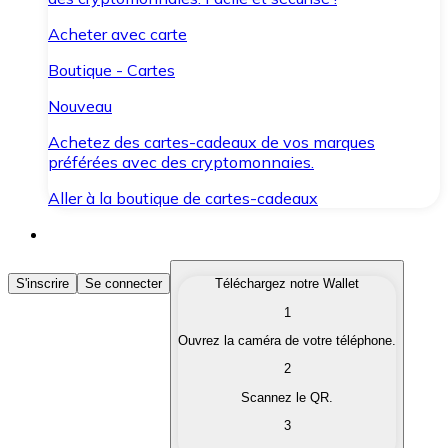
Acheter avec carte
Boutique - Cartes
Nouveau
Achetez des cartes-cadeaux de vos marques
préférées avec des cryptomonnaies.
Aller à la boutique de cartes-cadeaux
Acheter des Cryptomonnaies
S'inscrire
Se connecter
Téléchargez notre Wallet
1
Achetez les cryptomonnaies qui vous intéressent rapid
Ouvrez la caméra de votre téléphone.
Vendre des Cryptomonnaies
2
Convertissez vos cryptomonnaies en monnaie fiduciair
Scannez le QR.
3
Échanger (Swap)