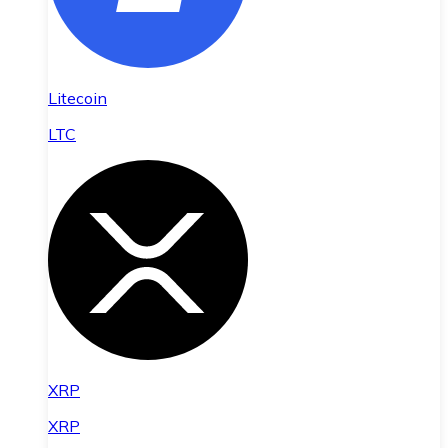
Litecoin
LTC
XRP
XRP