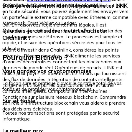
échangez-le rapidement et en toute sécurité.
Dois-je vérifier mon identité pour acheter LINK
intégré où vous pouvez stocker et gérer vos tokens LINK
en toute sécurité. Vous pouvez également les envoyer vers
?
un portefeuille externe compatible avec Ethereum, comme
Metamask, Trust Wallet ou Ledger.
Oui. En raison des réglementations légales, il est
Que dois-je considérer avant d'acheter
obligatoire de vérifier votre identité avant d'acheter des
cryptomonnaies sur Bitnovo. Le processus est simple et
Chainlink ?
rapide, et assure des opérations sécurisées pour tous les
utilisateurs.
Avant d'investir dans Chainlink, considérez les points
Pourquoi Bitnovo ?
suivants : Réseau d'oracles : LINK alimente les services
d'oracles décentralisés connectant les blockchains aux
données du monde réel. Opérateurs de nœuds : LINK est
Vous gardez vos cryptomonnaies
utilisé pour payer les opérateurs de nœuds qui fournissent
des flux de données. Intégration de contrats intelligents :
La façon sûre et pratique d'avoir le contrôle total de vos
Largement utilisé par les applications DeFi et autres
fonds et de protéger vos cryptomonnaies.
contrats intelligents. Compatibilité inter-chaînes :
Fonctionne sur plusieurs réseaux blockchain. Comprendre
Sûr et fiable
son rôle d'infrastructure blockchain vous aidera à prendre
des décisions éclairées.
Toutes nos transactions sont protégées par la sécurité
informatique.
Le meilleur prix