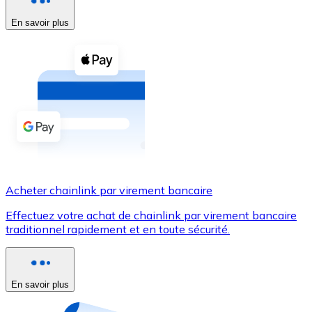
En savoir plus
Voir toutes
Coupons crypto
Achetez des cryptomonnaies en espèces et d'autres m
Acheter avec espèces
Virement SEPA
Ajoutez des fonds à votre compte Bitnovo ou effectuez 
Acheter avec virement bancaire
Acheter chainlink par virement bancaire
Carte de crédit / débit
Effectuez votre achat de chainlink par virement bancaire
Utilisez les cartes Visa et Mastercard pour acheter des
traditionnel rapidement et en toute sécurité.
Acheter avec carte
Boutique - Cartes
En savoir plus
Nouveau