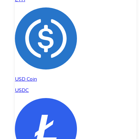
USD Coin
USDC