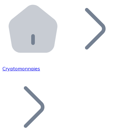
Effectuez des opérations de plus grande envergure. O
Distributeurs automatiques Bitnovo
Intégrez un ATM Bitnovo dans votre entreprise et per
API Bitnovo
Intégrez notre API dans votre écosystème.
Devenir Distributeur
Rejoignez notre réseau de distributeurs et commercialis
Cryptomonnaies
Lister un Token
Ajoutez le token de votre projet à notre service d'acha