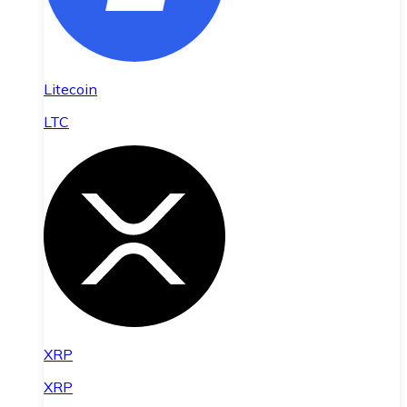
Litecoin
LTC
XRP
XRP