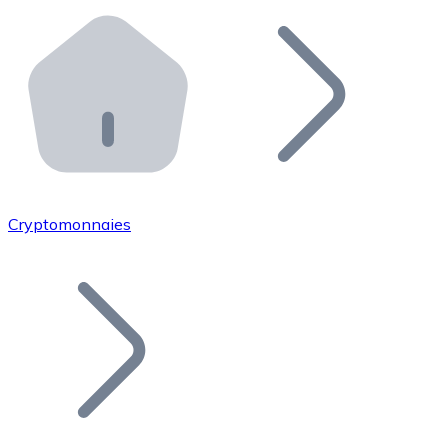
Effectuez des opérations de plus grande envergure. O
Distributeurs automatiques Bitnovo
Intégrez un ATM Bitnovo dans votre entreprise et per
API Bitnovo
Intégrez notre API dans votre écosystème.
Devenir Distributeur
Rejoignez notre réseau de distributeurs et commercialis
Cryptomonnaies
Lister un Token
Ajoutez le token de votre projet à notre service d'acha