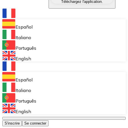
Téléchargez l'application.
Échangez une cryptomonnaie contre une autre instant
Portefeuille Bitnovo
Stockez vos cryptos dans un portefeuille auto-déposita
Español
Achat récurrent (DCA)
Italiano
Accumulez petit à petit sans vous soucier des fluctuat
Português
Bitnovo Pay
English
Acceptez les cryptomonnaies dans votre entreprise et
Bitnovo Ramp
Español
Intégrez notre solution B2B d'on-ramp et d'off-ramp 
Italiano
Cartes-cadeaux Bitnovo
Português
Commercialisez nos vouchers dans votre entreprise.
English
Bitnovo OTC
S'inscrire
Se connecter