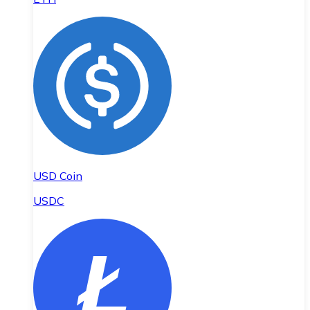
USD Coin
USDC