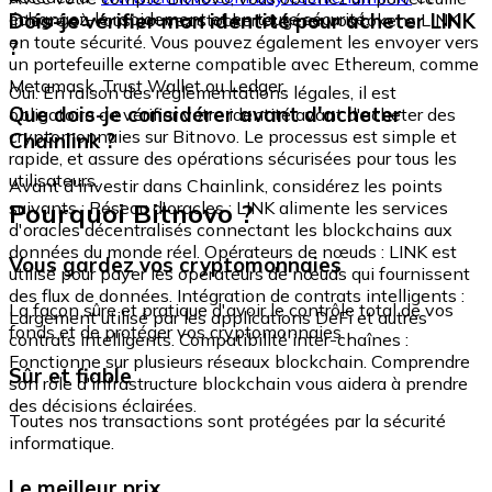
échangez-le rapidement et en toute sécurité.
Dois-je vérifier mon identité pour acheter LINK
intégré où vous pouvez stocker et gérer vos tokens LINK
en toute sécurité. Vous pouvez également les envoyer vers
?
un portefeuille externe compatible avec Ethereum, comme
Metamask, Trust Wallet ou Ledger.
Oui. En raison des réglementations légales, il est
Que dois-je considérer avant d'acheter
obligatoire de vérifier votre identité avant d'acheter des
cryptomonnaies sur Bitnovo. Le processus est simple et
Chainlink ?
rapide, et assure des opérations sécurisées pour tous les
utilisateurs.
Avant d'investir dans Chainlink, considérez les points
Pourquoi Bitnovo ?
suivants : Réseau d'oracles : LINK alimente les services
d'oracles décentralisés connectant les blockchains aux
données du monde réel. Opérateurs de nœuds : LINK est
Vous gardez vos cryptomonnaies
utilisé pour payer les opérateurs de nœuds qui fournissent
des flux de données. Intégration de contrats intelligents :
La façon sûre et pratique d'avoir le contrôle total de vos
Largement utilisé par les applications DeFi et autres
fonds et de protéger vos cryptomonnaies.
contrats intelligents. Compatibilité inter-chaînes :
Fonctionne sur plusieurs réseaux blockchain. Comprendre
Sûr et fiable
son rôle d'infrastructure blockchain vous aidera à prendre
des décisions éclairées.
Toutes nos transactions sont protégées par la sécurité
informatique.
Le meilleur prix