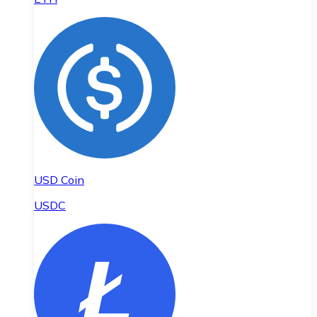
USD Coin
USDC