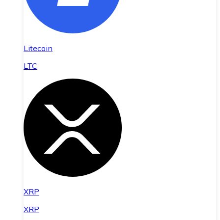
Litecoin
LTC
XRP
XRP