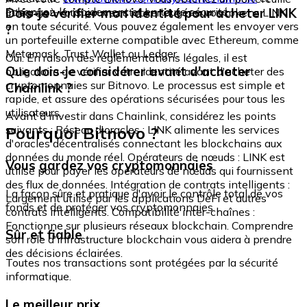
échangez-le rapidement et en toute sécurité.
Dois-je vérifier mon identité pour acheter LINK
intégré où vous pouvez stocker et gérer vos tokens LINK
en toute sécurité. Vous pouvez également les envoyer vers
?
un portefeuille externe compatible avec Ethereum, comme
Metamask, Trust Wallet ou Ledger.
Oui. En raison des réglementations légales, il est
Que dois-je considérer avant d'acheter
obligatoire de vérifier votre identité avant d'acheter des
cryptomonnaies sur Bitnovo. Le processus est simple et
Chainlink ?
rapide, et assure des opérations sécurisées pour tous les
utilisateurs.
Avant d'investir dans Chainlink, considérez les points
Pourquoi Bitnovo ?
suivants : Réseau d'oracles : LINK alimente les services
d'oracles décentralisés connectant les blockchains aux
données du monde réel. Opérateurs de nœuds : LINK est
Vous gardez vos cryptomonnaies
utilisé pour payer les opérateurs de nœuds qui fournissent
des flux de données. Intégration de contrats intelligents :
La façon sûre et pratique d'avoir le contrôle total de vos
Largement utilisé par les applications DeFi et autres
fonds et de protéger vos cryptomonnaies.
contrats intelligents. Compatibilité inter-chaînes :
Fonctionne sur plusieurs réseaux blockchain. Comprendre
Sûr et fiable
son rôle d'infrastructure blockchain vous aidera à prendre
des décisions éclairées.
Toutes nos transactions sont protégées par la sécurité
informatique.
Le meilleur prix