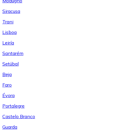
Modugno
Siracusa
Trani
Lisboa
Leiría
Santarém
Setúbal
Beja
Faro
Évora
Portalegre
Castelo Branco
Guarda