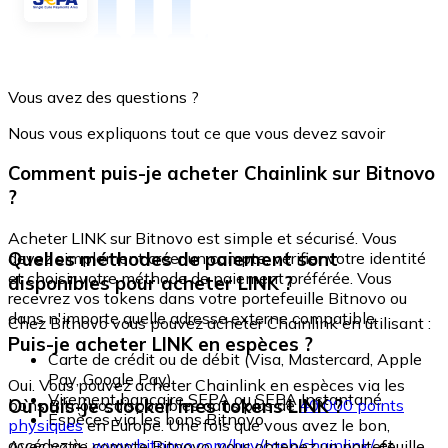
Vous avez des questions ?
Nous vous expliquons tout ce que vous devez savoir
Comment puis-je acheter Chainlink sur Bitnovo
?
Acheter LINK sur Bitnovo est simple et sécurisé. Vous
Quelles méthodes de paiement sont
devez simplement créer un compte, vérifier votre identité
et choisir votre méthode de paiement préférée. Vous
disponibles pour acheter LINK ?
recevrez vos tokens dans votre portefeuille Bitnovo ou
dans n'importe quelle adresse externe compatible.
Chez Bitnovo vous pouvez acheter Chainlink en utilisant :
Puis-je acheter LINK en espèces ?
Carte de crédit ou de débit (Visa, Mastercard, Apple
Pay, Google Pay)
Oui. Vous pouvez acheter Chainlink en espèces via les
Virement bancaire SEPA ou SEPA Instantané
Où puis-je stocker mes tokens LINK ?
bons Bitnovo, disponibles dans plus de
40 000 points
Espèces via les bons Bitnovo
physiques
en Europe. Une fois que vous avez le bon,
accédez à :
www.bitnovo.com/buy/cash/chainlink/
et
Avec votre compte Bitnovo, vous obtenez un portefeuille