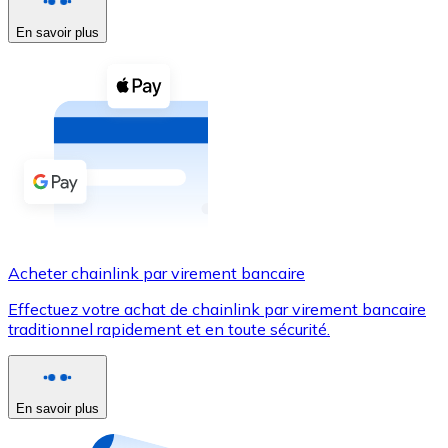
En savoir plus
Voir toutes
Coupons crypto
Achetez des cryptomonnaies en espèces et d'autres m
Acheter avec espèces
Virement SEPA
Ajoutez des fonds à votre compte Bitnovo ou effectuez 
Acheter avec virement bancaire
Acheter chainlink par virement bancaire
Carte de crédit / débit
Effectuez votre achat de chainlink par virement bancaire
Utilisez les cartes Visa et Mastercard pour acheter des
traditionnel rapidement et en toute sécurité.
Acheter avec carte
Boutique - Cartes
En savoir plus
Nouveau