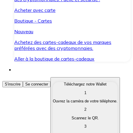
Acheter avec carte
Boutique - Cartes
Nouveau
Achetez des cartes-cadeaux de vos marques
préférées avec des cryptomonnaies.
Aller à la boutique de cartes-cadeaux
Acheter des Cryptomonnaies
S'inscrire
Se connecter
Téléchargez notre Wallet
1
Achetez les cryptomonnaies qui vous intéressent rapid
Ouvrez la caméra de votre téléphone.
Vendre des Cryptomonnaies
2
Convertissez vos cryptomonnaies en monnaie fiduciair
Scannez le QR.
3
Échanger (Swap)