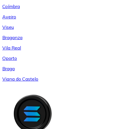
Coímbra
Aveiro
Viseu
Braganza
Vila Real
Oporto
Braga
Viana do Castelo