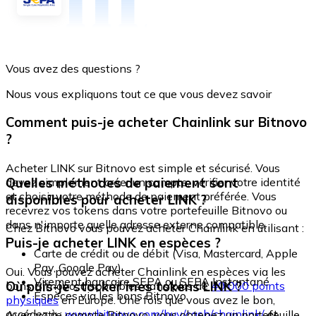
Vous avez des questions ?
Nous vous expliquons tout ce que vous devez savoir
Comment puis-je acheter Chainlink sur Bitnovo
?
Acheter LINK sur Bitnovo est simple et sécurisé. Vous
Quelles méthodes de paiement sont
devez simplement créer un compte, vérifier votre identité
et choisir votre méthode de paiement préférée. Vous
disponibles pour acheter LINK ?
recevrez vos tokens dans votre portefeuille Bitnovo ou
dans n'importe quelle adresse externe compatible.
Chez Bitnovo vous pouvez acheter Chainlink en utilisant :
Puis-je acheter LINK en espèces ?
Carte de crédit ou de débit (Visa, Mastercard, Apple
Pay, Google Pay)
Oui. Vous pouvez acheter Chainlink en espèces via les
Virement bancaire SEPA ou SEPA Instantané
Où puis-je stocker mes tokens LINK ?
bons Bitnovo, disponibles dans plus de
40 000 points
Espèces via les bons Bitnovo
physiques
en Europe. Une fois que vous avez le bon,
accédez à :
www.bitnovo.com/buy/cash/chainlink/
et
Avec votre compte Bitnovo, vous obtenez un portefeuille