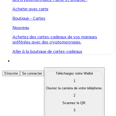
Acheter avec carte
Boutique - Cartes
Nouveau
Achetez des cartes-cadeaux de vos marques
préférées avec des cryptomonnaies.
Aller à la boutique de cartes-cadeaux
Acheter des Cryptomonnaies
S'inscrire
Se connecter
Téléchargez notre Wallet
1
Achetez les cryptomonnaies qui vous intéressent rapid
Ouvrez la caméra de votre téléphone.
Vendre des Cryptomonnaies
2
Convertissez vos cryptomonnaies en monnaie fiduciair
Scannez le QR.
3
Échanger (Swap)