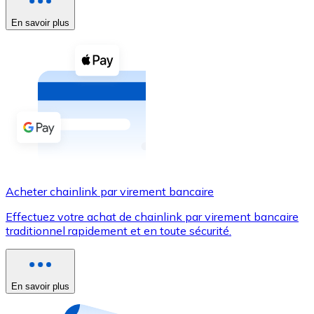
En savoir plus
Voir toutes
Coupons crypto
Achetez des cryptomonnaies en espèces et d'autres m
Acheter avec espèces
Virement SEPA
Ajoutez des fonds à votre compte Bitnovo ou effectuez 
Acheter avec virement bancaire
Acheter chainlink par virement bancaire
Carte de crédit / débit
Effectuez votre achat de chainlink par virement bancaire
Utilisez les cartes Visa et Mastercard pour acheter des
traditionnel rapidement et en toute sécurité.
Acheter avec carte
Boutique - Cartes
En savoir plus
Nouveau