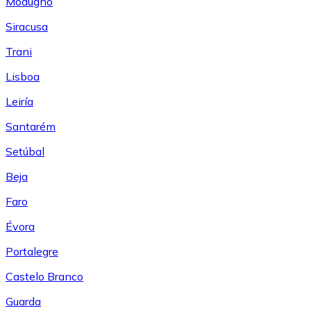
Modugno
Siracusa
Trani
Lisboa
Leiría
Santarém
Setúbal
Beja
Faro
Évora
Portalegre
Castelo Branco
Guarda