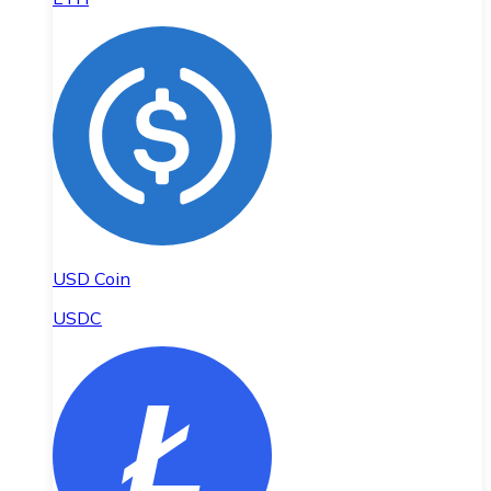
USD Coin
USDC