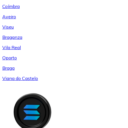
Coímbra
Aveiro
Viseu
Braganza
Vila Real
Oporto
Braga
Viana do Castelo