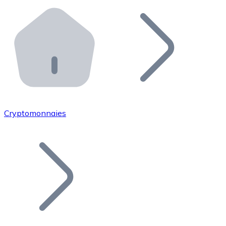
Effectuez des opérations de plus grande envergure. O
Distributeurs automatiques Bitnovo
Intégrez un ATM Bitnovo dans votre entreprise et per
API Bitnovo
Intégrez notre API dans votre écosystème.
Devenir Distributeur
Rejoignez notre réseau de distributeurs et commercialis
Cryptomonnaies
Lister un Token
Ajoutez le token de votre projet à notre service d'acha