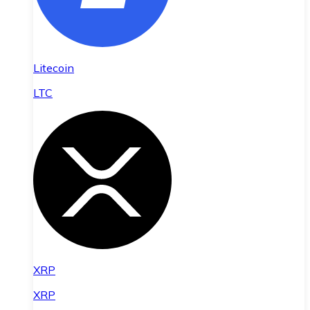
Litecoin
LTC
XRP
XRP