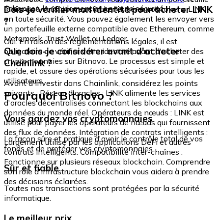
échangez-le rapidement et en toute sécurité.
Dois-je vérifier mon identité pour acheter LINK
intégré où vous pouvez stocker et gérer vos tokens LINK
en toute sécurité. Vous pouvez également les envoyer vers
?
un portefeuille externe compatible avec Ethereum, comme
Metamask, Trust Wallet ou Ledger.
Oui. En raison des réglementations légales, il est
Que dois-je considérer avant d'acheter
obligatoire de vérifier votre identité avant d'acheter des
cryptomonnaies sur Bitnovo. Le processus est simple et
Chainlink ?
rapide, et assure des opérations sécurisées pour tous les
utilisateurs.
Avant d'investir dans Chainlink, considérez les points
Pourquoi Bitnovo ?
suivants : Réseau d'oracles : LINK alimente les services
d'oracles décentralisés connectant les blockchains aux
données du monde réel. Opérateurs de nœuds : LINK est
Vous gardez vos cryptomonnaies
utilisé pour payer les opérateurs de nœuds qui fournissent
des flux de données. Intégration de contrats intelligents :
La façon sûre et pratique d'avoir le contrôle total de vos
Largement utilisé par les applications DeFi et autres
fonds et de protéger vos cryptomonnaies.
contrats intelligents. Compatibilité inter-chaînes :
Fonctionne sur plusieurs réseaux blockchain. Comprendre
Sûr et fiable
son rôle d'infrastructure blockchain vous aidera à prendre
des décisions éclairées.
Toutes nos transactions sont protégées par la sécurité
informatique.
Le meilleur prix