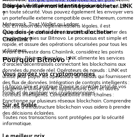
échangez-le rapidement et en toute sécurité.
Dois-je vérifier mon identité pour acheter LINK
intégré où vous pouvez stocker et gérer vos tokens LINK
en toute sécurité. Vous pouvez également les envoyer vers
?
un portefeuille externe compatible avec Ethereum, comme
Metamask, Trust Wallet ou Ledger.
Oui. En raison des réglementations légales, il est
Que dois-je considérer avant d'acheter
obligatoire de vérifier votre identité avant d'acheter des
cryptomonnaies sur Bitnovo. Le processus est simple et
Chainlink ?
rapide, et assure des opérations sécurisées pour tous les
utilisateurs.
Avant d'investir dans Chainlink, considérez les points
Pourquoi Bitnovo ?
suivants : Réseau d'oracles : LINK alimente les services
d'oracles décentralisés connectant les blockchains aux
données du monde réel. Opérateurs de nœuds : LINK est
Vous gardez vos cryptomonnaies
utilisé pour payer les opérateurs de nœuds qui fournissent
des flux de données. Intégration de contrats intelligents :
La façon sûre et pratique d'avoir le contrôle total de vos
Largement utilisé par les applications DeFi et autres
fonds et de protéger vos cryptomonnaies.
contrats intelligents. Compatibilité inter-chaînes :
Fonctionne sur plusieurs réseaux blockchain. Comprendre
Sûr et fiable
son rôle d'infrastructure blockchain vous aidera à prendre
des décisions éclairées.
Toutes nos transactions sont protégées par la sécurité
informatique.
Le meilleur prix