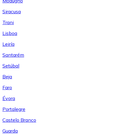
Modugno
Siracusa
Trani
Lisboa
Leiría
Santarém
Setúbal
Beja
Faro
Évora
Portalegre
Castelo Branco
Guarda