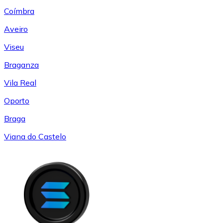
Coímbra
Aveiro
Viseu
Braganza
Vila Real
Oporto
Braga
Viana do Castelo