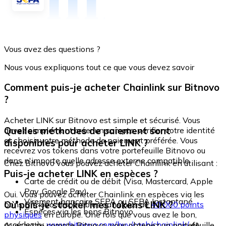
Vous avez des questions ?
Nous vous expliquons tout ce que vous devez savoir
Comment puis-je acheter Chainlink sur Bitnovo
?
Acheter LINK sur Bitnovo est simple et sécurisé. Vous
Quelles méthodes de paiement sont
devez simplement créer un compte, vérifier votre identité
et choisir votre méthode de paiement préférée. Vous
disponibles pour acheter LINK ?
recevrez vos tokens dans votre portefeuille Bitnovo ou
dans n'importe quelle adresse externe compatible.
Chez Bitnovo vous pouvez acheter Chainlink en utilisant :
Puis-je acheter LINK en espèces ?
Carte de crédit ou de débit (Visa, Mastercard, Apple
Pay, Google Pay)
Oui. Vous pouvez acheter Chainlink en espèces via les
Virement bancaire SEPA ou SEPA Instantané
Où puis-je stocker mes tokens LINK ?
bons Bitnovo, disponibles dans plus de
40 000 points
Espèces via les bons Bitnovo
physiques
en Europe. Une fois que vous avez le bon,
accédez à :
www.bitnovo.com/buy/cash/chainlink/
et
Avec votre compte Bitnovo, vous obtenez un portefeuille