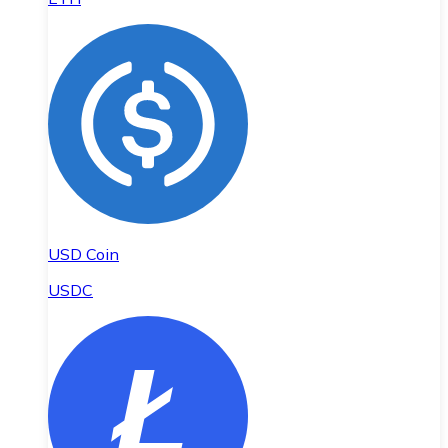
USD Coin
USDC