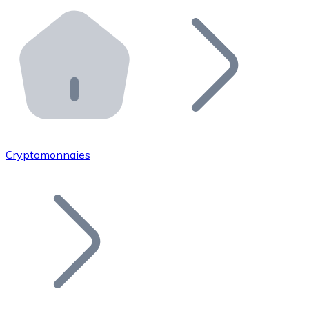
Effectuez des opérations de plus grande envergure. O
Distributeurs automatiques Bitnovo
Intégrez un ATM Bitnovo dans votre entreprise et per
API Bitnovo
Intégrez notre API dans votre écosystème.
Devenir Distributeur
Rejoignez notre réseau de distributeurs et commercialis
Cryptomonnaies
Lister un Token
Ajoutez le token de votre projet à notre service d'acha