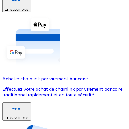
En savoir plus
Voir toutes
Coupons crypto
Achetez des cryptomonnaies en espèces et d'autres m
Acheter avec espèces
Virement SEPA
Ajoutez des fonds à votre compte Bitnovo ou effectuez 
Acheter avec virement bancaire
Acheter chainlink par virement bancaire
Carte de crédit / débit
Effectuez votre achat de chainlink par virement bancaire
Utilisez les cartes Visa et Mastercard pour acheter des
traditionnel rapidement et en toute sécurité.
Acheter avec carte
Boutique - Cartes
En savoir plus
Nouveau