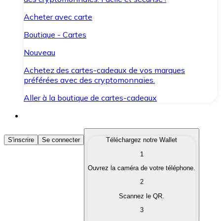
Acheter avec carte
Boutique - Cartes
Nouveau
Achetez des cartes-cadeaux de vos marques
préférées avec des cryptomonnaies.
Aller à la boutique de cartes-cadeaux
Acheter des Cryptomonnaies
S'inscrire
Se connecter
Téléchargez notre Wallet
1
Achetez les cryptomonnaies qui vous intéressent rapid
Ouvrez la caméra de votre téléphone.
Vendre des Cryptomonnaies
2
Convertissez vos cryptomonnaies en monnaie fiduciair
Scannez le QR.
3
Échanger (Swap)