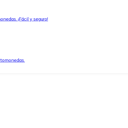
onedas. ¡Fácil y seguro!
iptomonedas.
o.