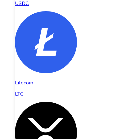
USDC
Litecoin
LTC