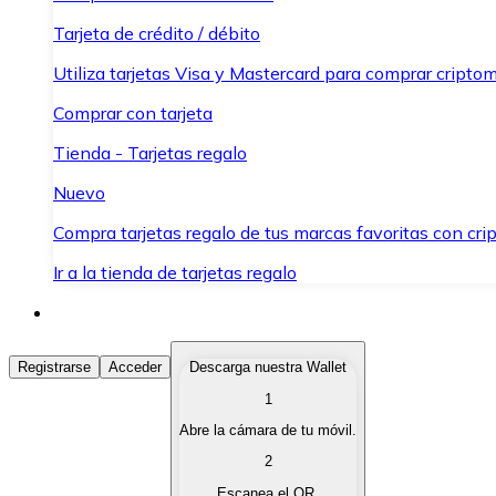
Tarjeta de crédito / débito
Utiliza tarjetas Visa y Mastercard para comprar criptom
Comprar con tarjeta
Tienda - Tarjetas regalo
Nuevo
Compra tarjetas regalo de tus marcas favoritas con cr
Ir a la tienda de tarjetas regalo
Comprar Criptomonedas
Registrarse
Acceder
Descarga nuestra Wallet
1
Compra criptomonedas con diferentes métodos de pag
Abre la cámara de tu móvil.
Vender Criptomonedas
2
Vende tus criptomonedas de forma rápida y segura.
Escanea el QR.