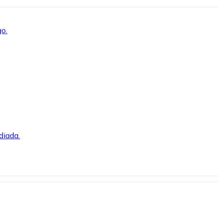
o.
diada.