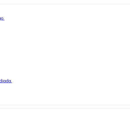
o.
diada.