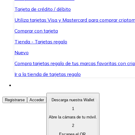
Tarjeta de crédito / débito
Utiliza tarjetas Visa y Mastercard para comprar criptom
Comprar con tarjeta
Tienda - Tarjetas regalo
Nuevo
Compra tarjetas regalo de tus marcas favoritas con cr
Ir a la tienda de tarjetas regalo
Comprar Criptomonedas
Registrarse
Acceder
Descarga nuestra Wallet
1
Compra criptomonedas con diferentes métodos de pag
Abre la cámara de tu móvil.
Vender Criptomonedas
2
Vende tus criptomonedas de forma rápida y segura.
Escanea el QR.