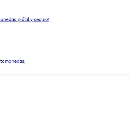
onedas. ¡Fácil y seguro!
iptomonedas.
o.