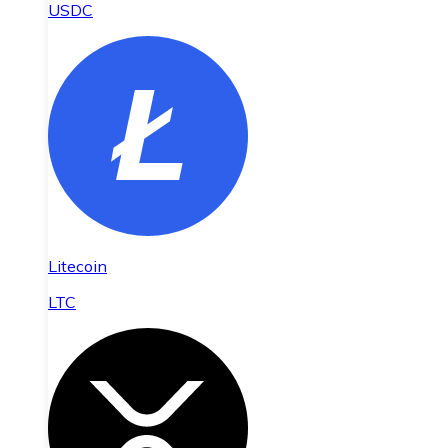
USDC
Litecoin
LTC