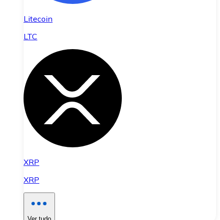
Litecoin
LTC
XRP
XRP
Ver tudo