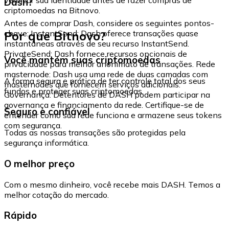
Dash?
criptomoedas na Bitnovo.
Antes de comprar Dash, considere os seguintes pontos-
Por que Bitnovo?
chave: InstantSend: Dash oferece transações quase
instantâneas através de seu recurso InstantSend.
PrivateSend: Dash fornece recursos opcionais de
Você mantém suas criptomoedas
privacidade para melhor anonimato de transações. Rede
masternode: Dash usa uma rede de duas camadas com
A forma segura e prática de ter controle total dos seus
masternodes que fornecem serviços adicionais.
fundos e proteger suas criptomoedas.
Governança: Detentores de DASH podem participar na
governança e financiamento da rede. Certifique-se de
Seguro e confiável
entender como sua rede funciona e armazene seus tokens
com segurança.
Todas as nossas transações são protegidas pela
segurança informática.
O melhor preço
Com o mesmo dinheiro, você recebe mais DASH. Temos a
melhor cotação do mercado.
Rápido