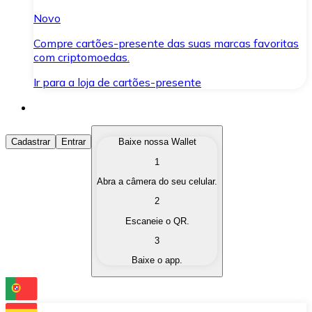
Novo
Compre cartões-presente das suas marcas favoritas
com criptomoedas.
Ir para a loja de cartões-presente
Comprar Criptomoedas
Cadastrar
Entrar
Baixe nossa Wallet
1
Compre as criptomoedas de seu interesse de forma ráp
Abra a câmera do seu celular.
Vender Criptomoedas
2
Converta suas criptomoedas em moeda fiduciária quand
Escaneie o QR.
3
Trocar (Swap)
Baixe o app.
Troque uma criptomoeda por outra instantaneamente,
Carteira Bitnovo