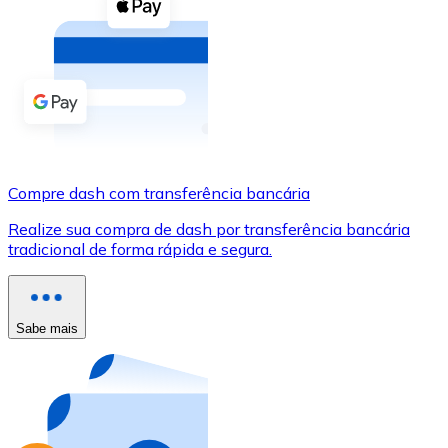
Compre criptomoedas com dinheiro e outros métodos d
Comprar com dinheiro
Transferência SEPA
Adicione fundos à sua conta Bitnovo ou faça compras d
Comprar com transferência bancária
Compre dash com transferência bancária
Cartão de crédito / débito
Realize sua compra de dash por transferência bancária
Use cartões Visa e Mastercard para comprar criptomoed
tradicional de forma rápida e segura.
Comprar com cartão
Loja - Cartões-presente
Sabe mais
Novo
Compre cartões-presente das suas marcas favoritas c
Ir para a loja de cartões-presente