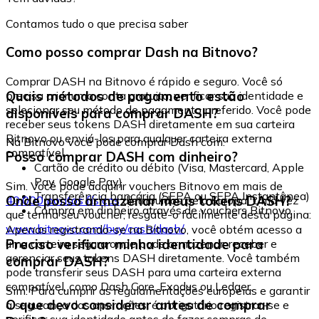
Contamos tudo o que precisa saber
Como posso comprar Dash na Bitnovo?
Comprar DASH na Bitnovo é rápido e seguro. Você só
Quais métodos de pagamento estão
precisa criar uma conta gratuita, verificar sua identidade e
selecionar seu método de pagamento preferido. Você pode
disponíveis para comprar DASH?
receber seus tokens DASH diretamente em sua carteira
Bitnovo ou enviá-los para qualquer carteira externa
Na Bitnovo você pode comprar Dash com:
compatível.
Posso comprar DASH com dinheiro?
Cartão de crédito ou débito (Visa, Mastercard, Apple
Pay, Google Pay)
Sim. Você pode adquirir vouchers Bitnovo em mais de
Transferência bancária (SEPA ou SEPA Instantânea)
Onde posso armazenar meus tokens DASH?
40.000 pontos físicos
distribuídos pela Europa. Uma vez
Compra em dinheiro através de vouchers Bitnovo
que tenha seu voucher, resgate-o facilmente desta página:
www.bitnovo.com/buy/cash/dash/
Apenas registrando-se na Bitnovo, você obtém acesso a
Preciso verificar minha identidade para
uma carteira segura onde pode armazenar, receber e
gerenciar seus tokens DASH diretamente. Você também
comprar DASH?
pode transferir seus DASH para uma carteira externa
compatível, como Dash Core, Exodus ou Ledger.
Sim. Para cumprir as regulamentações europeias e garantir
O que devo considerar antes de comprar
a segurança das operações, é obrigatório registrar-se e
verificar sua identidade antes de fazer compras de