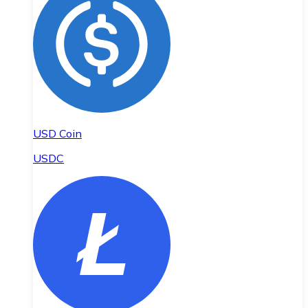
USD Coin
USDC