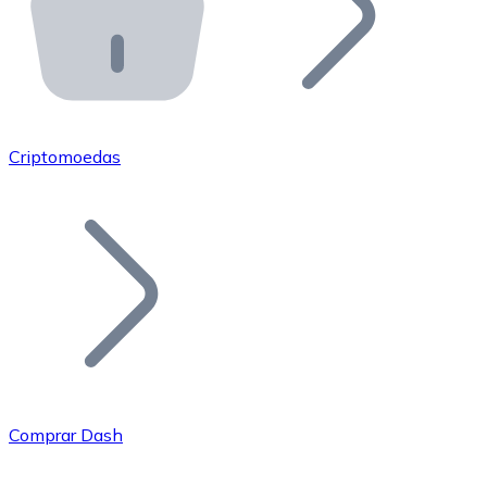
API Bitnovo
Integre nossa API no seu ecossistema.
Tornar-se Revendedor
Junte-se à nossa rede de revendedores e comercialize 
Criptomoedas
Adicionar um Token
Adicione o token do seu projeto ao nosso serviço de c
Comprar Dash