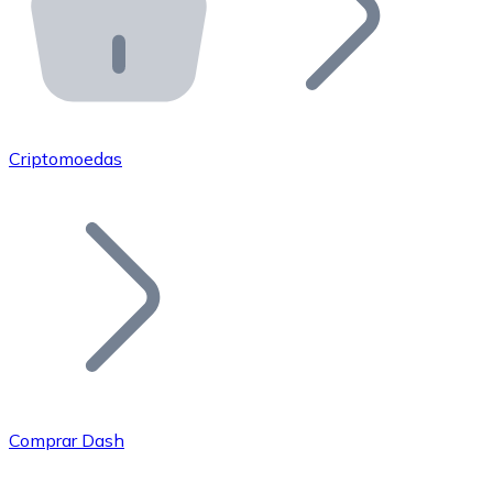
API Bitnovo
Integre nossa API no seu ecossistema.
Tornar-se Revendedor
Junte-se à nossa rede de revendedores e comercialize 
Criptomoedas
Adicionar um Token
Adicione o token do seu projeto ao nosso serviço de c
Comprar Dash