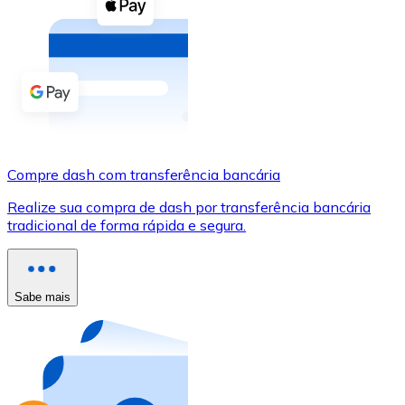
Compre criptomoedas com dinheiro e outros métodos d
Comprar com dinheiro
Transferência SEPA
Adicione fundos à sua conta Bitnovo ou faça compras d
Comprar com transferência bancária
Compre dash com transferência bancária
Cartão de crédito / débito
Realize sua compra de dash por transferência bancária
Use cartões Visa e Mastercard para comprar criptomoed
tradicional de forma rápida e segura.
Comprar com cartão
Loja - Cartões-presente
Sabe mais
Novo
Compre cartões-presente das suas marcas favoritas c
Ir para a loja de cartões-presente