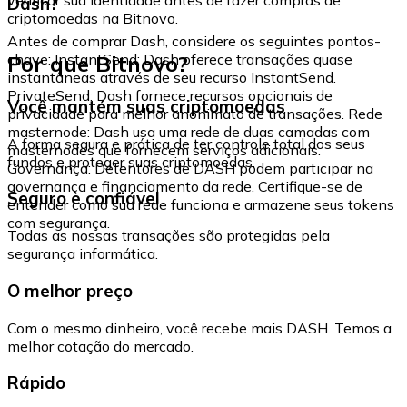
Dash?
criptomoedas na Bitnovo.
Antes de comprar Dash, considere os seguintes pontos-
Por que Bitnovo?
chave: InstantSend: Dash oferece transações quase
instantâneas através de seu recurso InstantSend.
PrivateSend: Dash fornece recursos opcionais de
Você mantém suas criptomoedas
privacidade para melhor anonimato de transações. Rede
masternode: Dash usa uma rede de duas camadas com
A forma segura e prática de ter controle total dos seus
masternodes que fornecem serviços adicionais.
fundos e proteger suas criptomoedas.
Governança: Detentores de DASH podem participar na
governança e financiamento da rede. Certifique-se de
Seguro e confiável
entender como sua rede funciona e armazene seus tokens
com segurança.
Todas as nossas transações são protegidas pela
segurança informática.
O melhor preço
Com o mesmo dinheiro, você recebe mais DASH. Temos a
melhor cotação do mercado.
Rápido