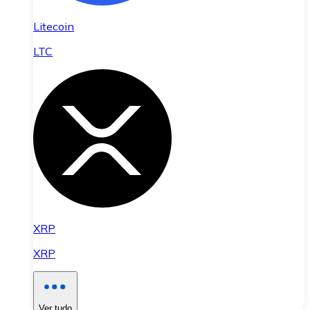
Litecoin
LTC
XRP
XRP
Ver tudo