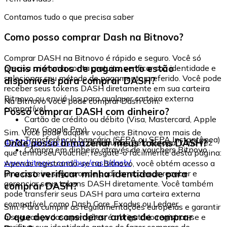
Contamos tudo o que precisa saber
Como posso comprar Dash na Bitnovo?
Comprar DASH na Bitnovo é rápido e seguro. Você só
Quais métodos de pagamento estão
precisa criar uma conta gratuita, verificar sua identidade e
selecionar seu método de pagamento preferido. Você pode
disponíveis para comprar DASH?
receber seus tokens DASH diretamente em sua carteira
Bitnovo ou enviá-los para qualquer carteira externa
Na Bitnovo você pode comprar Dash com:
compatível.
Posso comprar DASH com dinheiro?
Cartão de crédito ou débito (Visa, Mastercard, Apple
Pay, Google Pay)
Sim. Você pode adquirir vouchers Bitnovo em mais de
Transferência bancária (SEPA ou SEPA Instantânea)
Onde posso armazenar meus tokens DASH?
40.000 pontos físicos
distribuídos pela Europa. Uma vez
Compra em dinheiro através de vouchers Bitnovo
que tenha seu voucher, resgate-o facilmente desta página:
www.bitnovo.com/buy/cash/dash/
Apenas registrando-se na Bitnovo, você obtém acesso a
Preciso verificar minha identidade para
uma carteira segura onde pode armazenar, receber e
gerenciar seus tokens DASH diretamente. Você também
comprar DASH?
pode transferir seus DASH para uma carteira externa
compatível, como Dash Core, Exodus ou Ledger.
Sim. Para cumprir as regulamentações europeias e garantir
O que devo considerar antes de comprar
a segurança das operações, é obrigatório registrar-se e
verificar sua identidade antes de fazer compras de