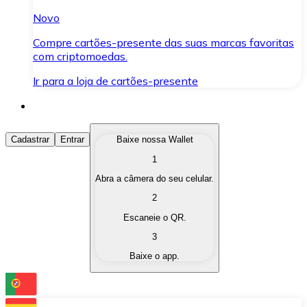
Novo
Compre cartões-presente das suas marcas favoritas
com criptomoedas.
Ir para a loja de cartões-presente
Comprar Criptomoedas
Cadastrar
Entrar
Baixe nossa Wallet
1
Compre as criptomoedas de seu interesse de forma ráp
Abra a câmera do seu celular.
Vender Criptomoedas
2
Converta suas criptomoedas em moeda fiduciária quand
Escaneie o QR.
3
Trocar (Swap)
Baixe o app.
Troque uma criptomoeda por outra instantaneamente,
Carteira Bitnovo