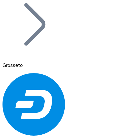
Bitcoin
BTC
Grosseto
Ethereum
ETH