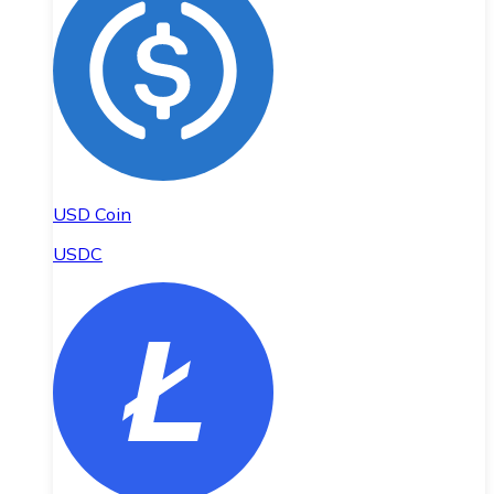
USD Coin
USDC