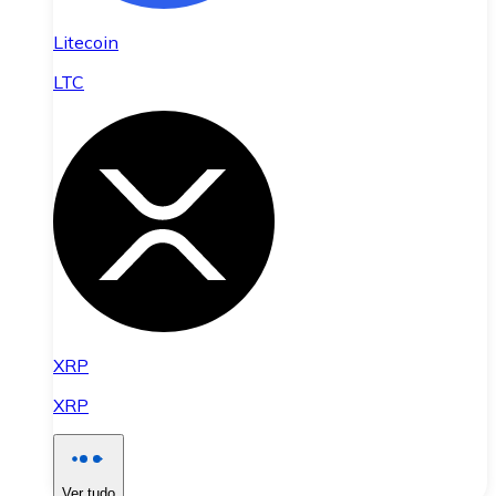
Litecoin
LTC
XRP
XRP
Ver tudo