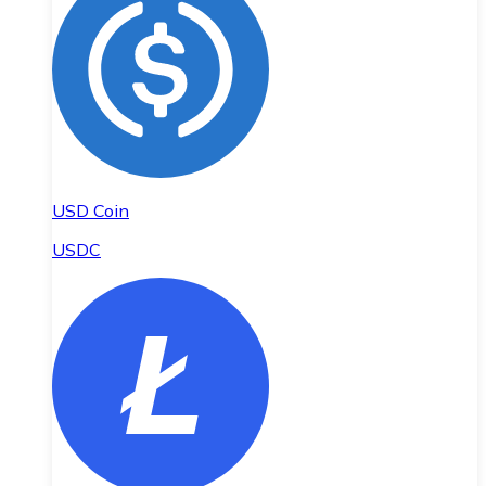
USD Coin
USDC