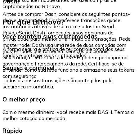
Dash?
criptomoedas na Bitnovo.
Antes de comprar Dash, considere os seguintes pontos-
Por que Bitnovo?
chave: InstantSend: Dash oferece transações quase
instantâneas através de seu recurso InstantSend.
PrivateSend: Dash fornece recursos opcionais de
Você mantém suas criptomoedas
privacidade para melhor anonimato de transações. Rede
masternode: Dash usa uma rede de duas camadas com
A forma segura e prática de ter controle total dos seus
masternodes que fornecem serviços adicionais.
fundos e proteger suas criptomoedas.
Governança: Detentores de DASH podem participar na
governança e financiamento da rede. Certifique-se de
Seguro e confiável
entender como sua rede funciona e armazene seus tokens
com segurança.
Todas as nossas transações são protegidas pela
segurança informática.
O melhor preço
Com o mesmo dinheiro, você recebe mais DASH. Temos a
melhor cotação do mercado.
Rápido