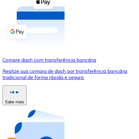
Compre criptomoedas com dinheiro e outros métodos d
Comprar com dinheiro
Transferência SEPA
Adicione fundos à sua conta Bitnovo ou faça compras d
Comprar com transferência bancária
Compre dash com transferência bancária
Cartão de crédito / débito
Realize sua compra de dash por transferência bancária
Use cartões Visa e Mastercard para comprar criptomoed
tradicional de forma rápida e segura.
Comprar com cartão
Loja - Cartões-presente
Sabe mais
Novo
Compre cartões-presente das suas marcas favoritas c
Ir para a loja de cartões-presente