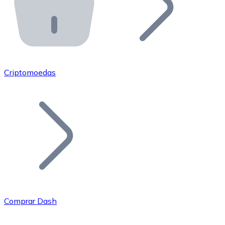
API Bitnovo
Integre nossa API no seu ecossistema.
Tornar-se Revendedor
Junte-se à nossa rede de revendedores e comercialize 
Criptomoedas
Adicionar um Token
Adicione o token do seu projeto ao nosso serviço de c
Comprar Dash