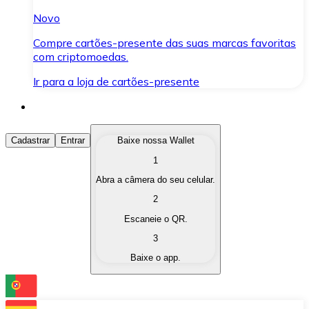
Novo
Compre cartões-presente das suas marcas favoritas
com criptomoedas.
Ir para a loja de cartões-presente
Comprar Criptomoedas
Cadastrar
Entrar
Baixe nossa Wallet
1
Compre as criptomoedas de seu interesse de forma ráp
Abra a câmera do seu celular.
Vender Criptomoedas
2
Converta suas criptomoedas em moeda fiduciária quand
Escaneie o QR.
3
Trocar (Swap)
Baixe o app.
Troque uma criptomoeda por outra instantaneamente,
Carteira Bitnovo