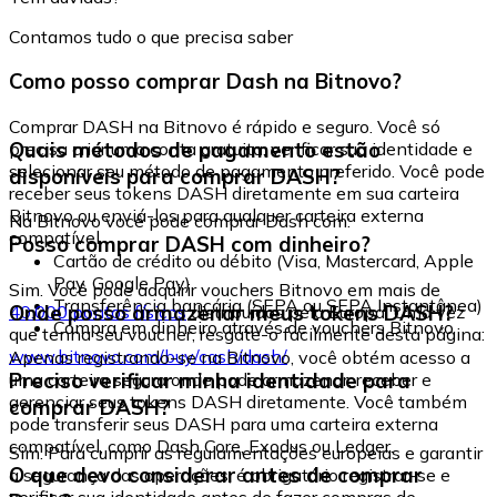
Contamos tudo o que precisa saber
Como posso comprar Dash na Bitnovo?
Comprar DASH na Bitnovo é rápido e seguro. Você só
Quais métodos de pagamento estão
precisa criar uma conta gratuita, verificar sua identidade e
selecionar seu método de pagamento preferido. Você pode
disponíveis para comprar DASH?
receber seus tokens DASH diretamente em sua carteira
Bitnovo ou enviá-los para qualquer carteira externa
Na Bitnovo você pode comprar Dash com:
compatível.
Posso comprar DASH com dinheiro?
Cartão de crédito ou débito (Visa, Mastercard, Apple
Pay, Google Pay)
Sim. Você pode adquirir vouchers Bitnovo em mais de
Transferência bancária (SEPA ou SEPA Instantânea)
Onde posso armazenar meus tokens DASH?
40.000 pontos físicos
distribuídos pela Europa. Uma vez
Compra em dinheiro através de vouchers Bitnovo
que tenha seu voucher, resgate-o facilmente desta página:
www.bitnovo.com/buy/cash/dash/
Apenas registrando-se na Bitnovo, você obtém acesso a
Preciso verificar minha identidade para
uma carteira segura onde pode armazenar, receber e
gerenciar seus tokens DASH diretamente. Você também
comprar DASH?
pode transferir seus DASH para uma carteira externa
compatível, como Dash Core, Exodus ou Ledger.
Sim. Para cumprir as regulamentações europeias e garantir
O que devo considerar antes de comprar
a segurança das operações, é obrigatório registrar-se e
verificar sua identidade antes de fazer compras de