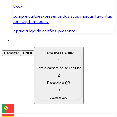
Novo
Compre cartões-presente das suas marcas favoritas
com criptomoedas.
Ir para a loja de cartões-presente
Comprar Criptomoedas
Cadastrar
Entrar
Baixe nossa Wallet
1
Compre as criptomoedas de seu interesse de forma ráp
Abra a câmera do seu celular.
Vender Criptomoedas
2
Converta suas criptomoedas em moeda fiduciária quand
Escaneie o QR.
3
Trocar (Swap)
Baixe o app.
Troque uma criptomoeda por outra instantaneamente,
Carteira Bitnovo