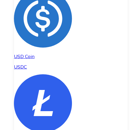
USD Coin
USDC