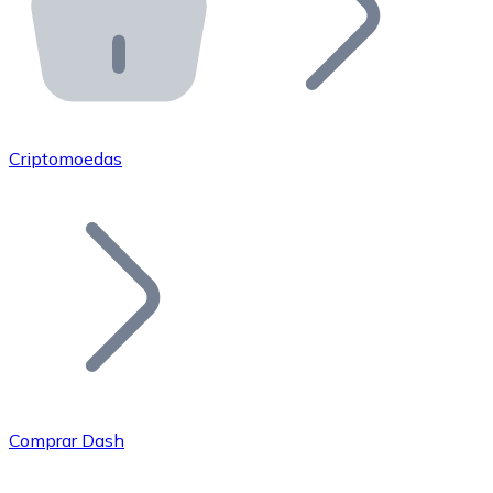
API Bitnovo
Integre nossa API no seu ecossistema.
Tornar-se Revendedor
Junte-se à nossa rede de revendedores e comercialize 
Criptomoedas
Adicionar um Token
Adicione o token do seu projeto ao nosso serviço de c
Comprar Dash