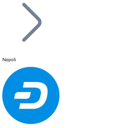
Bitcoin
BTC
Napoli
Ethereum
ETH