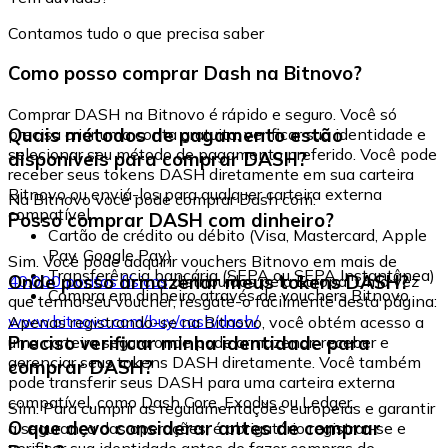
Contamos tudo o que precisa saber
Como posso comprar Dash na Bitnovo?
Comprar DASH na Bitnovo é rápido e seguro. Você só
Quais métodos de pagamento estão
precisa criar uma conta gratuita, verificar sua identidade e
selecionar seu método de pagamento preferido. Você pode
disponíveis para comprar DASH?
receber seus tokens DASH diretamente em sua carteira
Bitnovo ou enviá-los para qualquer carteira externa
Na Bitnovo você pode comprar Dash com:
compatível.
Posso comprar DASH com dinheiro?
Cartão de crédito ou débito (Visa, Mastercard, Apple
Pay, Google Pay)
Sim. Você pode adquirir vouchers Bitnovo em mais de
Transferência bancária (SEPA ou SEPA Instantânea)
Onde posso armazenar meus tokens DASH?
40.000 pontos físicos
distribuídos pela Europa. Uma vez
Compra em dinheiro através de vouchers Bitnovo
que tenha seu voucher, resgate-o facilmente desta página:
www.bitnovo.com/buy/cash/dash/
Apenas registrando-se na Bitnovo, você obtém acesso a
Preciso verificar minha identidade para
uma carteira segura onde pode armazenar, receber e
gerenciar seus tokens DASH diretamente. Você também
comprar DASH?
pode transferir seus DASH para uma carteira externa
compatível, como Dash Core, Exodus ou Ledger.
Sim. Para cumprir as regulamentações europeias e garantir
O que devo considerar antes de comprar
a segurança das operações, é obrigatório registrar-se e
verificar sua identidade antes de fazer compras de