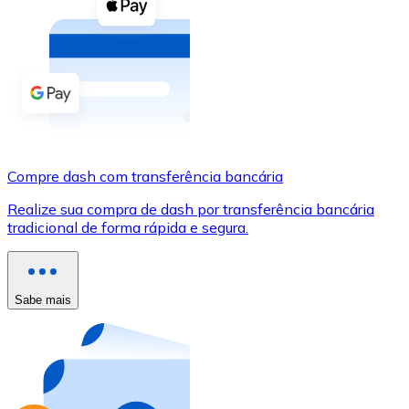
Compre criptomoedas com dinheiro e outros métodos d
Comprar com dinheiro
Transferência SEPA
Adicione fundos à sua conta Bitnovo ou faça compras d
Comprar com transferência bancária
Compre dash com transferência bancária
Cartão de crédito / débito
Realize sua compra de dash por transferência bancária
Use cartões Visa e Mastercard para comprar criptomoed
tradicional de forma rápida e segura.
Comprar com cartão
Loja - Cartões-presente
Sabe mais
Novo
Compre cartões-presente das suas marcas favoritas c
Ir para a loja de cartões-presente