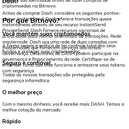
Dash?
criptomoedas na Bitnovo.
Antes de comprar Dash, considere os seguintes pontos-
Por que Bitnovo?
chave: InstantSend: Dash oferece transações quase
instantâneas através de seu recurso InstantSend.
PrivateSend: Dash fornece recursos opcionais de
Você mantém suas criptomoedas
privacidade para melhor anonimato de transações. Rede
masternode: Dash usa uma rede de duas camadas com
A forma segura e prática de ter controle total dos seus
masternodes que fornecem serviços adicionais.
fundos e proteger suas criptomoedas.
Governança: Detentores de DASH podem participar na
governança e financiamento da rede. Certifique-se de
Seguro e confiável
entender como sua rede funciona e armazene seus tokens
com segurança.
Todas as nossas transações são protegidas pela
segurança informática.
O melhor preço
Com o mesmo dinheiro, você recebe mais DASH. Temos a
melhor cotação do mercado.
Rápido