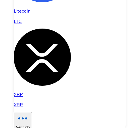
Litecoin
LTC
XRP
XRP
Ver tudo