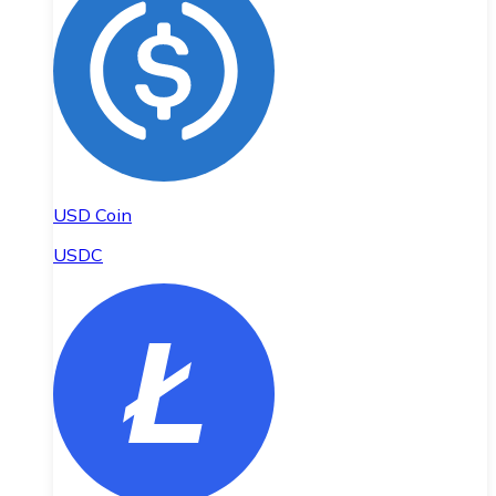
USD Coin
USDC