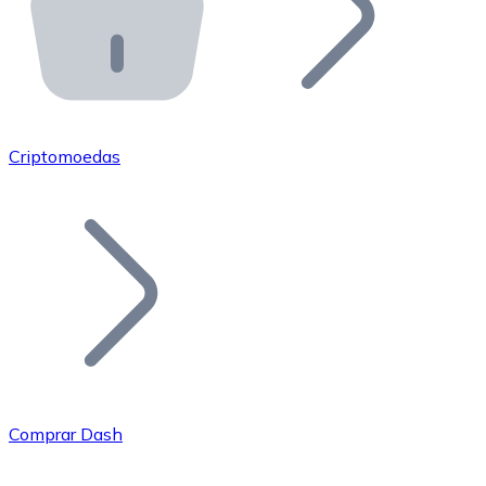
API Bitnovo
Integre nossa API no seu ecossistema.
Tornar-se Revendedor
Junte-se à nossa rede de revendedores e comercialize 
Criptomoedas
Adicionar um Token
Adicione o token do seu projeto ao nosso serviço de c
Comprar Dash