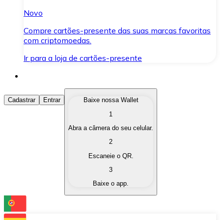
Novo
Compre cartões-presente das suas marcas favoritas
com criptomoedas.
Ir para a loja de cartões-presente
Comprar Criptomoedas
Cadastrar
Entrar
Baixe nossa Wallet
1
Compre as criptomoedas de seu interesse de forma ráp
Abra a câmera do seu celular.
Vender Criptomoedas
2
Converta suas criptomoedas em moeda fiduciária quand
Escaneie o QR.
3
Trocar (Swap)
Baixe o app.
Troque uma criptomoeda por outra instantaneamente,
Carteira Bitnovo