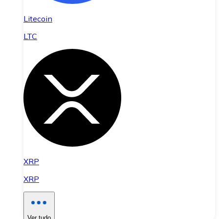
Litecoin
LTC
XRP
XRP
Ver tudo