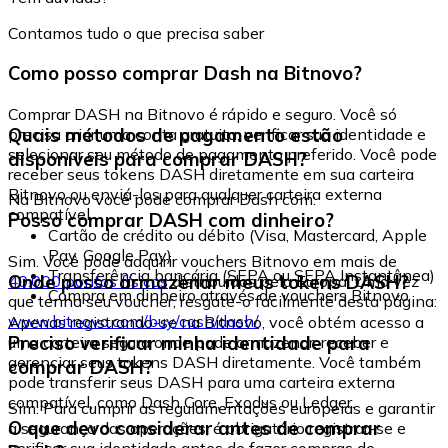
Contamos tudo o que precisa saber
Como posso comprar Dash na Bitnovo?
Comprar DASH na Bitnovo é rápido e seguro. Você só
Quais métodos de pagamento estão
precisa criar uma conta gratuita, verificar sua identidade e
selecionar seu método de pagamento preferido. Você pode
disponíveis para comprar DASH?
receber seus tokens DASH diretamente em sua carteira
Bitnovo ou enviá-los para qualquer carteira externa
Na Bitnovo você pode comprar Dash com:
compatível.
Posso comprar DASH com dinheiro?
Cartão de crédito ou débito (Visa, Mastercard, Apple
Pay, Google Pay)
Sim. Você pode adquirir vouchers Bitnovo em mais de
Transferência bancária (SEPA ou SEPA Instantânea)
Onde posso armazenar meus tokens DASH?
40.000 pontos físicos
distribuídos pela Europa. Uma vez
Compra em dinheiro através de vouchers Bitnovo
que tenha seu voucher, resgate-o facilmente desta página:
www.bitnovo.com/buy/cash/dash/
Apenas registrando-se na Bitnovo, você obtém acesso a
Preciso verificar minha identidade para
uma carteira segura onde pode armazenar, receber e
gerenciar seus tokens DASH diretamente. Você também
comprar DASH?
pode transferir seus DASH para uma carteira externa
compatível, como Dash Core, Exodus ou Ledger.
Sim. Para cumprir as regulamentações europeias e garantir
O que devo considerar antes de comprar
a segurança das operações, é obrigatório registrar-se e
verificar sua identidade antes de fazer compras de