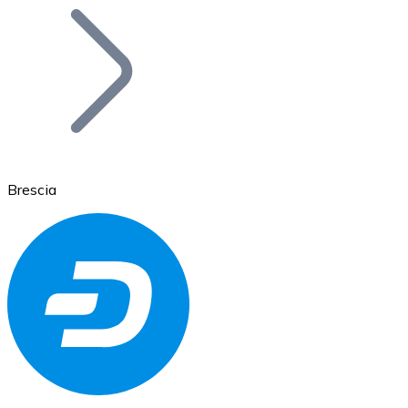
Bitcoin
BTC
Brescia
Ethereum
ETH