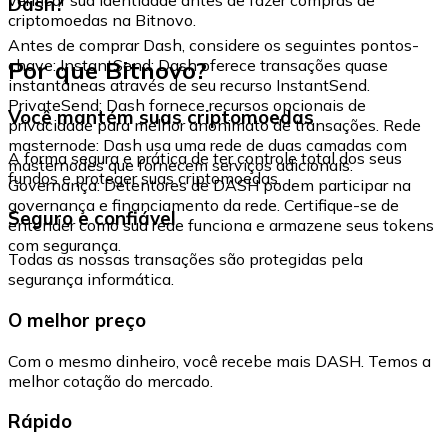
Dash?
criptomoedas na Bitnovo.
Antes de comprar Dash, considere os seguintes pontos-
Por que Bitnovo?
chave: InstantSend: Dash oferece transações quase
instantâneas através de seu recurso InstantSend.
PrivateSend: Dash fornece recursos opcionais de
Você mantém suas criptomoedas
privacidade para melhor anonimato de transações. Rede
masternode: Dash usa uma rede de duas camadas com
A forma segura e prática de ter controle total dos seus
masternodes que fornecem serviços adicionais.
fundos e proteger suas criptomoedas.
Governança: Detentores de DASH podem participar na
governança e financiamento da rede. Certifique-se de
Seguro e confiável
entender como sua rede funciona e armazene seus tokens
com segurança.
Todas as nossas transações são protegidas pela
segurança informática.
O melhor preço
Com o mesmo dinheiro, você recebe mais DASH. Temos a
melhor cotação do mercado.
Rápido