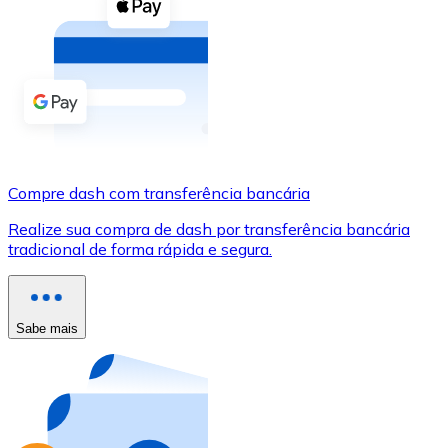
Compre criptomoedas com dinheiro e outros métodos d
Comprar com dinheiro
Transferência SEPA
Adicione fundos à sua conta Bitnovo ou faça compras d
Comprar com transferência bancária
Compre dash com transferência bancária
Cartão de crédito / débito
Realize sua compra de dash por transferência bancária
Use cartões Visa e Mastercard para comprar criptomoed
tradicional de forma rápida e segura.
Comprar com cartão
Loja - Cartões-presente
Sabe mais
Novo
Compre cartões-presente das suas marcas favoritas c
Ir para a loja de cartões-presente