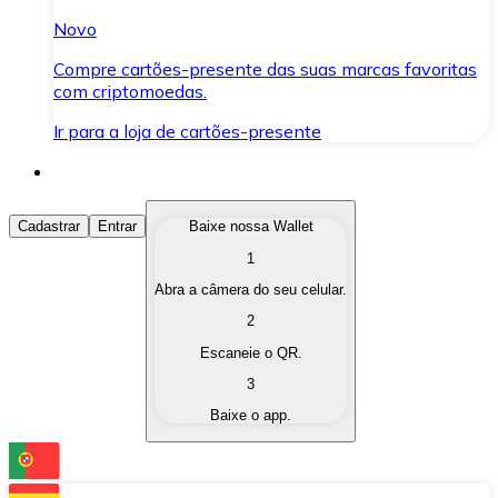
Novo
Compre cartões-presente das suas marcas favoritas
com criptomoedas.
Ir para a loja de cartões-presente
Comprar Criptomoedas
Cadastrar
Entrar
Baixe nossa Wallet
1
Compre as criptomoedas de seu interesse de forma ráp
Abra a câmera do seu celular.
Vender Criptomoedas
2
Converta suas criptomoedas em moeda fiduciária quand
Escaneie o QR.
3
Trocar (Swap)
Baixe o app.
Troque uma criptomoeda por outra instantaneamente,
Carteira Bitnovo