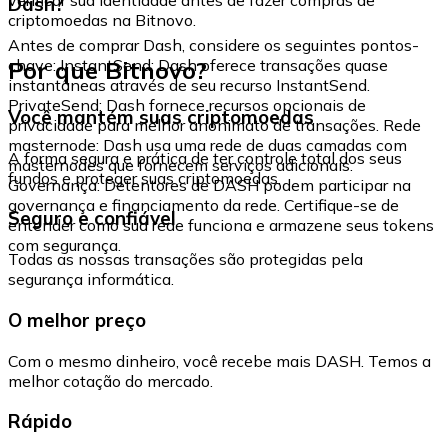
Dash?
criptomoedas na Bitnovo.
Antes de comprar Dash, considere os seguintes pontos-
Por que Bitnovo?
chave: InstantSend: Dash oferece transações quase
instantâneas através de seu recurso InstantSend.
PrivateSend: Dash fornece recursos opcionais de
Você mantém suas criptomoedas
privacidade para melhor anonimato de transações. Rede
masternode: Dash usa uma rede de duas camadas com
A forma segura e prática de ter controle total dos seus
masternodes que fornecem serviços adicionais.
fundos e proteger suas criptomoedas.
Governança: Detentores de DASH podem participar na
governança e financiamento da rede. Certifique-se de
Seguro e confiável
entender como sua rede funciona e armazene seus tokens
com segurança.
Todas as nossas transações são protegidas pela
segurança informática.
O melhor preço
Com o mesmo dinheiro, você recebe mais DASH. Temos a
melhor cotação do mercado.
Rápido