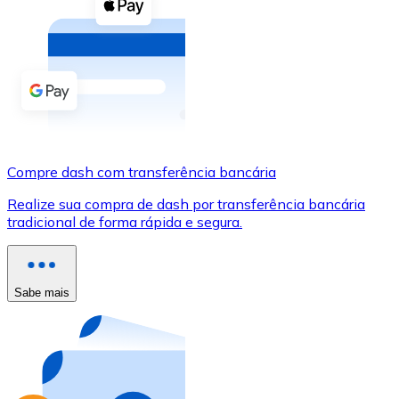
Compre criptomoedas com dinheiro e outros métodos d
Comprar com dinheiro
Transferência SEPA
Adicione fundos à sua conta Bitnovo ou faça compras d
Comprar com transferência bancária
Compre dash com transferência bancária
Cartão de crédito / débito
Realize sua compra de dash por transferência bancária
Use cartões Visa e Mastercard para comprar criptomoed
tradicional de forma rápida e segura.
Comprar com cartão
Loja - Cartões-presente
Sabe mais
Novo
Compre cartões-presente das suas marcas favoritas c
Ir para a loja de cartões-presente