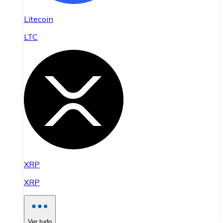
Litecoin
LTC
XRP
XRP
Ver tudo