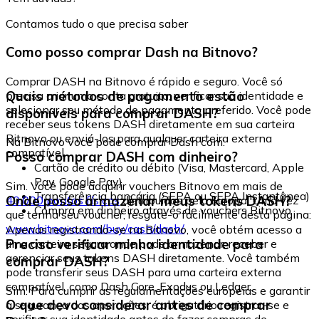
Contamos tudo o que precisa saber
Como posso comprar Dash na Bitnovo?
Comprar DASH na Bitnovo é rápido e seguro. Você só
Quais métodos de pagamento estão
precisa criar uma conta gratuita, verificar sua identidade e
selecionar seu método de pagamento preferido. Você pode
disponíveis para comprar DASH?
receber seus tokens DASH diretamente em sua carteira
Bitnovo ou enviá-los para qualquer carteira externa
Na Bitnovo você pode comprar Dash com:
compatível.
Posso comprar DASH com dinheiro?
Cartão de crédito ou débito (Visa, Mastercard, Apple
Pay, Google Pay)
Sim. Você pode adquirir vouchers Bitnovo em mais de
Transferência bancária (SEPA ou SEPA Instantânea)
Onde posso armazenar meus tokens DASH?
40.000 pontos físicos
distribuídos pela Europa. Uma vez
Compra em dinheiro através de vouchers Bitnovo
que tenha seu voucher, resgate-o facilmente desta página:
www.bitnovo.com/buy/cash/dash/
Apenas registrando-se na Bitnovo, você obtém acesso a
Preciso verificar minha identidade para
uma carteira segura onde pode armazenar, receber e
gerenciar seus tokens DASH diretamente. Você também
comprar DASH?
pode transferir seus DASH para uma carteira externa
compatível, como Dash Core, Exodus ou Ledger.
Sim. Para cumprir as regulamentações europeias e garantir
O que devo considerar antes de comprar
a segurança das operações, é obrigatório registrar-se e
verificar sua identidade antes de fazer compras de