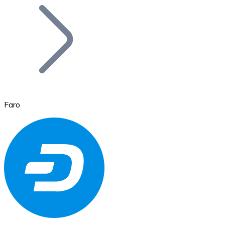
Bitcoin
BTC
Faro
Ethereum
ETH