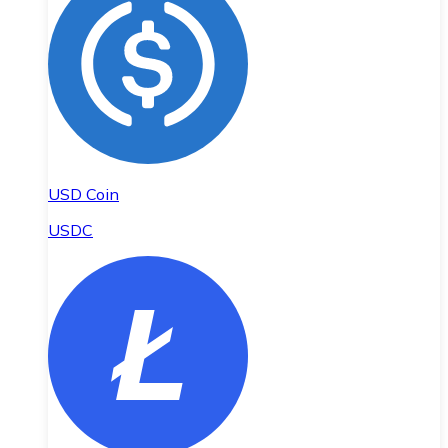
USD Coin
USDC