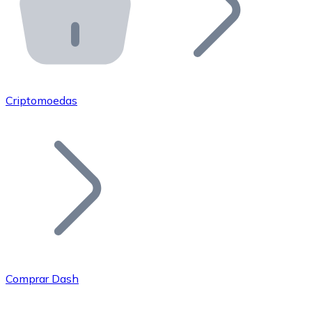
API Bitnovo
Integre nossa API no seu ecossistema.
Tornar-se Revendedor
Junte-se à nossa rede de revendedores e comercialize 
Criptomoedas
Adicionar um Token
Adicione o token do seu projeto ao nosso serviço de c
Comprar Dash