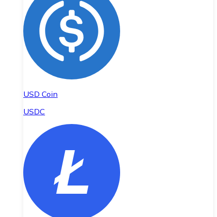
USD Coin
USDC