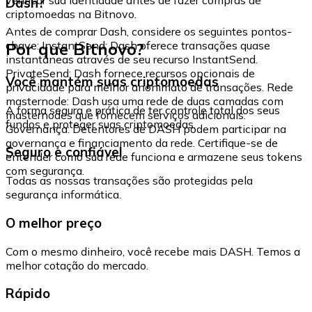
Dash?
criptomoedas na Bitnovo.
Antes de comprar Dash, considere os seguintes pontos-
Por que Bitnovo?
chave: InstantSend: Dash oferece transações quase
instantâneas através de seu recurso InstantSend.
PrivateSend: Dash fornece recursos opcionais de
Você mantém suas criptomoedas
privacidade para melhor anonimato de transações. Rede
masternode: Dash usa uma rede de duas camadas com
A forma segura e prática de ter controle total dos seus
masternodes que fornecem serviços adicionais.
fundos e proteger suas criptomoedas.
Governança: Detentores de DASH podem participar na
governança e financiamento da rede. Certifique-se de
Seguro e confiável
entender como sua rede funciona e armazene seus tokens
com segurança.
Todas as nossas transações são protegidas pela
segurança informática.
O melhor preço
Com o mesmo dinheiro, você recebe mais DASH. Temos a
melhor cotação do mercado.
Rápido