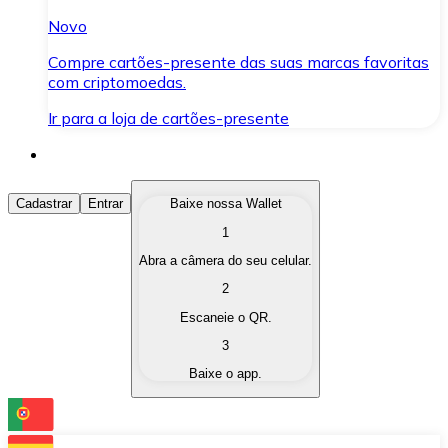
Novo
Compre cartões-presente das suas marcas favoritas
com criptomoedas.
Ir para a loja de cartões-presente
Comprar Criptomoedas
Cadastrar
Entrar
Baixe nossa Wallet
1
Compre as criptomoedas de seu interesse de forma ráp
Abra a câmera do seu celular.
Vender Criptomoedas
2
Converta suas criptomoedas em moeda fiduciária quand
Escaneie o QR.
3
Trocar (Swap)
Baixe o app.
Troque uma criptomoeda por outra instantaneamente,
Carteira Bitnovo