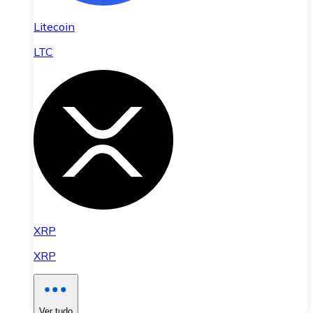
Litecoin
LTC
XRP
XRP
Ver tudo