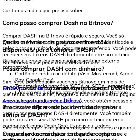
Contamos tudo o que precisa saber
Como posso comprar Dash na Bitnovo?
Comprar DASH na Bitnovo é rápido e seguro. Você só
Quais métodos de pagamento estão
precisa criar uma conta gratuita, verificar sua identidade e
selecionar seu método de pagamento preferido. Você pode
disponíveis para comprar DASH?
receber seus tokens DASH diretamente em sua carteira
Bitnovo ou enviá-los para qualquer carteira externa
Na Bitnovo você pode comprar Dash com:
compatível.
Posso comprar DASH com dinheiro?
Cartão de crédito ou débito (Visa, Mastercard, Apple
Pay, Google Pay)
Sim. Você pode adquirir vouchers Bitnovo em mais de
Transferência bancária (SEPA ou SEPA Instantânea)
Onde posso armazenar meus tokens DASH?
40.000 pontos físicos
distribuídos pela Europa. Uma vez
Compra em dinheiro através de vouchers Bitnovo
que tenha seu voucher, resgate-o facilmente desta página:
www.bitnovo.com/buy/cash/dash/
Apenas registrando-se na Bitnovo, você obtém acesso a
Preciso verificar minha identidade para
uma carteira segura onde pode armazenar, receber e
gerenciar seus tokens DASH diretamente. Você também
comprar DASH?
pode transferir seus DASH para uma carteira externa
compatível, como Dash Core, Exodus ou Ledger.
Sim. Para cumprir as regulamentações europeias e garantir
O que devo considerar antes de comprar
a segurança das operações, é obrigatório registrar-se e
verificar sua identidade antes de fazer compras de