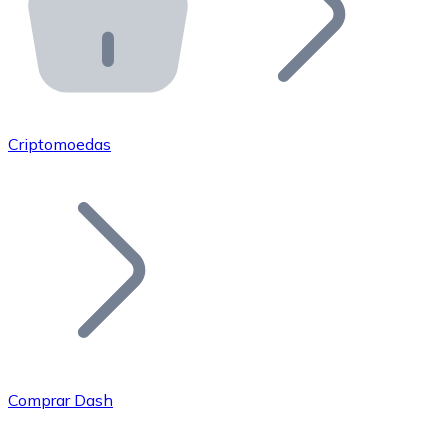
API Bitnovo
Integre nossa API no seu ecossistema.
Tornar-se Revendedor
Junte-se à nossa rede de revendedores e comercialize 
Criptomoedas
Adicionar um Token
Adicione o token do seu projeto ao nosso serviço de c
Comprar Dash