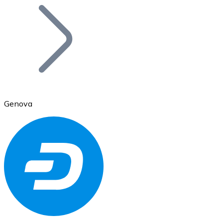
Bitcoin
BTC
Genova
Ethereum
ETH