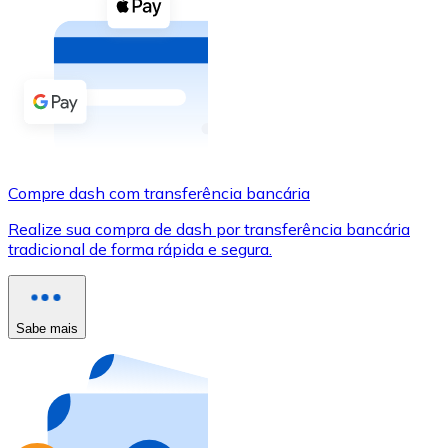
Compre criptomoedas com dinheiro e outros métodos d
Comprar com dinheiro
Transferência SEPA
Adicione fundos à sua conta Bitnovo ou faça compras d
Comprar com transferência bancária
Compre dash com transferência bancária
Cartão de crédito / débito
Realize sua compra de dash por transferência bancária
Use cartões Visa e Mastercard para comprar criptomoed
tradicional de forma rápida e segura.
Comprar com cartão
Loja - Cartões-presente
Sabe mais
Novo
Compre cartões-presente das suas marcas favoritas c
Ir para a loja de cartões-presente