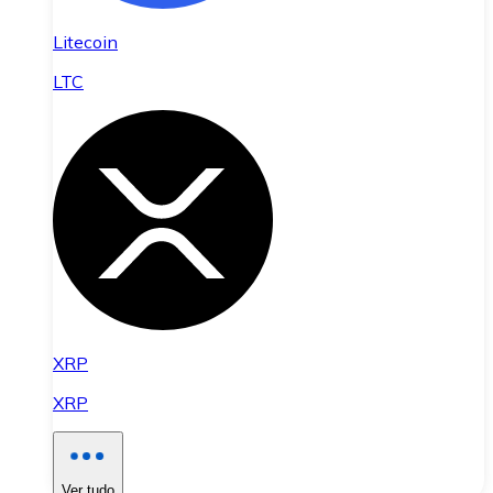
Litecoin
LTC
XRP
XRP
Ver tudo