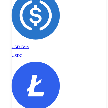
USD Coin
USDC