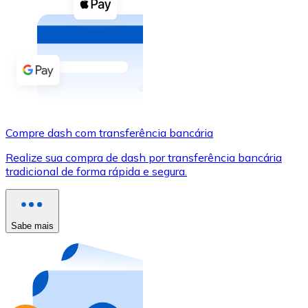
Compre criptomoedas com dinheiro e outros métodos d
Comprar com dinheiro
Transferência SEPA
Adicione fundos à sua conta Bitnovo ou faça compras d
Comprar com transferência bancária
Compre dash com transferência bancária
Cartão de crédito / débito
Realize sua compra de dash por transferência bancária
Use cartões Visa e Mastercard para comprar criptomoed
tradicional de forma rápida e segura.
Comprar com cartão
Loja - Cartões-presente
Sabe mais
Novo
Compre cartões-presente das suas marcas favoritas c
Ir para a loja de cartões-presente