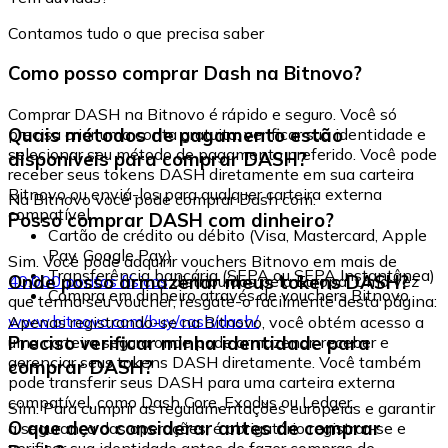
Contamos tudo o que precisa saber
Como posso comprar Dash na Bitnovo?
Comprar DASH na Bitnovo é rápido e seguro. Você só
Quais métodos de pagamento estão
precisa criar uma conta gratuita, verificar sua identidade e
selecionar seu método de pagamento preferido. Você pode
disponíveis para comprar DASH?
receber seus tokens DASH diretamente em sua carteira
Bitnovo ou enviá-los para qualquer carteira externa
Na Bitnovo você pode comprar Dash com:
compatível.
Posso comprar DASH com dinheiro?
Cartão de crédito ou débito (Visa, Mastercard, Apple
Pay, Google Pay)
Sim. Você pode adquirir vouchers Bitnovo em mais de
Transferência bancária (SEPA ou SEPA Instantânea)
Onde posso armazenar meus tokens DASH?
40.000 pontos físicos
distribuídos pela Europa. Uma vez
Compra em dinheiro através de vouchers Bitnovo
que tenha seu voucher, resgate-o facilmente desta página:
www.bitnovo.com/buy/cash/dash/
Apenas registrando-se na Bitnovo, você obtém acesso a
Preciso verificar minha identidade para
uma carteira segura onde pode armazenar, receber e
gerenciar seus tokens DASH diretamente. Você também
comprar DASH?
pode transferir seus DASH para uma carteira externa
compatível, como Dash Core, Exodus ou Ledger.
Sim. Para cumprir as regulamentações europeias e garantir
O que devo considerar antes de comprar
a segurança das operações, é obrigatório registrar-se e
verificar sua identidade antes de fazer compras de