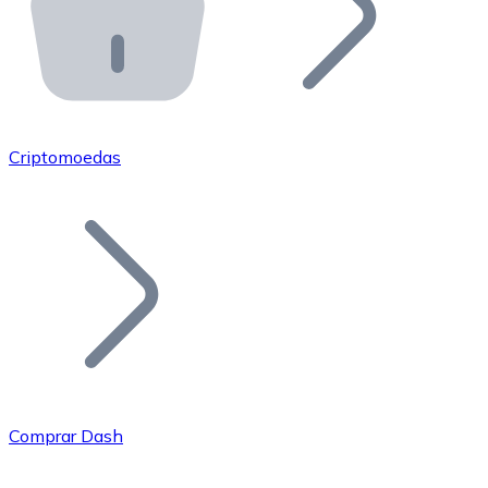
API Bitnovo
Integre nossa API no seu ecossistema.
Tornar-se Revendedor
Junte-se à nossa rede de revendedores e comercialize 
Criptomoedas
Adicionar um Token
Adicione o token do seu projeto ao nosso serviço de c
Comprar Dash