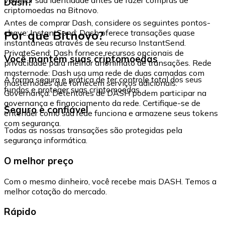
Dash?
criptomoedas na Bitnovo.
Antes de comprar Dash, considere os seguintes pontos-
Por que Bitnovo?
chave: InstantSend: Dash oferece transações quase
instantâneas através de seu recurso InstantSend.
PrivateSend: Dash fornece recursos opcionais de
Você mantém suas criptomoedas
privacidade para melhor anonimato de transações. Rede
masternode: Dash usa uma rede de duas camadas com
A forma segura e prática de ter controle total dos seus
masternodes que fornecem serviços adicionais.
fundos e proteger suas criptomoedas.
Governança: Detentores de DASH podem participar na
governança e financiamento da rede. Certifique-se de
Seguro e confiável
entender como sua rede funciona e armazene seus tokens
com segurança.
Todas as nossas transações são protegidas pela
segurança informática.
O melhor preço
Com o mesmo dinheiro, você recebe mais DASH. Temos a
melhor cotação do mercado.
Rápido