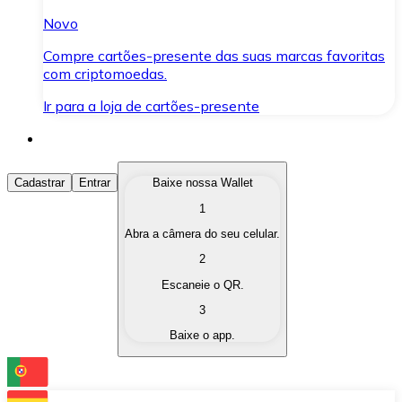
Novo
Compre cartões-presente das suas marcas favoritas
com criptomoedas.
Ir para a loja de cartões-presente
Comprar Criptomoedas
Cadastrar
Entrar
Baixe nossa Wallet
1
Compre as criptomoedas de seu interesse de forma ráp
Abra a câmera do seu celular.
Vender Criptomoedas
2
Converta suas criptomoedas em moeda fiduciária quand
Escaneie o QR.
3
Trocar (Swap)
Baixe o app.
Troque uma criptomoeda por outra instantaneamente,
Carteira Bitnovo