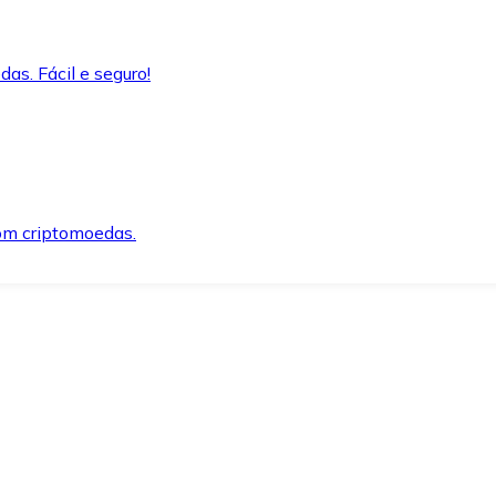
as. Fácil e seguro!
om criptomoedas.
ida e segura.
o precisar.