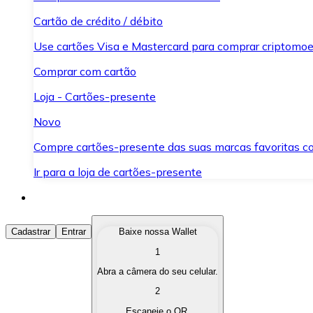
Cartão de crédito / débito
Use cartões Visa e Mastercard para comprar criptomoed
Comprar com cartão
Loja - Cartões-presente
Novo
Compre cartões-presente das suas marcas favoritas c
Ir para a loja de cartões-presente
Comprar Criptomoedas
Cadastrar
Entrar
Baixe nossa Wallet
1
Compre as criptomoedas de seu interesse de forma ráp
Abra a câmera do seu celular.
Vender Criptomoedas
2
Converta suas criptomoedas em moeda fiduciária quand
Escaneie o QR.