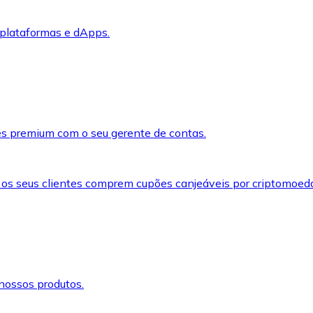
 plataformas e dApps.
s premium com o seu gerente de contas.
 os seus clientes comprem cupões canjeáveis por criptomoed
nossos produtos.