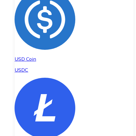
USD Coin
USDC