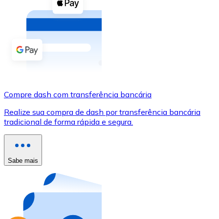
Compre criptomoedas com dinheiro e outros métodos d
Comprar com dinheiro
Transferência SEPA
Adicione fundos à sua conta Bitnovo ou faça compras d
Comprar com transferência bancária
Compre dash com transferência bancária
Cartão de crédito / débito
Realize sua compra de dash por transferência bancária
Use cartões Visa e Mastercard para comprar criptomoed
tradicional de forma rápida e segura.
Comprar com cartão
Loja - Cartões-presente
Sabe mais
Novo
Compre cartões-presente das suas marcas favoritas c
Ir para a loja de cartões-presente