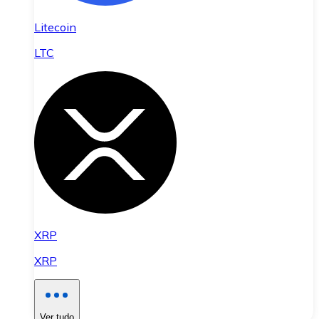
Litecoin
LTC
XRP
XRP
Ver tudo