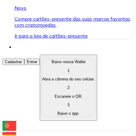
Novo
Compre cartões-presente das suas marcas favoritas
com criptomoedas.
Ir para a loja de cartões-presente
Comprar Criptomoedas
Cadastrar
Entrar
Baixe nossa Wallet
1
Compre as criptomoedas de seu interesse de forma ráp
Abra a câmera do seu celular.
Vender Criptomoedas
2
Converta suas criptomoedas em moeda fiduciária quand
Escaneie o QR.
3
Trocar (Swap)
Baixe o app.
Troque uma criptomoeda por outra instantaneamente,
Carteira Bitnovo