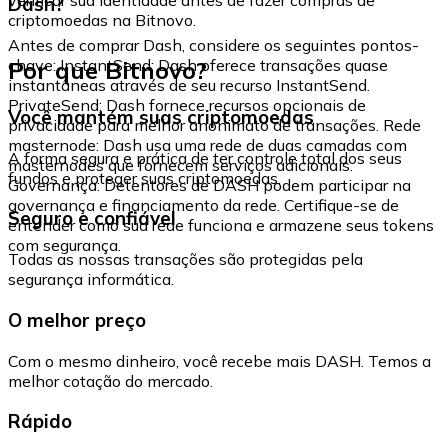
Dash?
criptomoedas na Bitnovo.
Antes de comprar Dash, considere os seguintes pontos-
Por que Bitnovo?
chave: InstantSend: Dash oferece transações quase
instantâneas através de seu recurso InstantSend.
PrivateSend: Dash fornece recursos opcionais de
Você mantém suas criptomoedas
privacidade para melhor anonimato de transações. Rede
masternode: Dash usa uma rede de duas camadas com
A forma segura e prática de ter controle total dos seus
masternodes que fornecem serviços adicionais.
fundos e proteger suas criptomoedas.
Governança: Detentores de DASH podem participar na
governança e financiamento da rede. Certifique-se de
Seguro e confiável
entender como sua rede funciona e armazene seus tokens
com segurança.
Todas as nossas transações são protegidas pela
segurança informática.
O melhor preço
Com o mesmo dinheiro, você recebe mais DASH. Temos a
melhor cotação do mercado.
Rápido