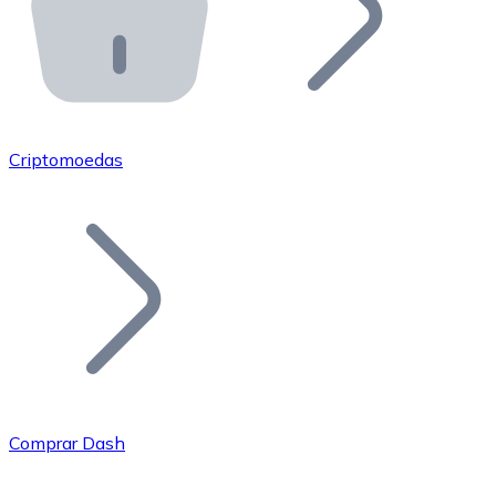
API Bitnovo
Integre nossa API no seu ecossistema.
Tornar-se Revendedor
Junte-se à nossa rede de revendedores e comercialize 
Criptomoedas
Adicionar um Token
Adicione o token do seu projeto ao nosso serviço de c
Comprar Dash