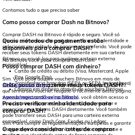
Contamos tudo o que precisa saber
Como posso comprar Dash na Bitnovo?
Comprar DASH na Bitnovo é rápido e seguro. Você só
Quais métodos de pagamento estão
precisa criar uma conta gratuita, verificar sua identidade e
selecionar seu método de pagamento preferido. Você pode
disponíveis para comprar DASH?
receber seus tokens DASH diretamente em sua carteira
Bitnovo ou enviá-los para qualquer carteira externa
Na Bitnovo você pode comprar Dash com:
compatível.
Posso comprar DASH com dinheiro?
Cartão de crédito ou débito (Visa, Mastercard, Apple
Pay, Google Pay)
Sim. Você pode adquirir vouchers Bitnovo em mais de
Transferência bancária (SEPA ou SEPA Instantânea)
Onde posso armazenar meus tokens DASH?
40.000 pontos físicos
distribuídos pela Europa. Uma vez
Compra em dinheiro através de vouchers Bitnovo
que tenha seu voucher, resgate-o facilmente desta página:
www.bitnovo.com/buy/cash/dash/
Apenas registrando-se na Bitnovo, você obtém acesso a
Preciso verificar minha identidade para
uma carteira segura onde pode armazenar, receber e
gerenciar seus tokens DASH diretamente. Você também
comprar DASH?
pode transferir seus DASH para uma carteira externa
compatível, como Dash Core, Exodus ou Ledger.
Sim. Para cumprir as regulamentações europeias e garantir
O que devo considerar antes de comprar
a segurança das operações, é obrigatório registrar-se e
verificar sua identidade antes de fazer compras de