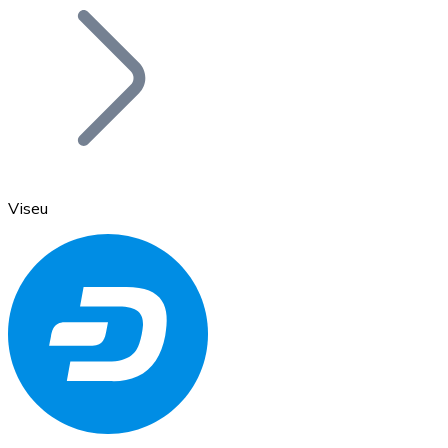
Bitcoin
BTC
Viseu
Ethereum
ETH