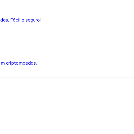
as. Fácil e seguro!
om criptomoedas.
ida e segura.
o precisar.