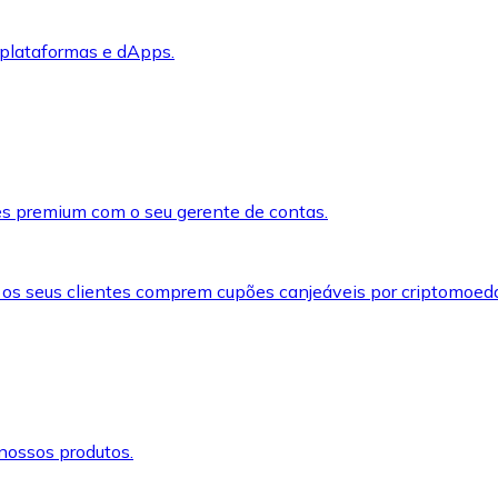
 plataformas e dApps.
s premium com o seu gerente de contas.
 os seus clientes comprem cupões canjeáveis por criptomoed
nossos produtos.