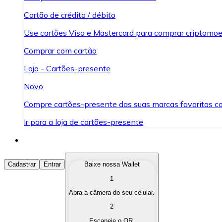
Cartão de crédito / débito
Use cartões Visa e Mastercard para comprar criptomoed
Comprar com cartão
Loja - Cartões-presente
Novo
Compre cartões-presente das suas marcas favoritas c
Ir para a loja de cartões-presente
Comprar Criptomoedas
Cadastrar
Entrar
Baixe nossa Wallet
1
Compre as criptomoedas de seu interesse de forma ráp
Abra a câmera do seu celular.
Vender Criptomoedas
2
Converta suas criptomoedas em moeda fiduciária quand
Escaneie o QR.